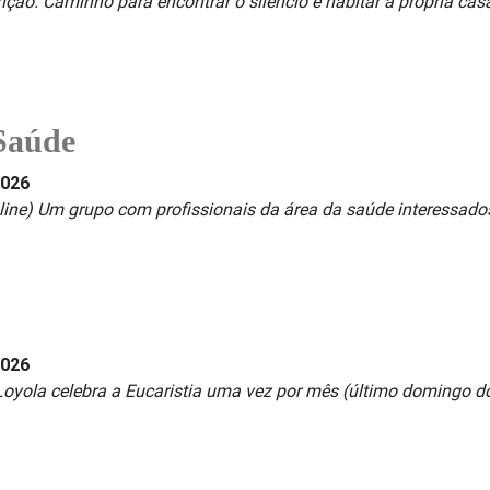
nção. Caminho para encontrar o silêncio e habitar a própria cas
 Saúde
2026
line) Um grupo com profissionais da área da saúde interessados 
2026
Loyola celebra a Eucaristia uma vez por mês (último domingo do