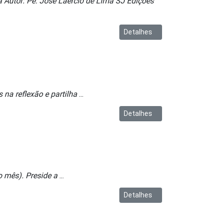
a Autor: Pe. José Laércio de Lima SJ Edições
Detalhes
na reflexão e partilha
...
Detalhes
 mês). Preside a
...
Detalhes