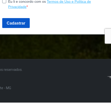
tos reservados.
nte - MG