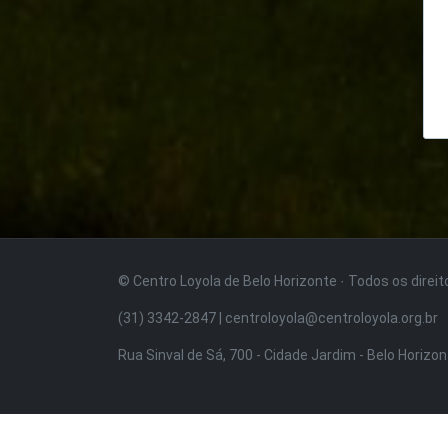
© Centro Loyola de Belo Horizonte · Todos os direi
(31) 3342-2847 | centroloyola@centroloyola.org.br
Rua Sinval de Sá, 700 - Cidade Jardim - Belo Horizo