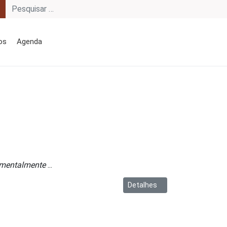
os
Agenda
rimentalmente
...
Detalhes