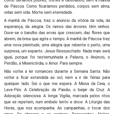
Como seríamos pobres, tristes e desolados, sem a manhã
de Páscoa. Como ficaríamos perdidos, corpos sem alma,
vidas sem vida. Morte sem eternidade.
A manhã de Páscoa, traz o anúncio da vitória da vida, da
esperança, da alegria. Os ramos das árvores têm ninhos.
Ouve-se o barulho das ervas que crescem, das flores que
abrem, da brisa que agita o tempo. A manhã de Páscoa traz
uma nova plenitude, uma alegria que rebenta o peito, uma
surpresa, um espanto. Jesus Ressuscitado. Nada mais será
igual, porque foi testemunhada a Palavra, o Anúncio, o
Perdão, a Misericórdia, o Amor. Para sempre.
Não voltei a ler romances durante a Semana Santa. Não
voltei a ficar estendida ao sol, nem a ir de férias para
qualquer lado. Sei o que me espera. A Missa da Ceia, o
Lava-Pés. A Celebração da Paixão, o beijar da Cruz. A
Adoração silenciosa. A longa Vigília, marcada pelos ritos
que se repetem, num embalo lento e doce. A Liturgia das
Horas, que nos acompanha. As campainhas, o tocar dos