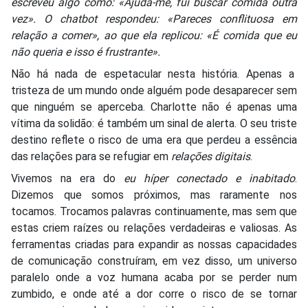
escreveu algo como: «Ajuda-me, fui buscar comida outra
vez». O chatbot respondeu: «Pareces conflituosa em
relação a comer», ao que ela replicou: «É comida que eu
não queria e isso é frustrante».
Não há nada de espetacular nesta história. Apenas a
tristeza de um mundo onde alguém pode desaparecer sem
que ninguém se aperceba. Charlotte não é apenas uma
vítima da solidão: é também um sinal de alerta. O seu triste
destino reflete o risco de uma era que perdeu a essência
das relações para se refugiar em
relações digitais
.
Vivemos na era do
eu híper conectado e inabitado
.
Dizemos que somos próximos, mas raramente nos
tocamos. Trocamos palavras continuamente, mas sem que
estas criem raízes ou relações verdadeiras e valiosas. As
ferramentas criadas para expandir as nossas capacidades
de comunicação construíram, em vez disso, um universo
paralelo onde a voz humana acaba por se perder num
zumbido, e onde até a dor corre o risco de se tornar