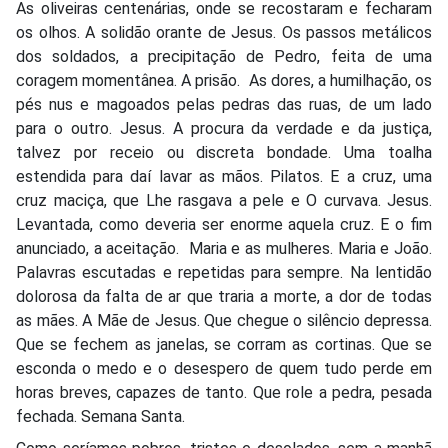
As oliveiras centenárias, onde se recostaram e fecharam
os olhos. A solidão orante de Jesus. Os passos metálicos
dos soldados, a precipitação de Pedro, feita de uma
coragem momentânea. A prisão. As dores, a humilhação, os
pés nus e magoados pelas pedras das ruas, de um lado
para o outro. Jesus. A procura da verdade e da justiça,
talvez por receio ou discreta bondade. Uma toalha
estendida para daí lavar as mãos. Pilatos. E a cruz, uma
cruz maciça, que Lhe rasgava a pele e O curvava. Jesus.
Levantada, como deveria ser enorme aquela cruz. E o fim
anunciado, a aceitação. Maria e as mulheres. Maria e João.
Palavras escutadas e repetidas para sempre. Na lentidão
dolorosa da falta de ar que traria a morte, a dor de todas
as mães. A Mãe de Jesus. Que chegue o silêncio depressa.
Que se fechem as janelas, se corram as cortinas. Que se
esconda o medo e o desespero de quem tudo perde em
horas breves, capazes de tanto. Que role a pedra, pesada
fechada. Semana Santa.