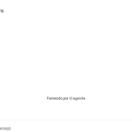
ro.
Fornecido por
iCagenda
esejo