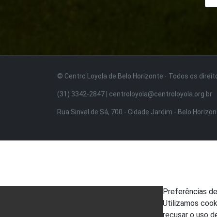
© Centro Loyola de Belo Horizonte · Todos os direi
(31) 3342-2847 | centroloyola@centroloyola.org.br
Rua Sinval de Sá, 700 - Cidade Jardim - Belo Horizo
Preferências d
Utilizamos cook
recusar o uso d