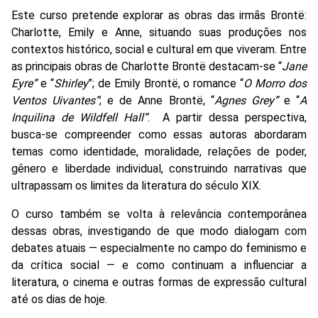
Este curso pretende explorar as obras das irmãs Brontë:
Charlotte, Emily e Anne, situando suas produções nos
contextos histórico, social e cultural em que viveram. Entre
as principais obras de Charlotte Brontë destacam-se “
Jane
Eyre”
e “
Shirley
”; de Emily Brontë, o romance “
O Morro dos
Ventos Uivantes”
; e de Anne Brontë, “
Agnes Grey”
e “
A
Inquilina de Wildfell Hall”
.
A partir dessa perspectiva,
busca-se compreender como essas autoras abordaram
temas como identidade, moralidade, relações de poder,
gênero e liberdade individual, construindo narrativas que
ultrapassam os limites da literatura do século XIX.
O curso também se volta à relevância contemporânea
dessas obras, investigando de que modo dialogam com
debates atuais — especialmente no campo do feminismo e
da crítica social — e como continuam a influenciar a
literatura, o cinema e outras formas de expressão cultural
até os dias de hoje.