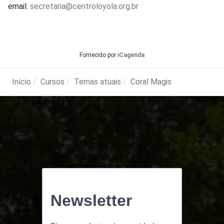
email:
secretaria@centroloyola.org.br
Fornecido por
iCagenda
Início
Cursos
Temas atuais
Coral Magis