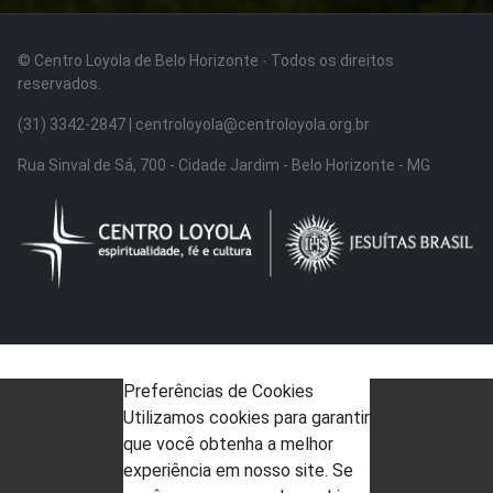
© Centro Loyola de Belo Horizonte · Todos os direitos
reservados.
(31) 3342-2847 | centroloyola@centroloyola.org.br
Rua Sinval de Sá, 700 - Cidade Jardim - Belo Horizonte - MG
Preferências de Cookies
Utilizamos cookies para garantir
que você obtenha a melhor
experiência em nosso site. Se