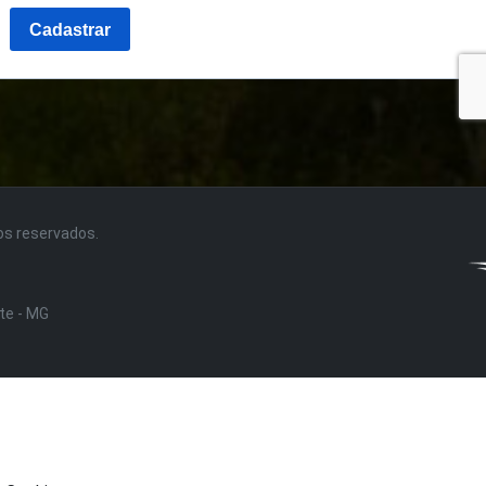
tos reservados.
nte - MG