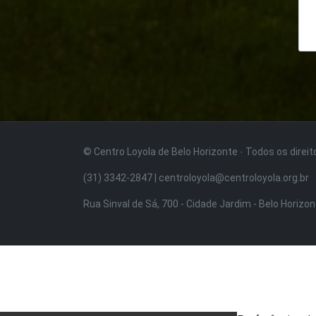
© Centro Loyola de Belo Horizonte · Todos os direi
(31) 3342-2847 | centroloyola@centroloyola.org.br
Rua Sinval de Sá, 700 - Cidade Jardim - Belo Horizo