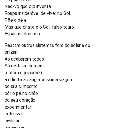
Não-vê que ele inventa
Roupa insiderável de viver no Sol.
Põe o pé e:
Mas que chato é o Sol, falso touro
Espanhol domado.
Restam outros sistemas fora do solar a col-
onizar.
Ao acabarem todos
Só resta ao homem
(estará equipado?)
a dificílima dangerosíssima viagem
de si a si mesmo:
pôr o pé no chão
do seu coração
experimentar
colonizar
civilizar
humanizar