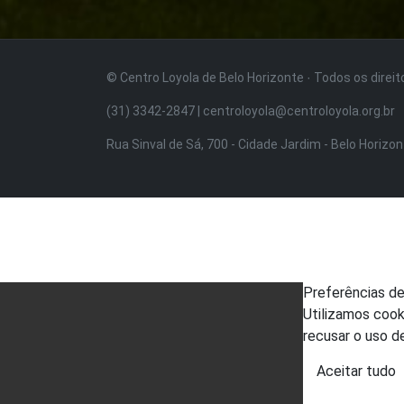
© Centro Loyola de Belo Horizonte · Todos os direi
(31) 3342-2847 | centroloyola@centroloyola.org.br
Rua Sinval de Sá, 700 - Cidade Jardim - Belo Horizo
Preferências d
Utilizamos cook
recusar o uso d
Aceitar tudo