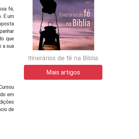
ssa fé,
o. É um
roposta
mpanhar
do que
i a sua
Itinerários de fé na Bíblia
Mais artigos
Cursou
rado em
Edições
ácio de