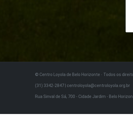
© Centro Loyola de Belo Horizonte · Todos os direi
(31) 3342-2847 | centroloyola@centroloyola.org.br
Rua Sinval de Sá, 700 - Cidade Jardim - Belo Horizo