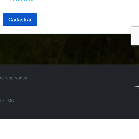
tos reservados.
nte - MG