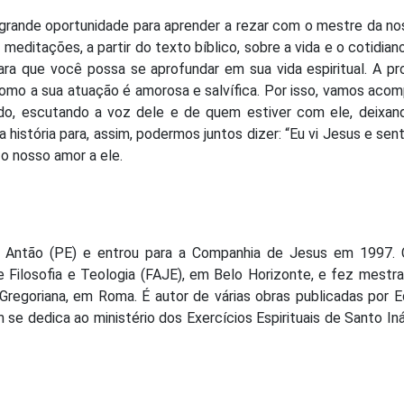
rande oportunidade para aprender a rezar com o mestre da no
 meditações, a partir do texto bíblico, sobre a vida e o cotidian
ara que você possa se aprofundar em sua vida espiritual. A p
 como a sua atuação é amorosa e salvífica. Por isso, vamos aco
ndo, escutando a voz dele e de quem estiver com ele, deixan
história para, assim, podermos juntos dizer: “Eu vi Jesus e sent
o nosso amor a ele.
to Antão (PE) e entrou para a Companhia de Jesus em 1997. 
de Filosofia e Teologia (FAJE), em Belo Horizonte, e fez mest
e Gregoriana, em Roma. É autor de várias obras publicadas por 
 se dedica ao ministério dos Exercícios Espirituais de Santo In