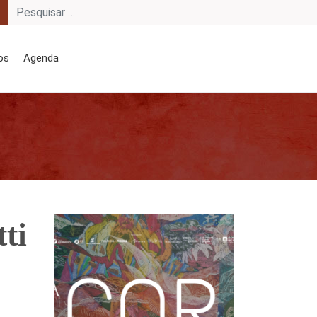
os
Agenda
ti