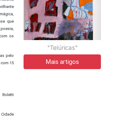
rilhante
 mágica,
ase que
 poesia,
 com os
"Telúricas"
das pelo
Mais artigos
o com 15
 Boletti
c Cidade