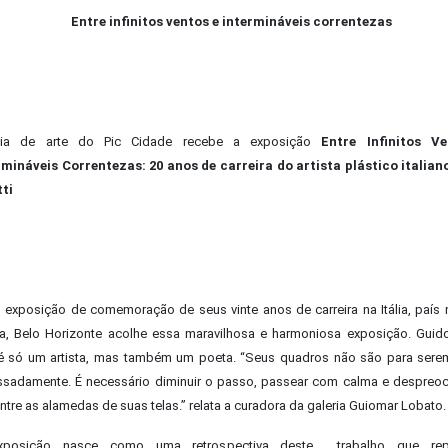
Entre infinitos ventos e intermináveis correntezas
ria de arte do Pic Cidade recebe a exposição
Entre Infinitos V
rmináveis Correntezas: 20 anos de carreira do artista plástico italian
tti
 exposição de comemoração de seus vinte anos de carreira na Itália, país 
sta, Belo Horizonte acolhe essa maravilhosa e harmoniosa exposição. Guido
é só um artista, mas também um poeta. “Seus quadros não são para serem
ssadamente. É necessário diminuir o passo, passear com calma e despreo
ntre as alamedas de suas telas.” relata a curadora da galeria Guiomar Lobato.
posição nasce como uma retrospectiva deste trabalho que rep