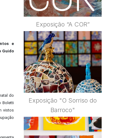
Exposição “A COR”
entos e
o Guido
natal do
Exposição "O Sorriso do
 Boletti
Barroco"
 vistos
cupação
resenta