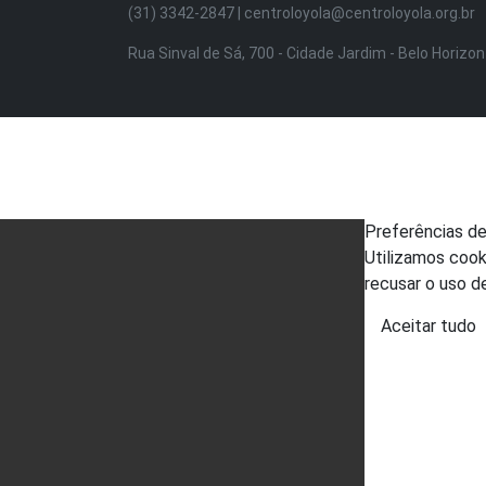
(31) 3342-2847 | centroloyola@centroloyola.org.br
Rua Sinval de Sá, 700 - Cidade Jardim - Belo Horizo
Preferências d
Utilizamos cook
recusar o uso d
Aceitar tudo