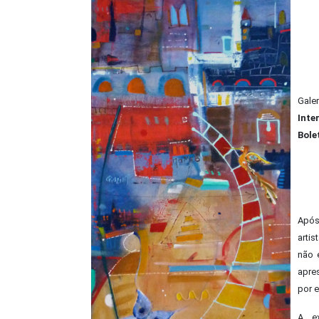
Gale
Inte
Bole
Após
arti
não 
apre
por e
A ex