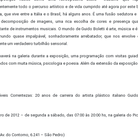
entemente todo o percurso artístico e de vida cumprido até agora por este b
ta, que vive entre a Itália e o Brasil, há alguns anos. É uma fusão sedutora e
decomposição de imagens, uma rica escolha de cores e presença qu
tante de instrumentos musicais. O mundo de Guido Boletti é arte, música e é
undo quase impalpável, sonhadoramente arrebatador, que nos envolve
te um verdadeiro turbilhão sensorial.
, haverá na galeria durante a exposição, uma programação com visitas guia
idados com muita música, psicologia e poesia. Além da extensão da exposiçã
veis Correntezas: 20 anos de carreira do artista plástico italiano Guido
o de 2012 – de segunda a sábado, das 07:00 às 20:00 hs, na galeria do Pi
(Av. do Contorno, 6.241 – São Pedro)