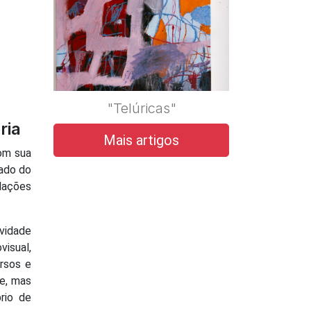
"Telúricas"
ria
Mais artigos
com sua
tado do
lações
ividade
visual,
ersos e
de, mas
rio de