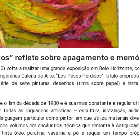
dos” reflete sobre apagamento e memó
60) volta a realizar uma grande exposição em Belo Horizonte, 
porânea Galeria de Arte. “Los Pasos Perdidos”, título empres
série de sete pinturas, desenhos (tinta sobre papel) e insta
e o fim da década de 1980 e é sua mais constante e regular at
todas as linguagens artísticas – escultura, instalação, audio
linguagem particular como pintor, em que utiliza materiais div
randes volumes em encáustica, técnica que remonta à Antiguida
tinta óleo, parafina, vaselina e pó e requer um tempo próp