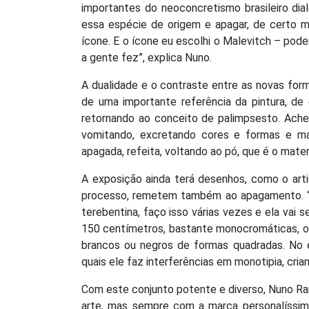
importantes do neoconcretismo brasileiro dia
essa espécie de origem e apagar, de certo m
ícone. E o ícone eu escolhi o Malevitch – pod
a gente fez”, explica Nuno.
A dualidade e o contraste entre as novas form
de uma importante referência da pintura, de 
retornando ao conceito de palimpsesto. Achei
vomitando, excretando cores e formas e mat
apagada, refeita, voltando ao pó, que é o mater
A exposição ainda terá desenhos, como o artis
processo, remetem também ao apagamento. “C
terebentina, faço isso várias vezes e ela vai 
150 centímetros, bastante monocromáticas, o 
brancos ou negros de formas quadradas. No 
quais ele faz interferências em monotipia, cria
Com este conjunto potente e diverso, Nuno Ramo
arte, mas sempre com a marca personalíssim