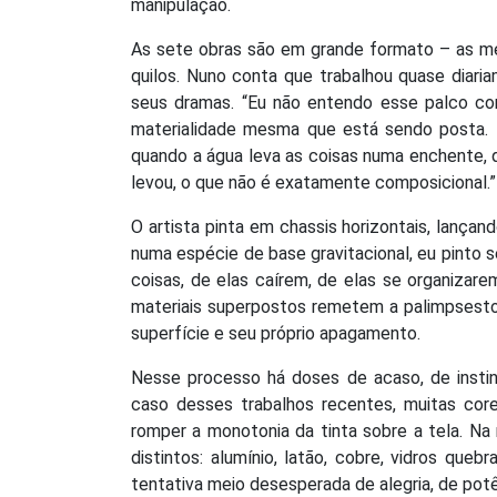
manipulação.
As sete obras são em grande formato – as m
quilos. Nuno conta que trabalhou quase diar
seus dramas. “Eu não entendo esse palco como
materialidade mesma que está sendo posta. 
quando a água leva as coisas numa enchente, q
levou, o que não é exatamente composicional.”
O artista pinta em chassis horizontais, lançan
numa espécie de base gravitacional, eu pinto 
coisas, de elas caírem, de elas se organizar
materiais superpostos remetem a palimpsesto
superfície e seu próprio apagamento.
Nesse processo há doses de acaso, de instin
caso desses trabalhos recentes, muitas core
romper a monotonia da tinta sobre a tela. Na 
distintos: alumínio, latão, cobre, vidros queb
tentativa meio desesperada de alegria, de potên