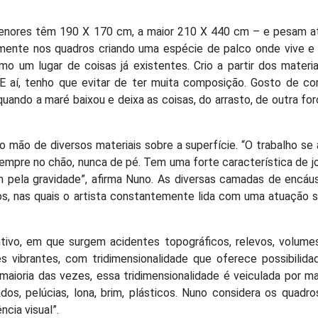
enores têm 190 X 170 cm, a maior 210 X 440 cm – e pesam a
iamente nos quadros criando uma espécie de palco onde vive e
 um lugar de coisas já existentes. Crio a partir dos materia
E aí, tenho que evitar de ter muita composição. Gosto de co
uando a maré baixou e deixa as coisas, do arrasto, de outra fo
do mão de diversos materiais sobre a superfície. “O trabalho se
sempre no chão, nunca de pé. Tem uma forte característica de j
em pela gravidade”, afirma Nuno. As diversas camadas de encáu
s, nas quais o artista constantemente lida com uma atuação s
tivo, em que surgem acidentes topográficos, relevos, volumes
s vibrantes, com tridimensionalidade que oferece possibilida
maioria das vezes, essa tridimensionalidade é veiculada por ma
rados, pelúcias, lona, brim, plásticos. Nuno considera os quadr
cia visual”.