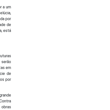
or a um
elúcia,
ada por
dade de
a, está
uturas
 serão
itas em
cie de
ros por
 grande
Contra
, obras