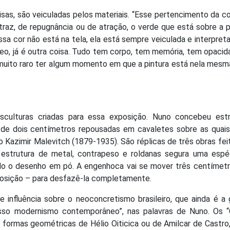
sas, são veiculadas pelos materiais. “Esse pertencimento da c
traz, de repugnância ou de atração, o verde que está sobre a p
sa cor não está na tela, ela está sempre veiculada e interpret
leo, já é outra coisa. Tudo tem corpo, tem memória, tem opaci
 muito raro ter algum momento em que a pintura está nela mesm
sculturas criadas para essa exposição. Nuno concebeu estr
) de dois centímetros repousadas em cavaletes sobre as quais
sso Kazimir Malevitch (1879-1935). São réplicas de três obras fe
 estrutura de metal, contrapeso e roldanas segura uma espé
ndo o desenho em pó. A engenhoca vai se mover três centímet
posição – para desfazê-la completamente.
 influência sobre o neoconcretismo brasileiro, que ainda é a
Nosso modernismo contemporâneo”, nas palavras de Nuno. Os “
as formas geométricas de Hélio Oiticica ou de Amilcar de Castro