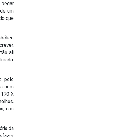
e pegar
 de um
 do que
mbólico
crever,
tão ali
urada,
e, pelo
la com
e 170 X
melhos,
s, nos
ória da
sfazer