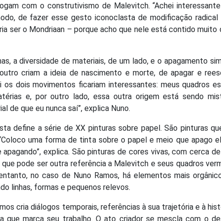
logam com o construtivismo de Malevitch. “Achei interessant
odo, de fazer esse gesto iconoclasta de modificação radical
eria ser o Mondriaan – porque acho que nele está contido muito
as, a diversidade de materiais, de um lado, e o apagamento si
outro criam a ideia de nascimento e morte, de apagar e rees
 os dois movimentos ficariam interessantes: meus quadros es
érias e, por outro lado, essa outra origem está sendo mist
ial de que eu nunca saí”, explica Nuno.
ta define a série de XX pinturas sobre papel. São pinturas qu
oloco uma forma de tinta sobre o papel e meio que apago e
se apagando”, explica. São pinturas de cores vivas, com cerca d
que pode ser outra referência a Malevitch e seus quadros ver
entanto, no caso de Nuno Ramos, há elementos mais orgânico
ndo linhas, formas e pequenos relevos.
s cria diálogos temporais, referências à sua trajetória e à hist
a que marca seu trabalho. O ato criador se mescla com o de