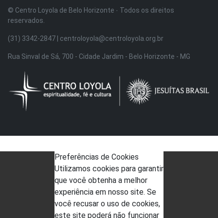
© Centro Loyola de Belo Horizonte · Todos os direitos
reservados.
(31) 3342-2847 | centroloyola@centroloyola.org.br
Rua Sinval de Sá, 700 - Cidade Jardim - Belo Horizonte - MG
Preferências de Cookies
Utilizamos cookies para garantir
que você obtenha a melhor
experiência em nosso site. Se
você recusar o uso de cookies,
este site poderá não funcionar