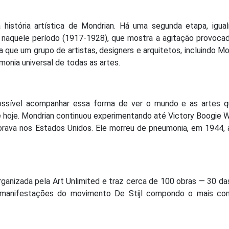
história artística de Mondrian. Há uma segunda etapa, igua
naquele período (1917-1928), que mostra a agitação provocad
ra que um grupo de artistas, designers e arquitetos, incluindo Mo
onia universal de todas as artes.
ossível acompanhar essa forma de ver o mundo e as artes q
é hoje. Mondrian continuou experimentando até Victory Boogie 
morava nos Estados Unidos. Ele morreu de pneumonia, em 1944,
ganizada pela Art Unlimited e traz cerca de 100 obras — 30 da
 manifestações do movimento De Stijl compondo o mais co