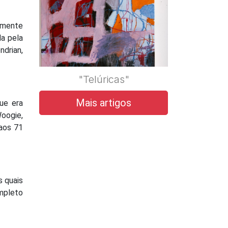
lmente
a pela
ndrian,
"Telúricas"
Mais artigos
ue era
Woogie,
 aos 71
s quais
mpleto