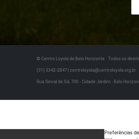
© Centro Loyola de Belo Horizonte · Todos os direi
(31) 3342-2847 | centroloyola@centroloyola.org.br
Rua Sinval de Sá, 700 - Cidade Jardim - Belo Horizo
Preferências d