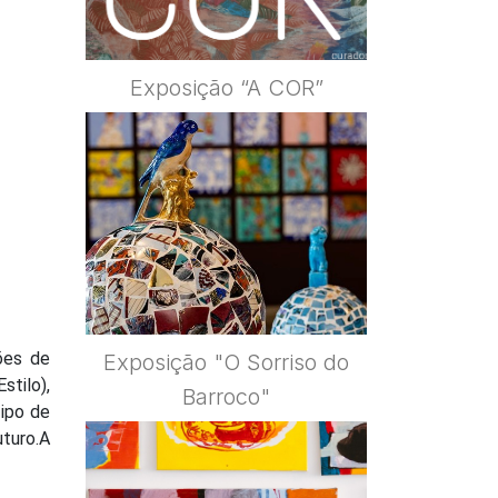
Exposição “A COR”
ões de
Exposição "O Sorriso do
stilo),
Barroco"
tipo de
uturo.A