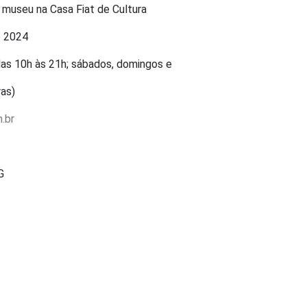
o museu na Casa Fiat de Cultura
e 2024
 das 10h às 21h; sábados, domingos e
ras)
.br
G