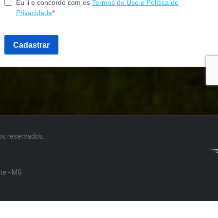
tos reservados.
nte - MG