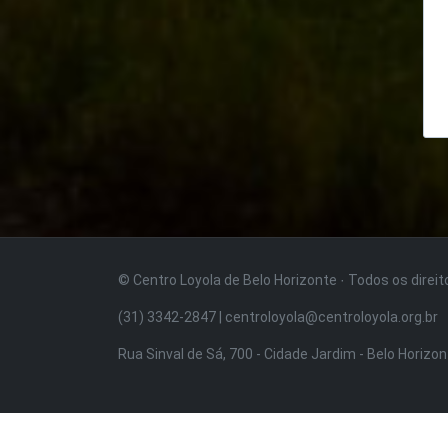
© Centro Loyola de Belo Horizonte · Todos os direi
(31) 3342-2847 | centroloyola@centroloyola.org.br
Rua Sinval de Sá, 700 - Cidade Jardim - Belo Horizo