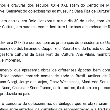
senhos e gravuras dos séculos XX e XXI, saem do Centro de M
ível Sensível: do colecionismo ao museu na Casa Fiat de Cultura”
 em cartaz, em Belo Horizonte, até o dia 30 de junho, com vi
de Cultura, em parceria com o Instituto Usiminas e curadoria de 
nda-feira (22/4) e contou com as presenças do presidente da Us
mérica do Sul, Emanuele Cappellano; Secretário de Estado de Cu
 gestora cultural da Casa Fiat de Cultura, Ana Vilela, membr
a e imprensa.
 acervo, que apresenta obras de diferentes épocas, bem com
úblico poderá conferir nomes de todo o Brasil. Amilcar de C
uno Giorgi, Jorge dos Anjos, Franz Weissmann, Manfredo Souz
Nuno, Chanina e Siron Franco, entre outros, ilustram um percu
 produzida no país.
 o conceito de colecionismo, os diálogos que as obras criam
balhos apresentados, os caminhos da representação e a tradu