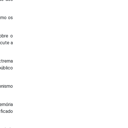
como os
obre o
scute a
xtrema
público
ionismo
emória
ficado