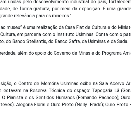
ram unidas pelo desenvolvimento industrial do país, fortalece
dade, de forma gratuita, por meio da exposição. É uma grand
rande relevância para os mineiros.”
 ao museu” é uma realização da Casa Fiat de Cultura e do Minist
à Cultura, em parceria com o Instituto Usiminas. Conta com o pat
to, do Banco Stellantis, do Banco Safra, da Usiminas e da Sada.
Liberdade, além do apoio do Governo de Minas e do Programa Am
sição, o Centro de Memória Usiminas exibe na Sala Acervo Art
que estavam na Reserva Técnica do espaço: Tapeçaria Lã (Gen
); O Pianista e os Sentidos Humanos (Fernando Pacheco); Our
ves); Alegoria Floral e Ouro Preto (Nelly Frade); Ouro Preto -