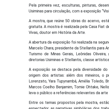
Pela primeira vez, esculturas, pinturas, de
Usiminas para circulação, com a exposição “Vis
A mostra, que reúne 50 obras do acervo, está
gratuita. A mostra é realizada pela Casa Fiat 
Vivas, doutor em História da Arte.
A abertura da exposição foi realizada na segu
Marcelo Chara; presidente da Stellantis para A
Turismo de Minas Gerais, Leônidas Oliveira;
diretorias Usiminas e Stellantis, classe artístic
A exposição se destaca pela diversidade do
origem dos artistas: além dos mineiros, o p
Lorenzato, Yara Tupynambá, Amélia Toledo, Br
Marcos Coelho Benjamim, Tomie Ohtake, Nello 
leva o público a referências relevantes da arte
Entre os temas propostos pela mostra, estão
espectador, as narrativas simbólicas dos tra