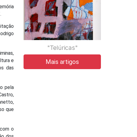
emória
.
sitação
Rodrigo
"Telúricas"
iminas,
ltura e
Mais artigos
os das
o pela
astro,
anetto,
rso que
 com o
ção dos