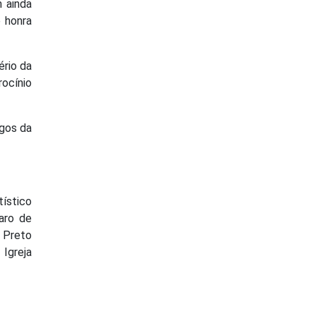
m ainda
e honra
ério da
rocínio
igos da
ístico
aro de
o Preto
 Igreja