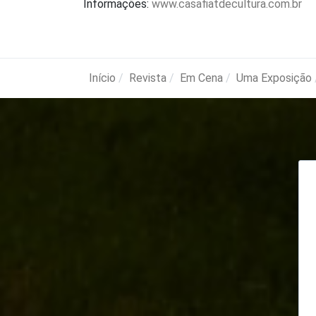
Informações:
www.casafiatdecultura.com.br
Início
Revista
Em Cena
Uma Exposição