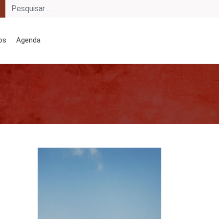
os
Agenda