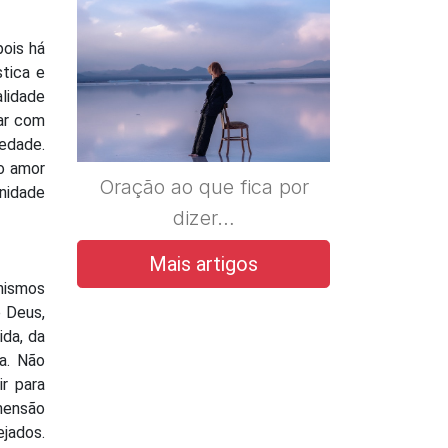
pois há
tica e
alidade
ar com
iedade.
 o amor
Oração ao que fica por
unidade
dizer…
Mais artigos
anismos
e Deus,
ida, da
a. Não
r para
imensão
ejados.