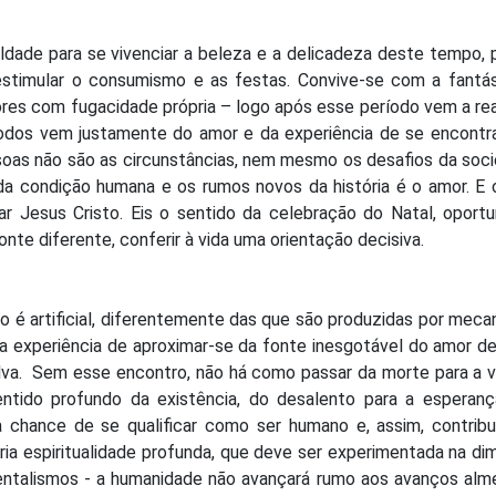
uldade para se vivenciar a beleza e a delicadeza deste tempo, 
stimular o consumismo e as festas. Convive-se com a fantás
 cores com fugacidade própria – logo após esse período vem a re
todos vem justamente do amor e da experiência de se encontr
essoas não são as circunstâncias, nem mesmo os desafios da soc
da condição humana e os rumos novos da história é o amor. E
ar Jesus Cristo. Eis o sentido da celebração do Natal, oport
zonte diferente, conferir à vida uma orientação decisiva.
o é artificial, diferentemente das que são produzidas por mec
 da experiência de aproximar-se da fonte inesgotável do amor d
salva. Sem esse encontro, não há como passar da morte para a v
sentido profundo da existência, do desalento para a esperanç
 chance de se qualificar como ser humano e, assim, contribui
ria espiritualidade profunda, que deve ser experimentada na d
entalismos - a humanidade não avançará rumo aos avanços alm