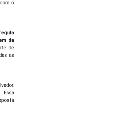
 com o
regida
bem da
nte de
das as
lvador.
o. Essa
roposta