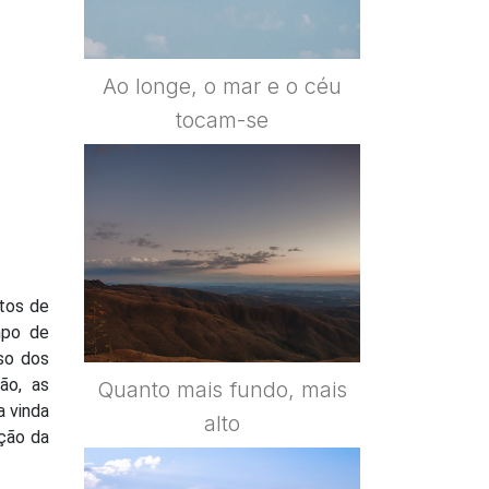
Ao longe, o mar e o céu
tocam-se
tos de
mpo de
so dos
ão, as
Quanto mais fundo, mais
a vinda
alto
cção da