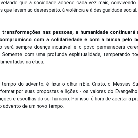
revelando que a sociedade adoece cada vez mais, convivendo
ue levam ao desrespeito, à violência e à desigualdade social.
 transformações nas pessoas, a humanidade continuará 
o compromisso com a solidariedade e com a busca pelo 
ro será sempre doença incurável e o povo permanecerá care
. Somente com uma profunda espiritualidade, temperando to
ndamentadas na ética.
tempo do advento, é fixar o olhar n’Ele, Cristo, o Messias Sa
sformar por suas propostas e lições - os valores do Evangelh
s ações e escolhas do ser humano. Por isso, é hora de aceitar a p
ao advento de um novo tempo.