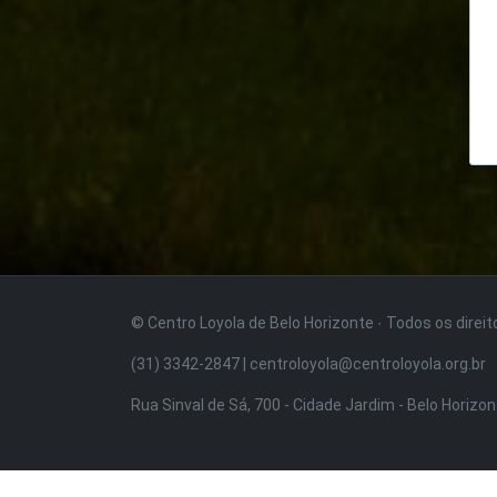
© Centro Loyola de Belo Horizonte · Todos os direi
(31) 3342-2847 | centroloyola@centroloyola.org.br
Rua Sinval de Sá, 700 - Cidade Jardim - Belo Horizo