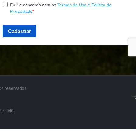
tos reservados.
nte - MG