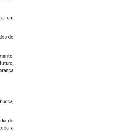
erar em
ados de
amento;
futuro,
erança
 busca,
dia de
toda a