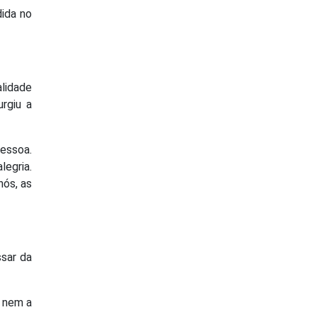
dida no
alidade
rgiu a
pessoa.
legria.
nós, as
ssar da
s nem a