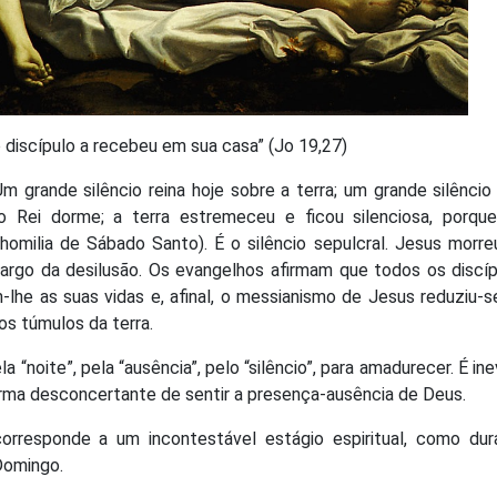
 o discípulo a recebeu em sua casa” (Jo 19,27)
m grande silêncio reina hoje sobre a terra; um grande silênci
o Rei dorme; a terra estremeceu e ficou silenciosa, porqu
milia de Sábado Santo). É o silêncio sepulcral. Jesus morre
argo da desilusão. Os evangelhos afirmam que todos os discíp
m-lhe as suas vidas e, afinal, o messianismo de Jesus reduziu-
os túmulos da terra.
 “noite”, pela “ausência”, pelo “silêncio”, para amadurecer. É ine
rma desconcertante de sentir a presença-ausência de Deus.
corresponde a um incontestável estágio espiritual, como dur
Domingo.