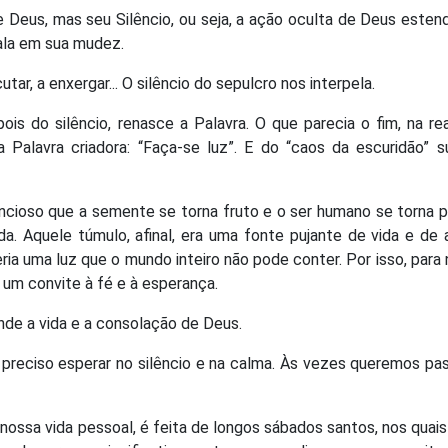
 Deus, mas seu Silêncio, ou seja, a ação oculta de Deus esten
fala em sua mudez.
tar, a enxergar... O silêncio do sepulcro nos interpela.
is do silêncio, renasce a Palavra. O que parecia o fim, na re
Palavra criadora: “Faça-se luz”. E do “caos da escuridão” su
encioso que a semente se torna fruto e o ser humano se torna 
a. Aquele túmulo, afinal, era uma fonte pujante de vida e de a
ria uma luz que o mundo inteiro não pode conter. Por isso, para 
 um convite à fé e à esperança.
nde a vida e a consolação de Deus.
 preciso esperar no silêncio e na calma. Às vezes queremos pa
ossa vida pessoal, é feita de longos sábados santos, nos quai