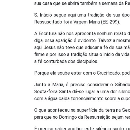
sua casa que se abrirá também a semana da Re
S. Inácio segue aqui uma tradição de sua épo
Ressuscitado foi à Virgem Maria (EE. 299).
A Escritura não nos apresenta nenhum relato d
diga, essa aparição é evidente. Talvez a mesma
aqui Jesus não teve que educar a fé de sua mã
firme e por isso a tradição situa o início da v
a fé conturbada dos discípulos.
Porque ela soube estar com o Crucificado, pod
Junto a Maria, é preciso considerar o Sába
Sexta-feira Santa dá-se lugar a uma dor silen
com a água caída torrencialmente sobre a super
O que aconteceu na superfície da terra na Se
para que no Domingo da Ressurreição sejam r
É preciso saber acolher este silêncio surdo, 