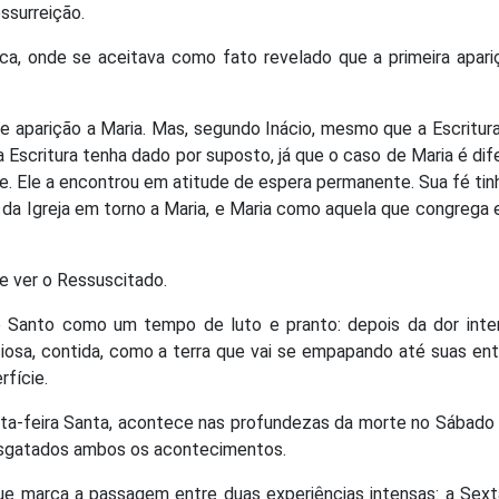
ssurreição.
ca, onde se aceitava como fato revelado que a primeira apar
e aparição a Maria. Mas, segundo Inácio, mesmo que a Escritur
 Escritura tenha dado por suposto, já que o caso de Maria é dif
e. Ele a encontrou em atitude de espera permanente. Sua fé tin
ida da Igreja em torno a Maria, e Maria como aquela que congrega 
e ver o Ressuscitado.
do Santo como um tempo de luto e pranto: depois da dor inte
ciosa, contida, como a terra que vai se empapando até suas en
fície.
xta-feira Santa, acontece nas profundezas da morte no Sábado
esgatados ambos os acontecimentos.
que marca a passagem entre duas experiências intensas: a Sext