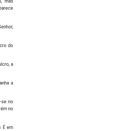
s, mas
 parece
enhor,
lcro do
lcro, a
anha a
-se no
ntém no
). É em