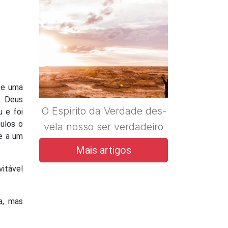
o e uma
e Deus
O Espírito da Verdade des-
u e foi
ulos o
vela nosso ser verdadeiro
se a um
Mais artigos
vitável
a, mas