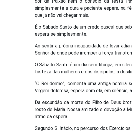
dor da Paixão nem o consolo da festa Pas
simplesmente a dura e paciente espera, na fé
que já não vai chegar mais.
É o Sábado Santo de um credo pascal que sab
espera-se simplesmente.
Ao sentir a própria incapacidade de levar adi
Senhor de onde pode irromper a força transfo
O Sábado Santo é um dia sem liturgia, em silên
tristeza das mulheres e dos discípulos, a desil
“O Rei dorme”, comenta uma antiga homilia 
Virgem dolorosa, espera com ela, em silêncio, a
Da escuridão da morte do Filho de Deus brot
rosto de Maria. Nossa amizade e devoção a Mar
ritmo da espera.
Segundo S. Inácio, no percurso dos Exercícios 