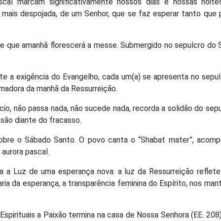
cal marcam significativamente nossos dias e nossas noite
 mais despojada, de um Senhor, que se faz esperar tanto que
e que amanhã florescerá a messe. Submergido no sepulcro do S
ante a exigência do Evangelho, cada um(a) se apresenta no sepu
rmadora da manhã da Ressurreição.
cio, não passa nada, não sucede nada, recorda a solidão do sepu
usão diante do fracasso.
sobre o Sábado Santo. O povo canta o “Shabat mater”, acomp
 aurora pascal.
a a Luz de uma esperança nova: a luz da Ressurreição reflete
ia da esperança, a transparência feminina do Espírito, nos ma
Espirituais a Paixão termina na casa de Nossa Senhora (EE. 208