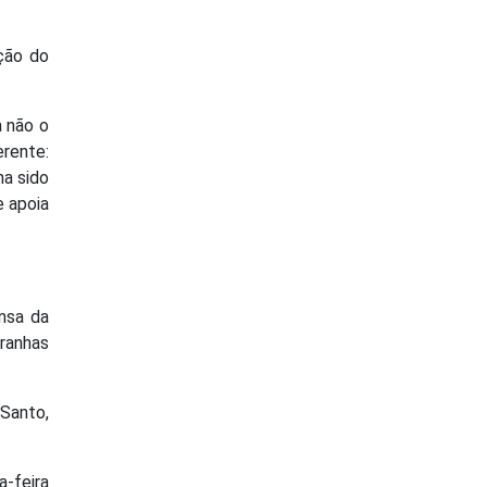
ição do
a não o
erente:
ha sido
e apoia
nsa da
tranhas
 Santo,
a-feira