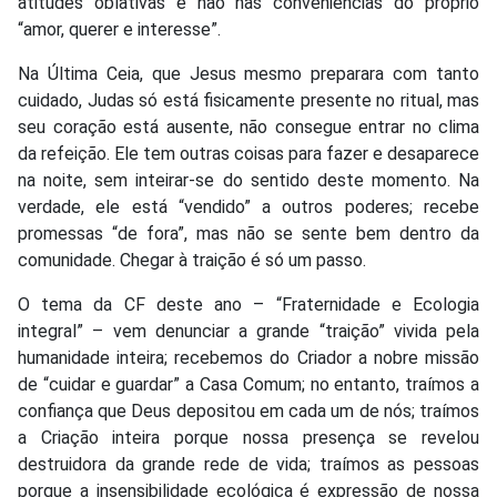
atitudes oblativas e não nas conveniências do próprio
“amor, querer e interesse”.
Na Última Ceia, que Jesus mesmo preparara com tanto
cuidado, Judas só está fisicamente presente no ritual, mas
seu coração está ausente, não consegue entrar no clima
da refeição. Ele tem outras coisas para fazer e desaparece
na noite, sem inteirar-se do sentido deste momento. Na
verdade, ele está “vendido” a outros poderes; recebe
promessas “de fora”, mas não se sente bem dentro da
comunidade. Chegar à traição é só um passo.
O tema da CF deste ano – “Fraternidade e Ecologia
integral” – vem denunciar a grande “traição” vivida pela
humanidade inteira; recebemos do Criador a nobre missão
de “cuidar e guardar” a Casa Comum; no entanto, traímos a
confiança que Deus depositou em cada um de nós; traímos
a Criação inteira porque nossa presença se revelou
destruidora da grande rede de vida; traímos as pessoas
porque a insensibilidade ecológica é expressão de nossa