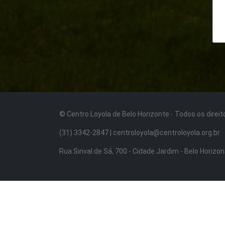
© Centro Loyola de Belo Horizonte · Todos os direi
(31) 3342-2847 | centroloyola@centroloyola.org.br
Rua Sinval de Sá, 700 - Cidade Jardim - Belo Horizo