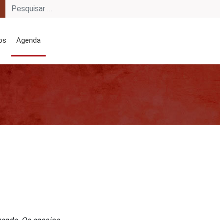
os
Agenda