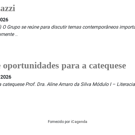
azzi
2026
l) O Grupo se reúne para discutir temas contemporâneos importan
amente
...
 e oportunidades para a catequese
 2026
 a catequese Prof. Dra. Aline Amaro da Silva Módulo I – Literac
Fornecido por
iCagenda