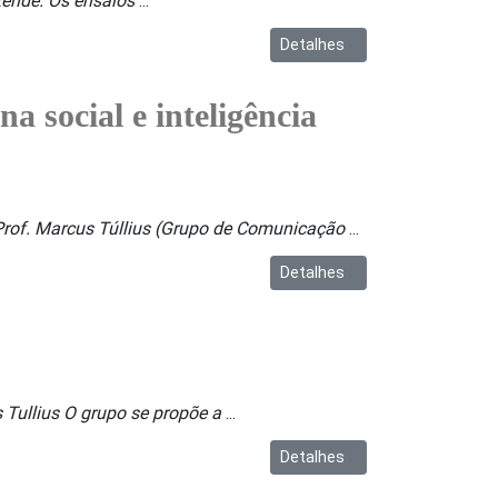
zende. Os ensaios
...
Detalhes
a social e inteligência
e) Prof. Marcus Túllius (Grupo de Comunicação
...
Detalhes
 Tullius O grupo se propõe a
...
Detalhes