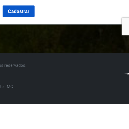
tos reservados.
nte - MG