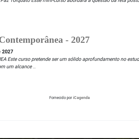
ve Paz Torquato Esse mini-curso abordará a questão da reta post
ã Contemporânea - 2027
e 2027
e curso pretende ser um sólido aprofundamento no estudo d
om um alcance
...
Fornecido por
iCagenda