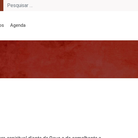
os
Agenda