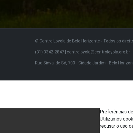
© Centro Loyola de Belo Horizonte · Todos os direi
(31) 3342-2847 | centroloyola@centroloyola.org.br
Rua Sinval de Sá, 700 - Cidade Jardim - Belo Horizo
Preferências d
Utilizamos cook
recusar o uso d