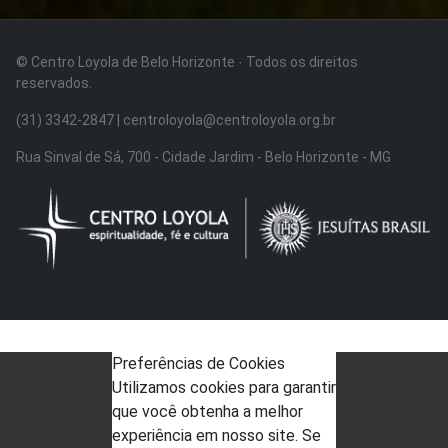
© Centro Loyola de Belo Horizonte · Todos os direitos
reservados.
(31) 3342-2847 | centroloyola@centroloyola.org.br
Rua Sinval de Sá, 700 - Cidade Jardim - Belo Horizonte - MG
Preferências de Cookies
Utilizamos cookies para garantir
que você obtenha a melhor
experiência em nosso site. Se