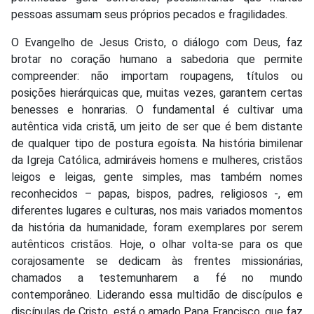
pessoas assumam seus próprios pecados e fragilidades.
O Evangelho de Jesus Cristo, o diálogo com Deus, faz
brotar no coração humano a sabedoria que permite
compreender: não importam roupagens, títulos ou
posições hierárquicas que, muitas vezes, garantem certas
benesses e honrarias. O fundamental é cultivar uma
autêntica vida cristã, um jeito de ser que é bem distante
de qualquer tipo de postura egoísta. Na história bimilenar
da Igreja Católica, admiráveis homens e mulheres, cristãos
leigos e leigas, gente simples, mas também nomes
reconhecidos – papas, bispos, padres, religiosos -, em
diferentes lugares e culturas, nos mais variados momentos
da história da humanidade, foram exemplares por serem
autênticos cristãos. Hoje, o olhar volta-se para os que
corajosamente se dedicam às frentes missionárias,
chamados a testemunharem a fé no mundo
contemporâneo. Liderando essa multidão de discípulos e
discípulas de Cristo, está o amado Papa Francisco, que faz