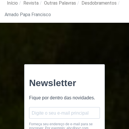
Início
Revista
Outras Palavras
Desdobramentos
Amado Papa Francisco