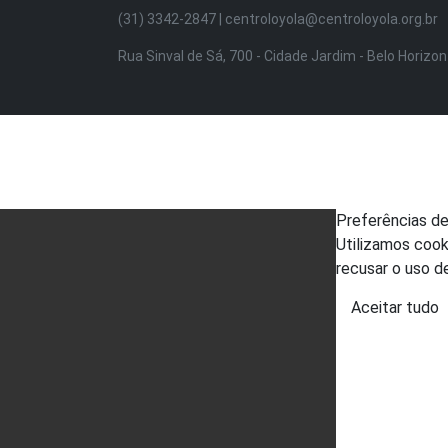
(31) 3342-2847 | centroloyola@centroloyola.org.br
Rua Sinval de Sá, 700 - Cidade Jardim - Belo Horizo
Preferências d
Utilizamos cook
recusar o uso d
Aceitar tudo