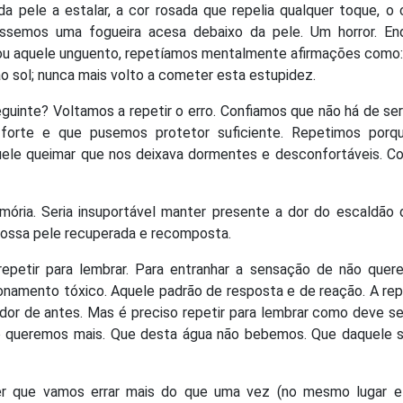
pele a estalar, a cor rosada que repelia qualquer toque, o 
ssemos uma fogueira acesa debaixo da pele. Um horror. En
ou aquele unguento, repetíamos mentalmente afirmações como:
ao sol; nunca mais volto a cometer esta estupidez.
guinte? Voltamos a repetir o erro. Confiamos que não há de se
forte e que pusemos protetor suficiente. Repetimos porq
ele queimar que nos deixava dormentes e desconfortáveis. C
mória. Seria insuportável manter presente a dor do escaldão 
 nossa pele recuperada e recomposta.
epetir para lembrar. Para entranhar a sensação de não quere
ionamento tóxico. Aquele padrão de resposta e de reação. A re
dor de antes. Mas é preciso repetir para lembrar como deve se
ão queremos mais. Que desta água não bebemos. Que daquele s
r que vamos errar mais do que uma vez (no mesmo lugar e