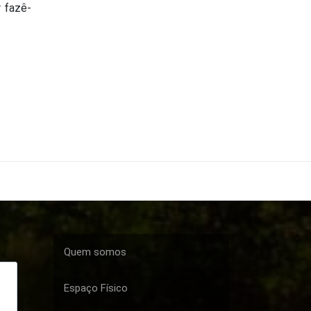
r fazê-
Quem somos
Espaço Físico