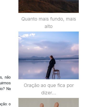
Quanto mais fundo, mais
alto
s, não
uirmos
Oração ao que fica por
tio? Na
dizer…
ação: o