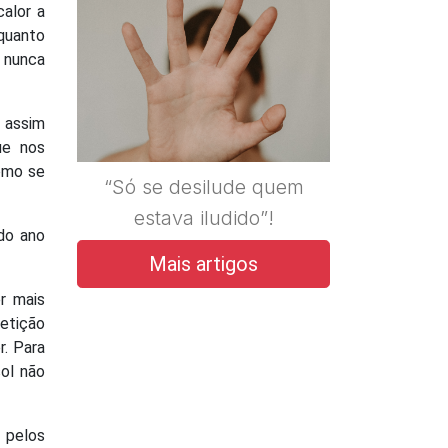
calor a
quanto
 nunca
r assim
ue nos
omo se
“Só se desilude quem
estava iludido”!
do ano
Mais artigos
r mais
petição
r. Para
ol não
 pelos