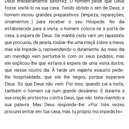
Deus imediatamente satisfez. O homem pede que Deus
fosse visitá-lo na sua casa. Tendo obtido o sim de Deus, o
homem iniciou grandes preparativos (limpeza, reparações,
ornamentos...) para receber o seu Hóspede. No dia
estabelecido para a visita, o homem coloca-se à porta de
casa, à espera de Deus. De manhã cedo vem um rapazinho
que procurou, da janela, roubar-lhe uma maçã sobre a mesa,
mas ele impede-o, repreendendo-o duramente. Ao meio dia
um mendigo vem perturbá-lo com os seus pedidos, mas
ele explicou-lhe que estava à espera de uma visita ilustre,
que viesse noutro dia. À tarde um viajante exausto pede-
lhe hospitalidade, que ele lhe negou, porque esperava
Deus. Só que Deus não vem. Por isso, quando cai a noite,
também o homem cai num grande desânimo. E durante a
sua oração protestou contra Deus, que não tinha mantido a
sua palavra. Mas Deus responde-lhe: «Por três vezes
procurei entrar em tua casa, mas tu próprio mo impediste».