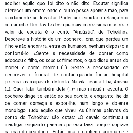
acolher aquilo que foi dito e não dito. Escutar significa
oferecer um ombro onde o outro possa apoiar a mão, para
rapidamente se levantar. Poder ser escutado relança-nos
no caminho. Um dos textos que mais impressionam sobre o
valor da escuta é o conto "Angústia", de Tchekhov.
Descreve a história de um cocheiro, Iona, que perdeu um
filho e não encontra, entre os humanos, nenhum disposto a
confortá-lo. «Sente a necessidade de contar como
adoeceu o filho, os seus sofrimentos, o que disse antes de
morrer e como morreu (...). Sente a necessidade de
descrever o funeral, de contar quando foi ao hospital
procurar as roupas do defunto. Na vila ficou a filha, Aníssia
(...). Quer falar também dela (...)» mas ninguém escuta. O
cocheiro dirige-se então ao seu cavalo, e enquanto lhe dá
de comer começa a expor-lhe, num longo e dolente
monólogo, tudo aquilo que viveu. As últimas palavras do
conto de Tchekhov são estas: «O cavalo continuou a
mastigar, enquanto parecia que escutava, porque soprava
na mão do seu dono... Então Iona, o cocheiro, animou-se e