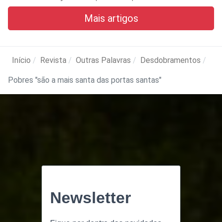
Mais artigos
Início
Revista
Outras Palavras
Desdobramentos
Pobres "são a mais santa das portas santas"