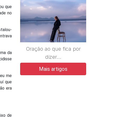
 ou que
dade no
stalou-
ntrava
Oração ao que fica por
ima da
dizer…
idisse
Mais artigos
” eu me
luí que
ão era
ixo de