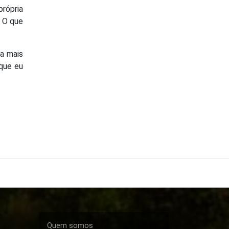
própria
. O que
a mais
 que eu
Quem somos