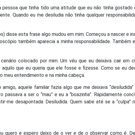
à pessoa que tinha tido uma atitude que eu não tinha gostado
mente. Quando eu me desiludia não tinha qualquer responsabili
os) disse esta frase algo mudou em mim. Começou a nascer e in
doscópio também aparecia a minha responsabilidade. Também e
cenário colocado por mim. Um véu que eu deixava cair em c
aquilo que eu queria que ele fosse e fizesse. Como se eu dec
no meu entendimento e na minha cabeça.
 amigo, aquele familiar fazia algo que me deixava “desiludida
tro passava a ser o “mau” e eu a “boazinha”. Rapidamente conc
ir-me desapontada. Desiludida. Quem sabe até se a “culpa” n
u quero e espero deixo de o ver e de o observar como é. De