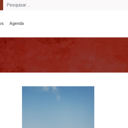
os
Agenda