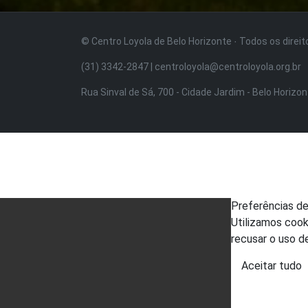
© Centro Loyola de Belo Horizonte · Todos os direi
(31) 3342-2847 | centroloyola@centroloyola.org.br
Rua Sinval de Sá, 700 - Cidade Jardim - Belo Horizo
Preferências d
Utilizamos cook
recusar o uso d
Aceitar tudo