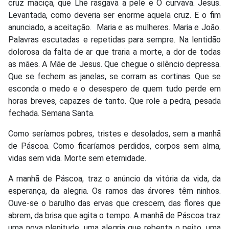
cruz maciça, que Lhe rasgava a pele e O curvava. Jesus.
Levantada, como deveria ser enorme aquela cruz. E o fim
anunciado, a aceitação. Maria e as mulheres. Maria e João.
Palavras escutadas e repetidas para sempre. Na lentidão
dolorosa da falta de ar que traria a morte, a dor de todas
as mães. A Mãe de Jesus. Que chegue o silêncio depressa.
Que se fechem as janelas, se corram as cortinas. Que se
esconda o medo e o desespero de quem tudo perde em
horas breves, capazes de tanto. Que role a pedra, pesada
fechada. Semana Santa.
Como seríamos pobres, tristes e desolados, sem a manhã
de Páscoa. Como ficaríamos perdidos, corpos sem alma,
vidas sem vida. Morte sem eternidade.
A manhã de Páscoa, traz o anúncio da vitória da vida, da
esperança, da alegria. Os ramos das árvores têm ninhos.
Ouve-se o barulho das ervas que crescem, das flores que
abrem, da brisa que agita o tempo. A manhã de Páscoa traz
uma nova plenitude, uma alegria que rebenta o peito, uma