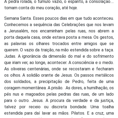
A pedra rolada, o túmulo vazio, o espanto, a consolação….
tomam conta do meu coração, até hoje.
Semana Santa. Esses poucos dias em que tudo aconteceu.
Conhecemos a sequência das Celebrações que nos levam
a Jerusalém, nos encaminham pelas ruas, nos abrem a
porta daquela casa, onde estava posta a mesa. Os gestos,
as palavras os olhares trocados entre amigos que se
querem. O vazio da traição, na mão estendida sobre a taça.
Judas. A ignorância da dimensão do mal e do sofrimento
que iriam ver, ao longe, acontecer. A consciência e o medo.
As oliveiras centenárias, onde se recostaram e fecharam
os olhos. A solidão orante de Jesus. Os passos metálicos
dos soldados, a precipitação de Pedro, feita de uma
coragem momentânea. A prisão. As dores, a humilhação, os
pés nus e magoados pelas pedras das ruas, de um lado
para o outro. Jesus. A procura da verdade e da justiça,
talvez por receio ou discreta bondade. Uma toalha
estendida para daí lavar as mãos. Pilatos. E a cruz, uma