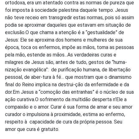
ortodoxa, era um atentado contra as normas de pureza que
foi imposta à sociedade palestina daquele tempo. Jesus
não teve receio em transgredir estas normas, pois só assim
podia se aproximar daqueles que estavam em situação de
exclusão.O que chama a atenção é a “gestualidade” de
Jesus: Ele se aproxima dos homens e mulheres de sua
época, toca os enfermos, impõe as mãos, toma as pessoas
pela mão, estende as mãos...As verdadeiras curas e
milagres de Jesus são, antes de tudo, gestos de “huma-
nização evangélica”: de purificação humana, de libertação
pessoal, de aber-tura à fé... que mostram que o dinamismo
final do Reino implica na destrui-ção da enfermidade e da
dor.Em Jesus a “comoção das entranhas” é o núcleo de sua
ação curativa.O sofrimento da multidão desperta n’Ele a
compaixão e o amor. Curar é sua forma de amar e seu amor
curador o impulsiona à proximidade, estima ao enfermo,
respeito à capacidade de cura da própria pessoa. Seu
amor que cura é gratuito.