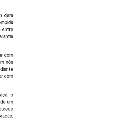
m dera
rompida
a entre
rantia
er com
ém nós
diante
dar com
aça: o
a de um
 parece
ração,