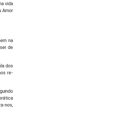
ma vida
eu Amor
nem na
ser de
ila dos
os re-
eguindo
prática
a-nos,