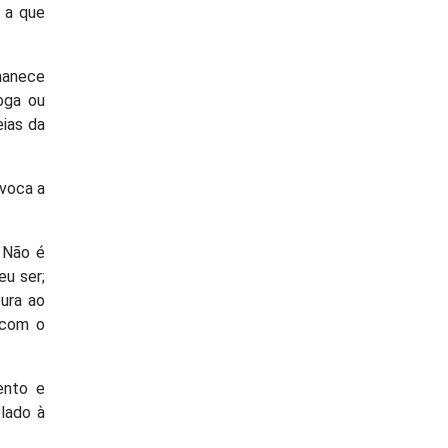
 a que
rmanece
oga ou
eias da
nvoca a
. Não é
eu ser;
tura ao
 com o
ento e
elado à