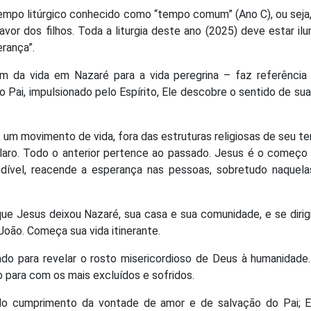
mpo litúrgico conhecido como “tempo comum” (Ano C), ou seja,
vor dos filhos. Toda a liturgia deste ano (2025) deve estar il
erança”.
 da vida em Nazaré para a vida peregrina – faz referência
 Pai, impulsionado pelo Espírito, Ele descobre o sentido de sua
um movimento de vida, fora das estruturas religiosas de seu t
claro. Todo o anterior pertence ao passado. Jesus é o começ
ível, reacende a esperança nas pessoas, sobretudo naquela
ue Jesus deixou Nazaré, sua casa e sua comunidade, e se dirig
João. Começa sua vida itinerante.
ado para revelar o rosto misericordioso de Deus à humanidade
o para com os mais excluídos e sofridos.
a do cumprimento da vontade de amor e de salvação do Pai; E