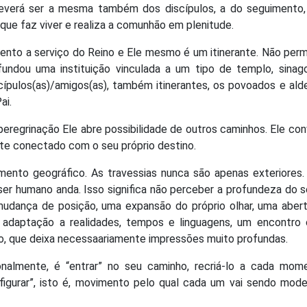
deverá ser a mesma também dos discípulos, a do seguimento,
ue faz viver e realiza a comunhão em plenitude.
mento a serviço do Reino e Ele mesmo é um itinerante. Não pe
undou uma instituição vinculada a um tipo de templo, sinag
cípulos(as)/amigos(as), também itinerantes, os povoados e ald
ai.
a peregrinação Ele abre possibilidade de outros caminhos. Ele co
e conectado com o seu próprio destino.
mento geográfico. As travessias nunca são apenas exteriores
er humano anda. Isso significa não perceber a profundeza do s
mudança de posição, uma expansão do próprio olhar, uma aber
a adaptação a realidades, tempos e linguagens, um encontro
do, que deixa necessaariamente impressões muito profundas.
ionalmente, é “entrar” no seu caminho, recriá-lo a cada mom
onfigurar”, isto é, movimento pelo qual cada um vai sendo mod