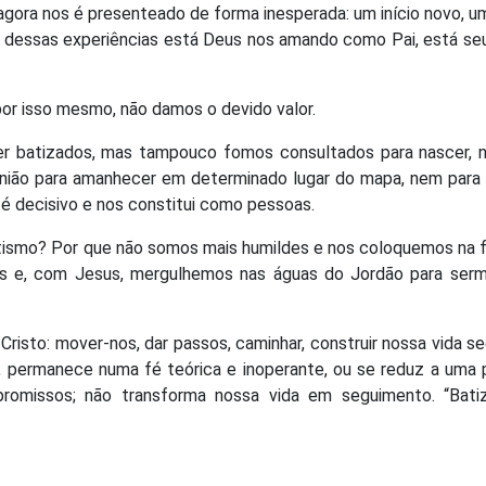
gora nos é presenteado de forma inesperada: um início novo, u
rás dessas experiências está Deus nos amando como Pai, está s
or isso mesmo, não damos o devido valor.
er batizados, mas tampouco fomos consultados para nascer, 
nião para amanhecer em determinado lugar do mapa, nem para 
 é decisivo e nos constitui como pessoas.
tismo? Por que não somos mais humildes e nos coloquemos na f
s e, com Jesus, mergulhemos nas águas do Jordão para serm
Cristo: mover-nos, dar passos, caminhar, construir nossa vida s
s, permanece numa fé teórica e inoperante, ou se reduz a uma 
ompromissos; não transforma nossa vida em seguimento. “Batiz