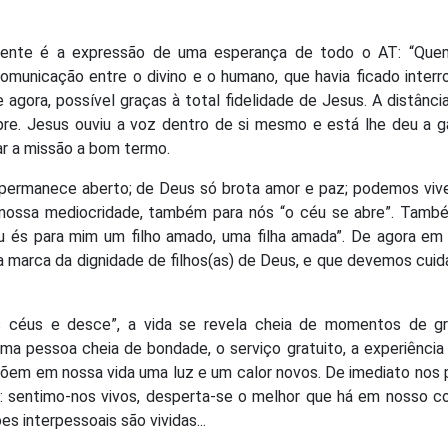
amente é a expressão de uma esperança de todo o AT: “Que
comunicação entre o divino e o humano, que havia ficado inter
de agora, possível graças à total fidelidade de Jesus. A distânci
re. Jesus ouviu a voz dentro de si mesmo e está lhe deu a ga
ar a missão a bom termo.
 permanece aberto; de Deus só brota amor e paz; podemos viv
e nossa mediocridade, também para nós “o céu se abre”. Tamb
 és para mim um filho amado, uma filha amada”. De agora em 
a marca da dignidade de filhos(as) de Deus, e que devemos cui
 céus e desce”, a vida se revela cheia de momentos de gr
a pessoa cheia de bondade, o serviço gratuito, a experiênci
e põem em nossa vida uma luz e um calor novos. De imediato nos
: sentimo-nos vivos, desperta-se o melhor que há em nosso co
 interpessoais são vividas...