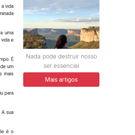
 a vida
uminada
 a uma
 vida e
Nada pode destruir nosso
empo. É
ser essencial
o de um
s mais
Mais artigos
iu para
. A sua
le é o