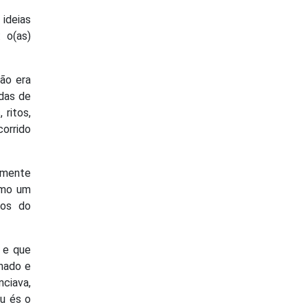
 ideias
 o(as)
não era
adas de
 ritos,
corrido
smente
omo um
pos do
 e que
chado e
nciava,
Tu és o