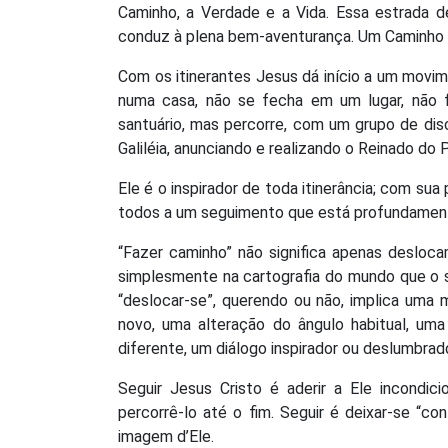
Caminho, a Verdade e a Vida. Essa estrada 
conduz à plena bem-aventurança. Um Caminho q
Com os itinerantes Jesus dá início a um movi
numa casa, não se fecha em um lugar, não f
santuário, mas percorre, com um grupo de dis
Galiléia, anunciando e realizando o Reinado do P
Ele é o inspirador de toda itinerância; com su
todos a um seguimento que está profundament
“Fazer caminho” não significa apenas desloca
simplesmente na cartografia do mundo que o s
“deslocar-se”, querendo ou não, implica uma 
novo, uma alteração do ângulo habitual, um
diferente, um diálogo inspirador ou deslumbra
Seguir Jesus Cristo é aderir a Ele incondic
percorrê-lo até o fim. Seguir é deixar-se “c
imagem d’Ele.