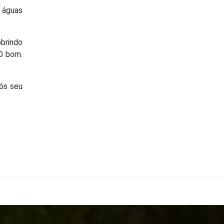
s águas
brindo
 O bom.
pós seu