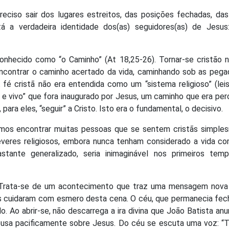
reciso sair dos lugares estreitos, das posições fechadas, das
stá a verdadeira identidade dos(as) seguidores(as) de Jesus:
 conhecido como “o Caminho” (At 18,25-26). Tornar-se cristão 
encontrar o caminho acertado da vida, caminhando sob as peg
fé cristã não era entendida como um “sistema religioso” (leis,
vo e vivo” que fora inaugurado por Jesus, um caminho que era per
, para eles, “seguir” a Cristo. Isto era o fundamental, o decisivo.
demos encontrar muitas pessoas que se sentem cristãs simple
veres religiosos, embora nunca tenham considerado a vida c
stante generalizado, seria inimaginável nos primeiros tem
? Trata-se de um acontecimento que traz uma mensagem nova
as cuidaram com esmero desta cena. O céu, que permanecia fe
. Ao abrir-se, não descarrega a ira divina que João Batista anu
ousa pacificamente sobre Jesus. Do céu se escuta uma voz: “