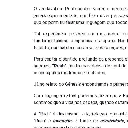
O vendaval em Pentecostes varreu o medo e 
jamais experimentado, que fez mover pessoas,
que os permitiu falar uma linguagem que todos
Tal experiência provoca um movimento que
fundamentalismo, a hipocrisia e a apatia. Nã
Espírito, que habita o universo e os corações, e
Para captar o sentido profundo da presença e 
hebraica
“Ruah”,
muito mais densa de sentido 
os discípulos medrosos e fechados.
Já no relato do Gênesis encontramos o primeiro 
Com linguagem atual podemos dizer que a Rua
sentimos que a vida nos escapa, quando estamo
A “Ruah” é dinamismo, vida, relação, comunhã
“Ruah” é
invenção,
é fonte de
criatividade,
d
energia inaugural de novas auroras.