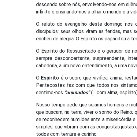
descendo sobre nós, envolvendo-nos em silênc
infinito e ensinando-nos a olhar o mundo e a v
O relato do evangelho deste domingo nos 
discípulos: seus olhos viram as feridas, mas
encheu de alegria. O Espírito os capacitou a te
O Espírito do Ressuscitado é o gerador de no
sempre desconcertante, surpreendente, int
sabedoria, a um novo entendimento, a uma nova
O
Espírito
é o sopro que vivifica, anima, res
Pentecostes faz com que todos nos sintamos 
sentimo-nos
“animados”
(= com alma, espírito)
Nosso tempo pede que sejamos homens e mu
que buscam, na terra, viver o sonho do Reino
se reconhecem humildes ante a misericórdia e 
simples; que vibram com as conquistas justas
todos com ternura e carinho.