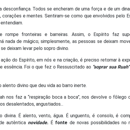
a desconfiança. Todos se encheram de uma força e de um din
 corações e mentes. Sentiram-se como que envolvidos pelo Es
 entendiam.
 rompe fronteiras e barreiras. Assim, o Espírito faz sup
o há nada de mágico; simplesmente, as pessoas se deixam mov
 se deixam levar pelo sopro divino.
ação do Espírito, em nós e na criação, é preciso retornar à ex
e essência. Foi o que fez o Ressuscitado ao
“soprar sua Ruah
alento divino que deu vida ao barro inerte.
h nos faz a “respiração boca a boca”, nos devolve o fôlego 
s desalentados, angustiados...
o divina. É alento, vento, água. É unguento, é consolo, é com
e autêntica
novidade.
É
fonte
de novas possibilidades no 