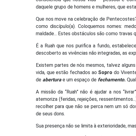
daquele grupo de homens e mulheres, que est
Que nos move na celebração de Pentecostes? 
como discípulo(a). Coloquemos nomes: medos, pr
maldade... Estes obstáculos são como travas 
É a Ruah que nos purifica a fundo, estabelec
descoberto as vivências não integradas, as expe
Existem partes de nós mesmos, talvez algun
vida, que estão fechados ao
Sopro
do Vivent
de
abertura
e um espaço de
fechamento.
Qual
A missão da “Ruah” não é ajudar a nos “livra
atemoriza (feridas, rejeições, ressentimentos.
recolher para que não se perca nem um só dos
de seus dons.
Sua presença não se limita à exterioridade, ma