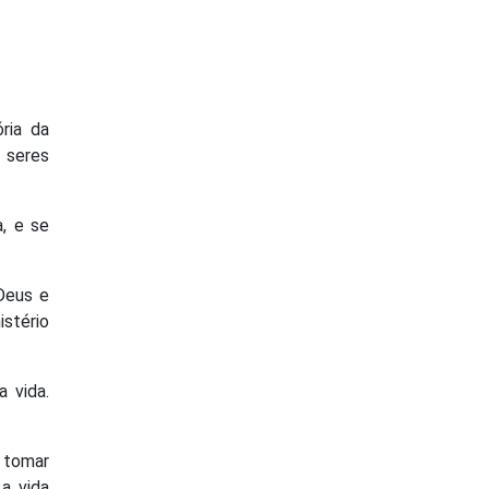
ria da
 seres
, e se
Deus e
stério
 vida.
 tomar
a vida