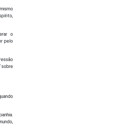
amismo
pírito,
erar o
er pelo
pressão
”
sobre
quando
panhia.
mundo,