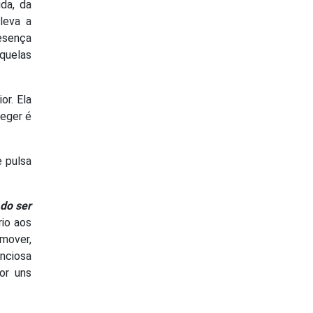
da, da
leva a
resença
quelas
or. Ela
eger é
e pulsa
 do ser
rio aos
 mover,
enciosa
or uns