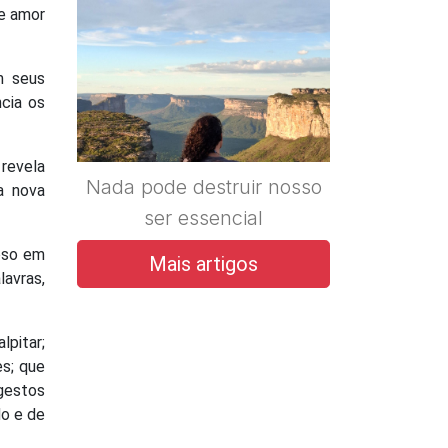
de amor
m seus
ncia os
 revela
Nada pode destruir nosso
a nova
ser essencial
oso em
Mais artigos
avras,
lpitar;
es; que
 gestos
do e de