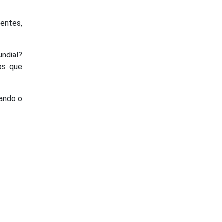
ientes,
undial?
os que
vando o