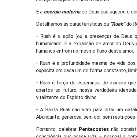
É a
energia materna
de Deus que aquece o cor
Detalhemos as características da
“Ruah”
do R
- Ruah é a ação (ou a presença) de Deus qu
humanidade. É a expansão de amor do Deus q
humanos entrem no mesmo fluxo desse amor.
- Ruah é a profundidade mesma de vida dos 
explicita em cada um de forma constante, ilimi
- Ruah é força de esperança, de maneira que
abertos ao futuro; nossa verdadeira identid
vitalizante do Espírito divino.
- A Santa Ruah não vem para ditar um catál
Abundante, generosa, sem cor, sem restrições o
Portanto, celebrar
Pentecostes
não consist
consciência que nossa vida – pessoal e co