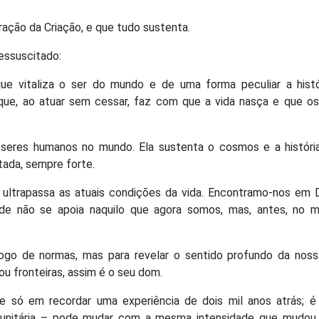
ação da Criação, e que tudo sustenta.
essuscitado:
e vitaliza o ser do mundo e de uma forma peculiar a histó
ue, ao atuar sem cessar, faz com que a vida nasça e que os
seres humanos no mundo. Ela sustenta o cosmos e a história
tada, sempre forte.
 ultrapassa as atuais condições da vida. Encontramo-nos em 
ade não se apoia naquilo que agora somos, mas, antes, no mi
ogo de normas, mas para revelar o sentido profundo da nossa
u fronteiras, assim é o seu dom.
e só em recordar uma experiência de dois mil anos atrás; é
munitária – pode mudar com a mesma intensidade que mudou 