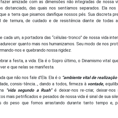
 fazer amizade com as dimensões não integradas de nossa vi
os distanciado, das quais nos sentíamos separados. Ela nos 
ue a terra que pisamos danifique nossos pés. Sua discreta p
de ternura, de cuidado e de resistência diante de todas a
e cada um, a portadora das “células-tronco” de nossa vida interi
madurecer quanto mais nos humanizamos. Seu modo de nos prot
rmando-nos e quebrando nossa rigidez.
brar a festa, a vida. Ela é o Sopro último, o Dinamismo vital qu
er e que nelas se manifesta.
a que não nos fale d’Ela. Ela é o
“ambiente vital de realização
dade, consis-tência..., dando a todos, firmeza à
vontade,
equilíb
uma
“vida segundo a Ruah”
é deixar-nos re-criar, deixar-nos
tos mais petrificados e pesados de nossa vida é sinal de sua sil
res do peso que fomos arrastando durante tanto tempo e, p