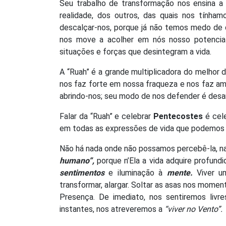
Seu trabalho de transformação nos ensina a
realidade, dos outros, das quais nos tínham
descalçar-nos, porque já não temos medo de q
nos move a acolher em nós nosso potencial 
situações e forças que desintegram a vida.
A “Ruah” é a grande multiplicadora do melhor d
nos faz forte em nossa fraqueza e nos faz a
abrindo-nos; seu modo de nos defender é desa
Falar da “Ruah” e celebrar
Pentecostes
é cele
em todas as expressões de vida que podemos v
Não há nada onde não possamos percebê-la, nad
humano”,
porque n’Ela a vida adquire profundi
sentimentos
e iluminação à
mente.
Viver 
transformar, alargar. Soltar as asas nos momen
Presença. De imediato, nos sentiremos liv
instantes, nos atreveremos a
“viver no Vento”.