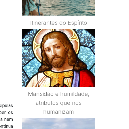
Itinerantes do Espírito
Mansidão e humildade,
atributos que nos
ípulas
humanizam
per os
ba nem
ontinua