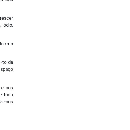
rescer
, ódio,
deixa a
-to da
espaço
 e nos
 e tudo
iar-nos