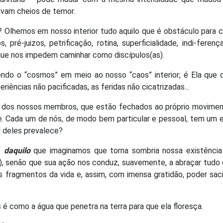
avam cheios de temor.
Olhemos em nosso interior tudo aquilo que é obstáculo para c
é-juizos, petrificação, rotina, superficialidade, indi-ferença
que nos impedem caminhar como discípulos(as).
endo o “cosmos” em meio ao nosso “caos” interior; é Ela que 
riências não pacificadas, as feridas não cicatrizadas...
s dos nossos membros, que estão fechados ao próprio movimen
e. Cada um de nós, de modo bem particular e pessoal, tem um 
 deles prevalece?
r”
daquilo
que imaginamos que torna sombria nossa existência
..), senão que sua ação nos conduz, suavemente, a abraçar tudo
 fragmentos da vida e, assim, com imensa gratidão, poder sac
s é como a água que penetra na terra para que ela floresça.