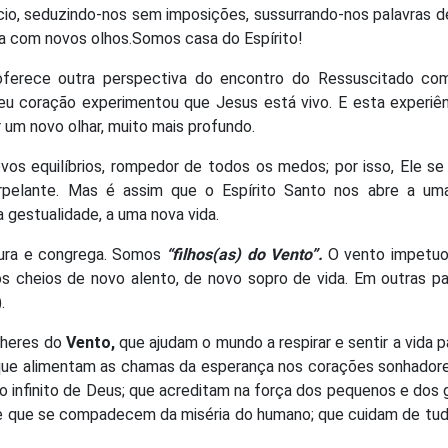
io, seduzindo-nos sem imposições, sussurrando-nos palavras 
ida com novos olhos.Somos casa do Espírito!
oferece outra perspectiva do encontro do Ressuscitado co
 seu coração experimentou que Jesus está vivo. E esta experiê
r um novo olhar, muito mais profundo.
vos equilíbrios, rompedor de todos os medos; por isso, Ele se
erpelante. Mas é assim que o Espírito Santo nos abre a um
 gestualidade, a uma nova vida.
taura e congrega. Somos
“filhos(as) do Vento”.
O vento impetu
cheios de novo alento, de novo sopro de vida. Em outras pal
.
lheres do
Vento,
que ajudam o mundo a respirar e sentir a vida pa
; que alimentam as chamas da esperança nos corações sonhador
o infinito de Deus; que acreditam na força dos pequenos e dos
 e que se compadecem da miséria do humano; que cuidam de tu