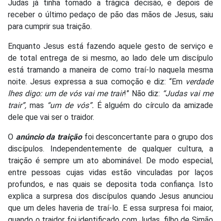
Judas já tinha tomado a trágica decisão, e depois de
receber o último pedaço de pão das mãos de Jesus, saiu
para cumprir sua traição.
Enquanto Jesus está fazendo aquele gesto de serviço e
de total entrega de si mesmo, ao lado dele um discípulo
está tramando a maneira de como traí-lo naquela mesma
noite. Jesus expressa a sua comoção e diz: “Em
verdade
lhes digo: um de vós vai me trair
!” Não diz:
“Judas vai me
trair”,
mas
“um de vós”.
É alguém do círculo da amizade
dele que vai ser o traidor.
O
anúncio da traição
foi desconcertante para o grupo dos
discípulos. Independentemente de qualquer cultura, a
traição é sempre um ato abominável. De modo especial,
entre pessoas cujas vidas estão vinculadas por laços
profundos, e nas quais se deposita toda confiança. Isto
explica a surpresa dos discípulos quando Jesus anunciou
que um deles haveria de traí-lo. E essa surpresa foi maior,
quando o traidor foi identificado com Judas, filho de Simão