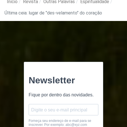
Início
Revista
Outras Palavras
Espiritualidade
Última ceia: lugar de "des-velamento" do coração