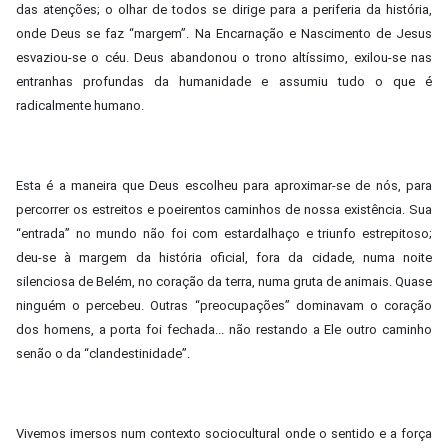
das atenções; o olhar de todos se dirige para a periferia da história,
onde Deus se faz “margem”. Na Encarnação e Nascimento de Jesus
esvaziou-se o céu. Deus abandonou o trono altíssimo, exilou-se nas
entranhas profundas da humanidade e assumiu tudo o que é
radicalmente humano.
Esta é a maneira que Deus escolheu para aproximar-se de nós, para
percorrer os estreitos e poeirentos caminhos de nossa existência. Sua
“entrada” no mundo não foi com estardalhaço e triunfo estrepitoso;
deu-se à margem da história oficial, fora da cidade, numa noite
silenciosa de Belém, no coração da terra, numa gruta de animais. Quase
ninguém o percebeu. Outras “preocupações” dominavam o coração
dos homens, a porta foi fechada... não restando a Ele outro caminho
senão o da “clandestinidade”.
Vivemos imersos num contexto sociocultural onde o sentido e a força