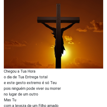
Chegou a Tua Hora
o dia de Tua Entrega total
e este gesto extremo é só Teu
pois ninguém pode viver ou morrer
no lugar de um outro
Mas Tu
com a leveza de um Filho amado