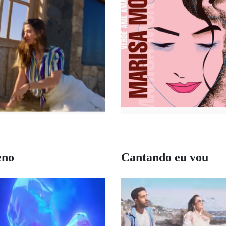
no
Cantando eu vou