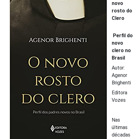
novo
rosto do
Clero
Perfil do
novo
clero no
Brasil
Autor:
Agenor
Brighenti
Editora
Vozes
Nas
últimas
décadas