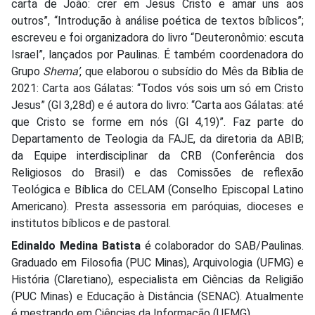
carta de João: crer em Jesus Cristo e amar uns aos
outros”, “Introdução à análise poética de textos bíblicos”;
escreveu e foi organizadora do livro “Deuteronômio: escuta
Israel”, lançados por Paulinas. É também coordenadora do
Grupo
Shema’
, que elaborou o subsídio do Mês da Bíblia de
2021: Carta aos Gálatas: “Todos vós sois um só em Cristo
Jesus” (Gl 3,28d) e é autora do livro: “Carta aos Gálatas: até
que Cristo se forme em nós (Gl 4,19)”. Faz parte do
Departamento de Teologia da FAJE, da diretoria da ABIB;
da Equipe interdisciplinar da CRB (Conferência dos
Religiosos do Brasil) e das Comissões de reflexão
Teológica e Bíblica do CELAM (Conselho Episcopal Latino
Americano). Presta assessoria em paróquias, dioceses e
institutos bíblicos e de pastoral.
Edinaldo Medina Batista
é colaborador do SAB/Paulinas.
Graduado em Filosofia (PUC Minas), Arquivologia (UFMG) e
História (Claretiano), especialista em Ciências da Religião
(PUC Minas) e Educação à Distância (SENAC). Atualmente
é mestrando em Ciências da Informação (UFMG).