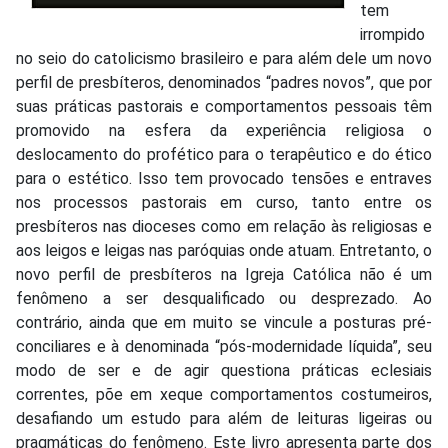
tem
irrompido
no seio do catolicismo brasileiro e para além dele um novo
perfil de presbíteros, denominados “padres novos”, que por
suas práticas pastorais e comportamentos pessoais têm
promovido na esfera da experiência religiosa o
deslocamento do profético para o terapêutico e do ético
para o estético. Isso tem provocado tensões e entraves
nos processos pastorais em curso, tanto entre os
presbíteros nas dioceses como em relação às religiosas e
aos leigos e leigas nas paróquias onde atuam. Entretanto, o
novo perfil de presbíteros na Igreja Católica não é um
fenômeno a ser desqualificado ou desprezado. Ao
contrário, ainda que em muito se vincule a posturas pré-
conciliares e à denominada “pós-modernidade líquida”, seu
modo de ser e de agir questiona práticas eclesiais
correntes, põe em xeque comportamentos costumeiros,
desafiando um estudo para além de leituras ligeiras ou
pragmáticas do fenômeno. Este livro apresenta parte dos