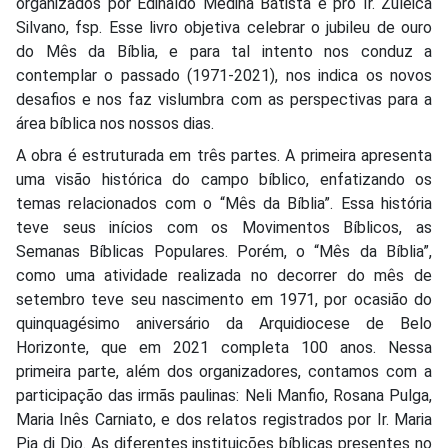
organizados por Edinaldo Medina Batista e pro Ir. Zuleica
Silvano, fsp. Esse livro objetiva celebrar o jubileu de ouro
do Mês da Bíblia, e para tal intento nos conduz a
contemplar o passado (1971-2021), nos indica os novos
desafios e nos faz vislumbra com as perspectivas para a
área bíblica nos nossos dias.
A obra é estruturada em três partes. A primeira apresenta
uma visão histórica do campo bíblico, enfatizando os
temas relacionados com o “Mês da Bíblia”. Essa história
teve seus inícios com os Movimentos Bíblicos, as
Semanas Bíblicas Populares. Porém, o “Mês da Bíblia”,
como uma atividade realizada no decorrer do mês de
setembro teve seu nascimento em 1971, por ocasião do
quinquagésimo aniversário da Arquidiocese de Belo
Horizonte, que em 2021 completa 100 anos. Nessa
primeira parte, além dos organizadores, contamos com a
participação das irmãs paulinas: Neli Manfio, Rosana Pulga,
Maria Inês Carniato, e dos relatos registrados por Ir. Maria
Pia di Dio. As diferentes instituições bíblicas presentes no