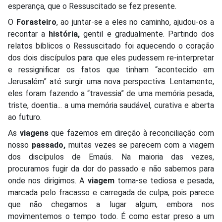
esperança, que o Ressuscitado se fez presente.
O
Forasteiro
, ao juntar-se a eles no caminho, ajudou-os a
recontar a
história,
gentil e gradualmente. Partindo dos
relatos bíblicos o Ressuscitado foi aquecendo o coração
dos dois discípulos para que eles pudessem re-interpretar
e ressignificar os fatos que tinham “acontecido em
Jerusalém” até surgir uma nova perspectiva. Lentamente,
eles foram fazendo a “travessia” de uma memória pesada,
triste, doentia... a uma memória saudável, curativa e aberta
ao futuro.
As
viagens
que fazemos em direção à reconciliação com
nosso
passado,
muitas vezes se parecem com a viagem
dos discípulos de Emaús. Na maioria das vezes,
procuramos fugir da dor do passado e não sabemos para
onde nos dirigimos. A
viagem
torna-se tediosa e pesada,
marcada pelo fracasso e carregada de culpa, pois parece
que não chegamos a lugar algum, embora nos
movimentemos o tempo todo. É como estar preso a um