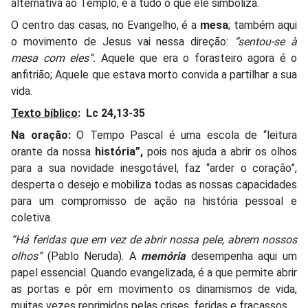
alternativa ao Templo, e a tudo o que ele simboliza.
O centro das casas, no Evangelho, é a
mesa
; também aqui
o movimento de Jesus vai nessa direção:
“sentou-se à
mesa com eles”.
Aquele que era o forasteiro agora é o
anfitrião; Aquele que estava morto convida a partilhar a sua
vida.
Texto bíblico
:
Lc 24,13-35
Na oração:
O Tempo Pascal é uma escola de “leitura
orante da nossa
história”,
pois nos ajuda a abrir os olhos
para a sua novidade inesgotável, faz “arder o coração”,
desperta o desejo e mobiliza todas as nossas capacidades
para um compromisso de ação na história pessoal e
coletiva.
“Há feridas que em vez de abrir nossa pele, abrem nossos
olhos”
(Pablo Neruda). A
memória
desempenha aqui um
papel essencial. Quando evangelizada, é a que permite abrir
as portas e pôr em movimento os dinamismos de vida,
muitas vezes reprimidos pelas crises, feridas e fracassos.