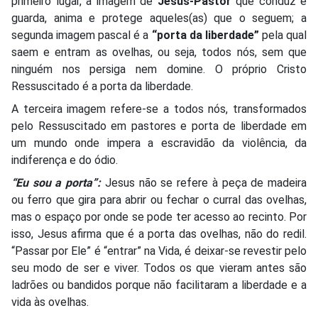
primeiro lugar, a imagem de
Jesus-Pastor
que conduz e
guarda, anima e protege aqueles(as) que o seguem; a
segunda imagem pascal é a
“porta da liberdade”
pela qual
saem e entram as ovelhas, ou seja, todos nós, sem que
ninguém nos persiga nem domine. O próprio Cristo
Ressuscitado é a porta da liberdade.
A terceira imagem refere-se a todos nós, transformados
pelo Ressuscitado em pastores e porta de liberdade em
um mundo onde impera a escravidão da violência, da
indiferença e do ódio.
“Eu sou a porta”:
Jesus não se refere à peça de madeira
ou ferro que gira para abrir ou fechar o curral das ovelhas,
mas o espaço por onde se pode ter acesso ao recinto. Por
isso, Jesus afirma que é a porta das ovelhas, não do redil.
“Passar por Ele” é “entrar” na Vida, é deixar-se revestir pelo
seu modo de ser e viver. Todos os que vieram antes são
ladrões ou bandidos porque não facilitaram a liberdade e a
vida às ovelhas.