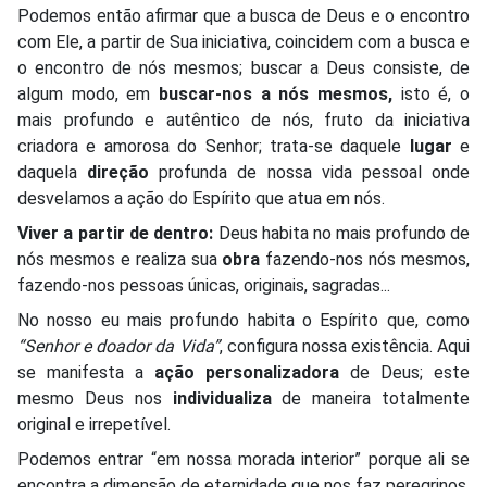
Podemos então afirmar que a busca de Deus e o encontro
com Ele, a partir de Sua iniciativa, coincidem com a busca e
o encontro de nós mesmos; buscar a Deus consiste, de
algum modo, em
buscar-nos a nós mesmos,
isto é, o
mais profundo e autêntico de nós, fruto da iniciativa
criadora e amorosa do Senhor; trata-se daquele
lugar
e
daquela
direção
profunda de nossa vida pessoal onde
desvelamos a ação do Espírito que atua em nós.
Viver a partir de dentro:
Deus habita no mais profundo de
nós mesmos e realiza sua
obra
fazendo-nos nós mesmos,
fazendo-nos pessoas únicas, originais, sagradas...
No nosso eu mais profundo habita o Espírito que, como
“Senhor e doador da Vida”
, configura nossa existência. Aqui
se manifesta a
ação personalizadora
de Deus; este
mesmo Deus nos
individualiza
de maneira totalmente
original e irrepetível.
Podemos entrar “em nossa morada interior” porque ali se
encontra a dimensão de eternidade que nos faz peregrinos,