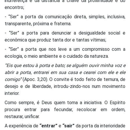
indiferença e da distância à chave da proximidade e do
encontro;
- “Ser” a porta da comunicação direta, simples, inclusiva,
transparente, próxima e fraterna.
- “Ser” a porta para denunciar a desigualdade social e
econômica que produz tanta dor e tantas vítimas;
- “Ser” a porta que nos leve a um compromisso com a
ecologia, o meio ambiente e o cuidado da natureza.
“Eis que estou à porta e bato; se alguém ouvir minha voz e
abrir a porta, entrarei em sua casa e cearei com ele e ele
comigo”
(Apoc. 3,20). O convite é todo feito de ternura, de
desejo e de liberdade, introdu-zindo-nos num movimento
interior.
Como sempre, é Deus quem toma a iniciativa. O Espírito
procura entrar para fecundar, recolocar em ordem,
restaurar, unificar.
A experiência de
“entrar”
e
“sair”
da porta da interioridade