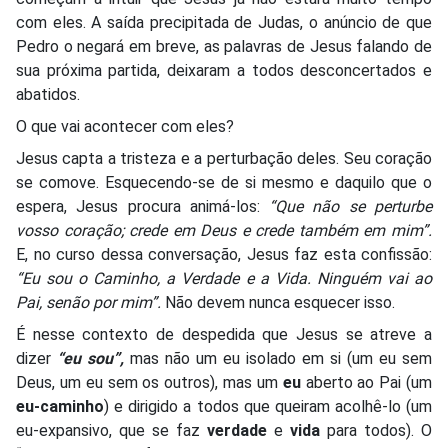
com eles. A saída precipitada de Judas, o anúncio de que
Pedro o negará em breve, as palavras de Jesus falando de
sua próxima partida, deixaram a todos desconcertados e
abatidos.
O que vai acontecer com eles?
Jesus capta a tristeza e a perturbação deles. Seu coração
se comove. Esquecendo-se de si mesmo e daquilo que o
espera, Jesus procura animá-los:
“Que não se perturbe
vosso coração; crede em Deus e crede também
em mim”.
E, no curso dessa conversação, Jesus faz esta confissão:
“Eu sou o Caminho, a Verdade e a Vida.
Ninguém vai ao
Pai, senão por mim”.
Não devem nunca esquecer isso.
É nesse contexto de despedida que Jesus se atreve a
dizer
“eu sou”,
mas não um eu isolado em si (um eu sem
Deus, um eu sem os outros), mas um
eu
aberto ao Pai (um
eu-caminho
) e dirigido a todos que queiram acolhê-lo (um
eu-expansivo, que se faz
verdade
e
vida
para todos). O