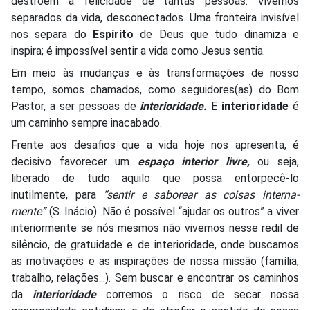
destroem a felicidade de tantas pessoas. Vivemos
separados da vida, desconectados. Uma fronteira invisível
nos separa do
Espírito
de Deus que tudo dinamiza e
inspira; é impossível sentir a vida como Jesus sentia.
Em meio às mudanças e às transformações de nosso
tempo, somos chamados, como seguidores(as) do Bom
Pastor, a ser pessoas de
interioridade.
E
interioridade
é
um caminho sempre inacabado.
Frente aos desafios que a vida hoje nos apresenta, é
decisivo favorecer um
espaço interior livre,
ou seja,
liberado de tudo aquilo que possa entorpecê-lo
inutilmente, para
“sentir e saborear as coisas interna-
mente”
(S. Inácio). Não é possível “ajudar os outros” a viver
interiormente se nós mesmos não vivemos nesse redil de
silêncio, de gratuidade e de interioridade, onde buscamos
as motivações e as inspirações de nossa missão (família,
trabalho, relações...). Sem buscar e encontrar os caminhos
da
interioridade
corremos o risco de secar nossa