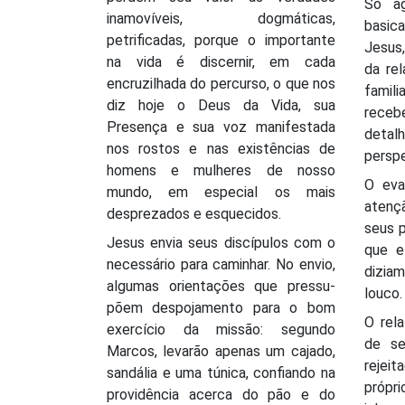
Só ag
inamovíveis, dogmáticas,
basi
petrificadas, porque o importante
Jesus
na vida é discernir, em cada
da re
encruzilhada do percurso, o que nos
famili
diz hoje o Deus da Vida, sua
receb
Presença e sua voz manifestada
detalh
nos rostos e nas existências de
perspe
homens e mulheres de nosso
O eva
mundo, em especial os mais
atenç
desprezados e esquecidos.
seus p
Jesus envia seus discípulos com o
que e
necessário para caminhar. No envio,
dizia
algumas orientações que pressu-
louco.
põem despojamento para o bom
O rel
exercício da missão: segundo
de se
Marcos, levarão apenas um cajado,
rejei
sandália e uma túnica, confiando na
própri
providência acerca do pão e do