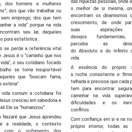
das riquezas pessoais, onde e
o, dos homens e mulheres
o melhor de si mesma, o
s”, dos que vão trabalhar ou
encontram os dinamismos 
 sem emprego, dos que tem
crescimento, de onde pa
anhar a vida” porque na vida
suas aspiraçõ
ncontram seu lar, daqueles
desejos fundamentais,
o pura estatística...
percebe as dimen
 se perde a referência vital
do Absoluto e do Infinito 
e Jesus é o “caminho que nos
vida.
 vida”, o seu cotidiano focado
A essência do próprio 
abalho se torna insuportável
a rocha consistente e firm
aqueles que “buscam fama,
talhada e preciosa que cada
e estima”.
tem para encontrar segur
 vida comum e cotidiana foi
caminhar na vida supera
Jesus cresceu em sabedoria e
dificuldades e os inevi
 ali Ele se “humanizou”.
conflitos.
m Nazaré que Jesus aprendeu
Com confiança em si e na ro
ar a realidade, o contexto
próprio interior, todas as 
al, com o sofrimento dos