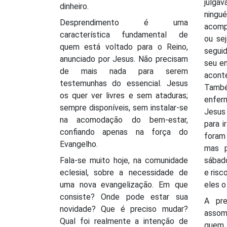
julga
dinheiro.
ning
Desprendimento é uma
acomp
característica fundamental de
ou se
quem está voltado para o Reino,
segui
anunciado por Jesus. Não precisam
seu e
de mais nada para serem
acon
testemunhas do essencial. Jesus
També
os quer ver livres e sem ataduras;
enfer
sempre disponíveis, sem instalar-se
Jesus
na acomodação do bem-estar,
para i
confiando apenas na força do
foram
Evangelho.
mas p
Fala-se muito hoje, na comunidade
sábado
eclesial, sobre a necessidade de
e risc
uma nova evangelização. Em que
eles o
consiste? Onde pode estar sua
A pr
novidade? Que é preciso mudar?
asso
Qual foi realmente a intenção de
quem 