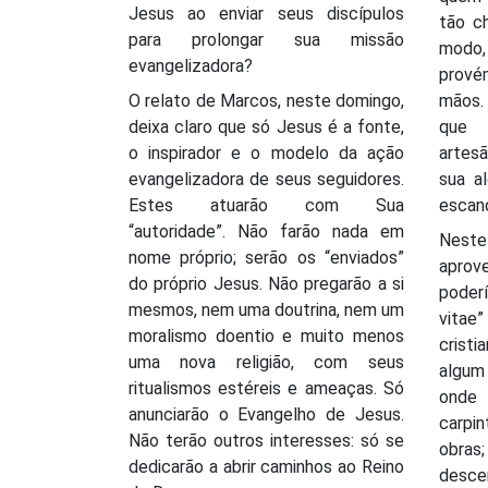
Jesus ao enviar seus discípulos
tão c
para prolongar sua missão
modo,
evangelizadora?
prové
O relato de Marcos, neste domingo,
mãos.
deixa claro que só Jesus é a fonte,
que 
o inspirador e o modelo da ação
artes
evangelizadora de seus seguidores.
sua a
Estes atuarão com Sua
escan
“autoridade”. Não farão nada em
Neste
nome próprio; serão os “enviados”
aprov
do próprio Jesus. Não pregarão a si
poder
mesmos, nem uma doutrina, nem um
vita
moralismo doentio e muito menos
cristi
uma nova religião, com seus
algum
ritualismos estéreis e ameaças. Só
onde
anunciarão o Evangelho de Jesus.
carpi
Não terão outros interesses: só se
obra
dedicarão a abrir caminhos ao Reino
desc