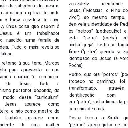
verdadeira identida
heia de sabedoria; do mesmo
Jesus (“Messias, o Filho d
 não sabem explicar de onde
vivo”); ao mesmo tempo,
m a força curadora de suas
des-vela a identidade de Ped
 A única coisa que sabem é
és “petros” (pedregulho) e
Jesus é um trabalhador
esta “petra” (rocha) edif
ão, nascido numa família de
minha igreja”. Pedro se torn
ldeia. Tudo o mais revela-se
firme (“petra”) quando se a
daloso.
identidade de Jesus (a verd
 retorno à sua terra, Marcos
Rocha).
eita para apresentar o que
Pedro, que era “petros” (pe
íamos chamar “o curriculum
tropeço no caminho), foi
e” de Jesus. Todo o
transformado, atrav
anismo posterior depende, de
identificação com J
 modo, deste “curriculum”,
em “petra”, rocha firme da pr
 Jesus aparece como
comunidade cristã.
nteiro, e não como mestre de
s; também aparece como
Dessa forma, o Simão qu
endente de uma mulher
“petros” /pedregulho se co