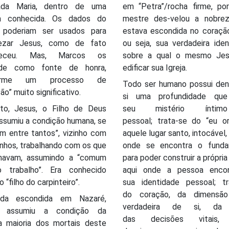
ada Maria, dentro de uma
em “Petra”/rocha firme, po
ia conhecida. Os dados do
mestre des-velou a nobre
 poderiam ser usados para
estava escondida no coração
ezar Jesus, como de fato
ou seja, sua verdadeira ide
teceu. Mas, Marcos os
sobre a qual o mesmo Jesu
nde como fonte de honra,
edificar sua Igreja.
orme um processo de
Todo ser humano possui den
são” muito significativo.
si uma profundidade qu
to, Jesus, o Filho de Deus
seu mistério ínti
assumiu a condição humana, se
pessoal; trata-se do “eu ori
m entre tantos”, vizinho com
aquele lugar santo, intocável, 
inhos, trabalhando com os que
onde se encontra o fund
lhavam, assumindo a “comum
para poder construir a própria 
o trabalho”. Era conhecido
aqui onde a pessoa enco
 “filho do carpinteiro”.
sua identidade pessoal; tr
do coração, da dimensão
ida escondida em Nazaré,
verdadeira de si, da
s assumiu a condição da
das decisões vitais, 
a maioria dos mortais deste