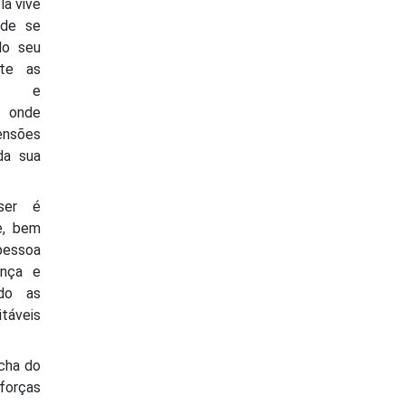
la vive
nde se
do seu
rte as
es e
 onde
sões
da sua
ser é
e, bem
 pessoa
ança e
ndo as
táveis
cha do
forças