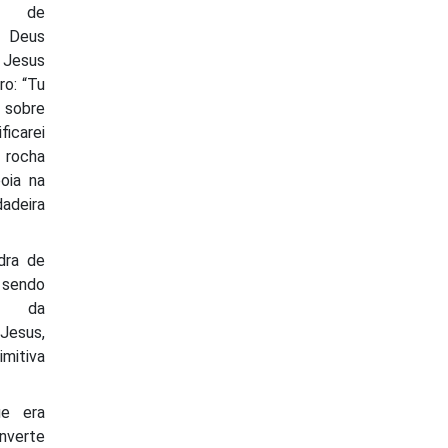
de de
o Deus
 Jesus
ro: “Tu
 sobre
icarei
a rocha
poia na
adeira
dra de
 sendo
és da
esus,
imitiva
e era
nverte