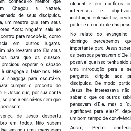
vam conhecê-lo melhor que
clerical e em conflitos 
uém. Chegou a Nazaré,
interesses e objetiv
anhado de seus discípulos,
instituição eclesiástica, cent
ja, um mestre que tem seus
poder e no controle das pess
dores fixos; ninguém saiu ao
No relato do evangelho 
ncontro para recebê-lo, como
domingo percebemos qu
tecia em outros lugares.
importante para Jesus saber
m não levaram até Ele seus
as pessoas pensavam d’Ele. 
mos para que os curasse.
possível que isso tenha sido
 precisou esperar o sábado
uma introdução para a s
r à sinagoga e falar-lhes. Não
pergunta, dirigida aos pr
 à sinagoga para escutá-lo,
discípulos. De modo particu
ara cumprir o preceito do
Jesus lhe interessava não
. É Jesus que, por sua conta
saber o que os outros sab
o, se põe a ensiná-los sem que
pensavam d’Ele, mas o “q
 pedissem.
significava para eles?”, de
esença de Jesus desperta
um bom tempo de convivênci
mbro em todos. Não sabem
Assim, Pedro confe
lhe ensinou uma mensagem