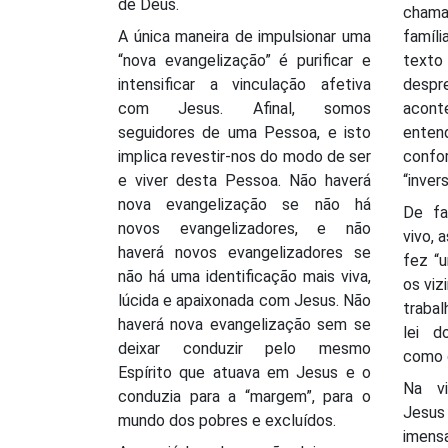
de Deus.
cham
A única maneira de impulsionar uma
famíl
“nova evangelização” é purificar e
texto
intensificar a vinculação afetiva
despr
com Jesus. Afinal, somos
acon
seguidores de uma Pessoa, e isto
ente
implica revestir-nos do modo de ser
conf
e viver desta Pessoa. Não haverá
“inver
nova evangelização se não há
De fa
novos evangelizadores, e não
vivo, 
haverá novos evangelizadores se
fez “u
não há uma identificação mais viva,
os viz
lúcida e apaixonada com Jesus. Não
traba
haverá nova evangelização sem se
lei d
deixar conduzir pelo mesmo
como o
Espírito que atuava em Jesus e o
Na v
conduzia para a “margem”, para o
Jesu
mundo dos pobres e excluídos.
imens