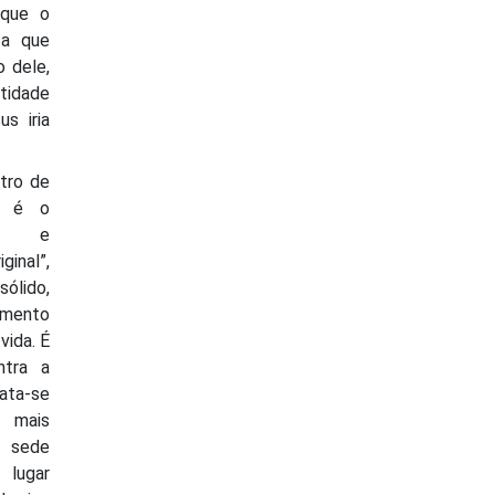
rque o
za que
 dele,
ntidade
s iria
tro de
e é o
mo e
ginal”,
sólido,
amento
vida. É
ntra a
ata-se
 mais
 sede
lugar