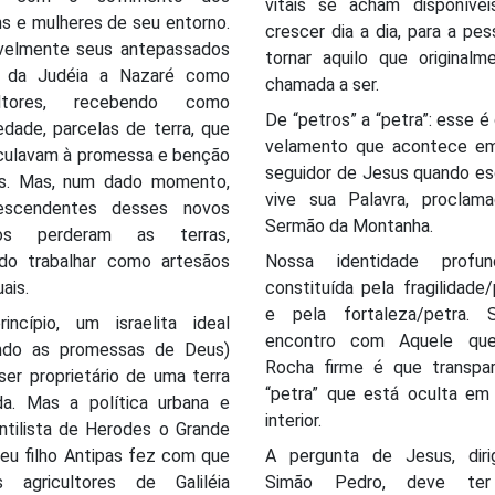
vitais se acham disponívei
s e mulheres de seu entorno.
crescer dia a dia, para a pe
velmente seus antepassados
tornar aquilo que originalm
 da Judéia a Nazaré como
chamada a ser.
cultores, recebendo como
De “petros” a “petra”: esse é
edade, parcelas de terra, que
velamento que acontece e
nculavam à promessa e benção
seguidor de Jesus quando es
as. Mas, num dado momento,
vive sua Palavra, proclam
escendentes desses novos
Sermão da Montanha.
nos perderam as terras,
do trabalhar como artesãos
Nossa identidade profu
ais.
constituída pela fragilidade
e pela fortaleza/petra.
incípio, um israelita ideal
encontro com Aquele qu
ndo as promessas de Deus)
Rocha firme é que transpa
ser proprietário de uma terra
“petra” que está oculta em
da. Mas a política urbana e
interior.
ntilista de Herodes o Grande
eu filho Antipas fez com que
A pergunta de Jesus, diri
s agricultores de Galiléia
Simão Pedro, deve te