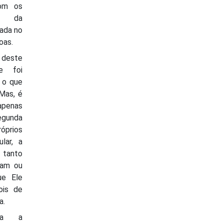
com os
os da
rada no
oas.
deste
e foi
 o que
Mas, é
 apenas
egunda
óprios
lar, a
 tanto
iam ou
ue Ele
pois de
a.
ssa a