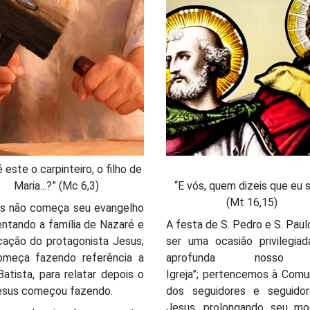
 este o carpinteiro, o filho de
Maria...?” (Mc 6,3)
“E vós, quem dizeis que eu 
(Mt 16,15)
s não começa seu evangelho
ntando a família de Nazaré e
A festa de S. Pedro e S. Pau
cação do protagonista Jesus;
ser uma ocasião privilegiad
omeça fazendo referência a
aprofunda nosso 
atista, para relatar depois o
Igreja”; pertencemos à Comu
esus começou fazendo.
dos seguidores e seguido
Jesus, prolongando seu m