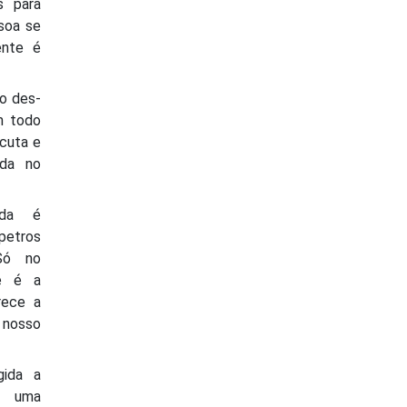
s para
ssoa se
ente é
 o des-
m todo
cuta e
ada no
nda é
/petros
 Só no
e é a
rece a
 nosso
gida a
r uma