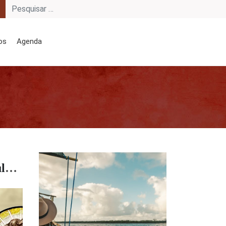
os
Agenda
São Pedro e São Paulo: inspiradores da Igreja sinodal