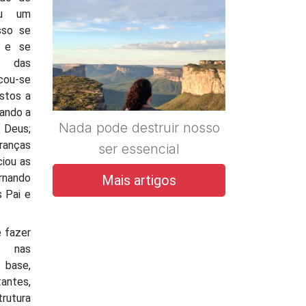
ou um
sso se
r e se
e das
cou-se
stos a
iando a
Nada pode destruir nosso
Deus;
ranças
ser essencial
iou as
rnando
Mais artigos
s Pai e
 fazer
r nas
base,
antes,
rutura