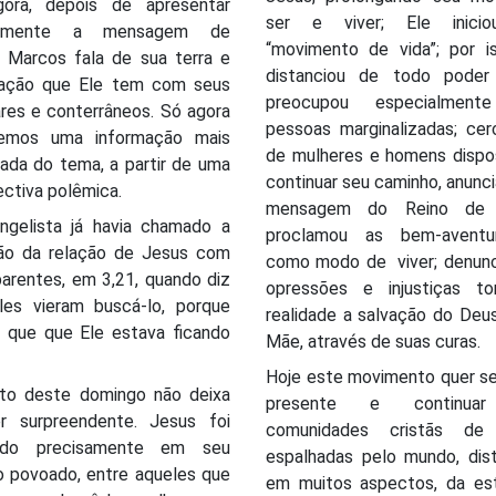
ora, depois de apresentar
ser e viver; Ele inici
camente a mensagem de
“movimento de vida”; por i
, Marcos fala de sua terra e
distanciou de todo pode
lação que Ele tem com seus
preocupou especialment
ares e conterrâneos. Só agora
pessoas marginalizadas; cer
emos uma informação mais
de mulheres e homens dispo
ada do tema, a partir de uma
continuar seu caminho, anunc
ctiva polêmica.
mensagem do Reino de 
ngelista já havia chamado a
proclamou as bem-aventu
ão da relação de Jesus com
como modo de viver; denunc
arentes, em 3,21, quando diz
opressões e injustiças to
les vieram buscá-lo, porque
realidade a salvação do Deu
m que que Ele estava ficando
Mãe, através de suas curas.
Hoje este movimento quer se
ato deste domingo não deixa
presente e continua
r surpreendente. Jesus foi
comunidades cristãs de 
tado precisamente em seu
espalhadas pelo mundo, dist
o povoado, entre aqueles que
em muitos aspectos, da est