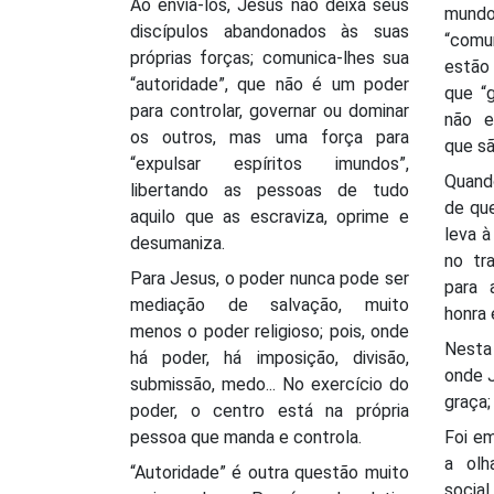
Ao enviá-los, Jesus não deixa seus
mund
discípulos abandonados às suas
“comun
próprias forças; comunica-lhes sua
estão
“autoridade”, que não é um poder
que “g
para controlar, governar ou dominar
não e
os outros, mas uma força para
que sã
“expulsar espíritos imundos”,
Quando
libertando as pessoas de tudo
de qu
aquilo que as escraviza, oprime e
leva à
desumaniza.
no tr
Para Jesus, o poder nunca pode ser
para 
mediação de salvação, muito
honra 
menos o poder religioso; pois, onde
Nesta
há poder, há imposição, divisão,
onde 
submissão, medo... No exercício do
graça;
poder, o centro está na própria
pessoa que manda e controla.
Foi e
a olh
“Autoridade” é outra questão muito
soci