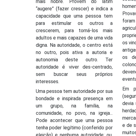
mais nobre. Provém do latim
homen
“augere” (fazer crescer) e indica a
Prova
capacidade que uma pessoa tem
foram
para estimular os outros a
agri
crescerem, para torná-los mais
propri
adultos e mais capazes de uma vida
os vi
digna. Na autoridade, o centro está
antig
no outro, pois ativa a autoria e
os d
autonomia deste outro. Ter
colo
autoridade é viver des-centrado,
deven
sem buscar seus próprios
eventu
interesses.
Em pr
Uma pessoa tem autoridade por sua
(segu
bondade e inspirada presença em
devia 
um grupo, na família, na
herda
comunidade, no povo, na igreja...
merca
Pode acontecer que uma pessoa
e de s
tenha poder legítimo (conferido por
muito
eleição) e nenhuma autoridade; ou,