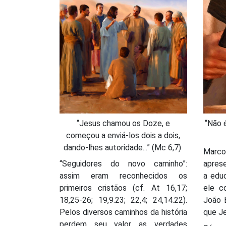
“Jesus chamou os Doze, e
“Não é
começou a enviá-los dois a dois,
dando-lhes autoridade...” (Mc 6,7)
Marco
“Seguidores do novo caminho”:
aprese
assim eram reconhecidos os
a edu
primeiros cristãos (cf. At 16,17;
ele c
18,25-26; 19,9.23; 22,4; 24,14.22).
João B
Pelos diversos caminhos da história
que J
perdem seu valor as verdades