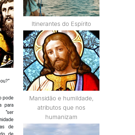
Itinerantes do Espírito
sou?”
Mansidão e humildade,
lo pode
a para
atributos que nos
“ser
humanizam
nidade
ras de
odo de