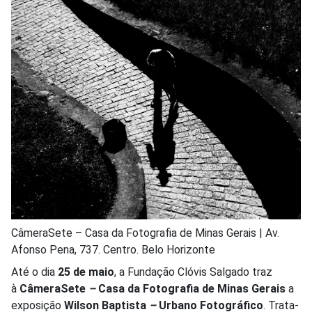
CâmeraSete – Casa da Fotografia de Minas Gerais | Av.
Afonso Pena, 737. Centro. Belo Horizonte
Até o dia
25
de
maio
, a Fundação Clóvis Salgado traz
à
CâmeraSete
–
Casa
da
Fotografia
de Minas Gerais
a
exposição
Wilson
Baptista
–
Urbano
Fotográfico
. Trata-