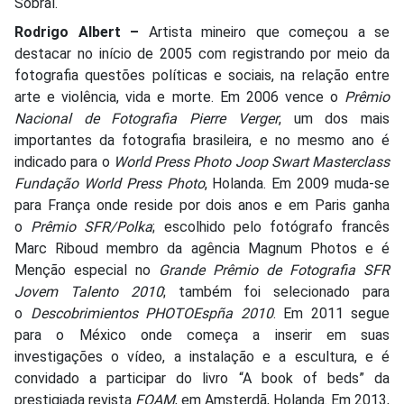
Sobral.
Rodrigo Albert –
Artista mineiro que começou a se
destacar no início de 2005 com registrando por meio da
fotografia questões políticas e sociais, na relação entre
arte e violência, vida e morte. Em 2006 vence o
Prêmio
Nacional de Fotografia Pierre Verger
, um dos mais
importantes da fotografia brasileira, e no mesmo ano é
indicado para o
World Press Photo Joop Swart Masterclass
Fundação World Press Photo
, Holanda. Em 2009 muda-se
para França onde reside por dois anos e em Paris ganha
o
Prêmio SFR/Polka
; escolhido pelo fotógrafo francês
Marc Riboud membro da agência Magnum Photos e é
Menção especial no
Grande Prêmio de Fotografia SFR
Jovem Talento 2010
; também foi selecionado para
o
Descobrimientos PHOTOEspña 2010
. Em 2011 segue
para o México onde começa a inserir em suas
investigações o vídeo, a instalação e a escultura, e é
convidado a participar do livro “A book of beds” da
prestigiada revista
FOAM
, em Amsterdã, Holanda. Em 2013,