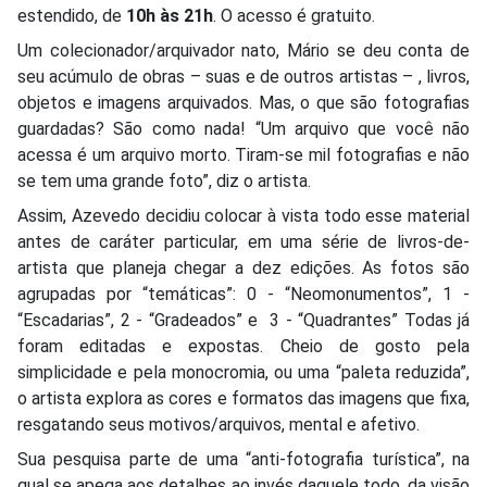
estendido, de
10h às 21h
. O acesso é gratuito.
Um colecionador/arquivador nato, Mário se deu conta de
seu acúmulo de obras – suas e de outros artistas – , livros,
objetos e imagens arquivados. Mas, o que são fotografias
guardadas? São como nada! “Um arquivo que você não
acessa é um arquivo morto. Tiram-se mil fotografias e não
se tem uma grande foto”, diz o artista.
Assim, Azevedo decidiu colocar à vista todo esse material
antes de caráter particular, em uma série de livros-de-
artista que planeja chegar a dez edições. As fotos são
agrupadas por “temáticas”: 0 - “Neomonumentos”, 1 -
“Escadarias”, 2 - “Gradeados” e 3 - “Quadrantes” Todas já
foram editadas e expostas. Cheio de gosto pela
simplicidade e pela monocromia, ou uma “paleta reduzida”,
o artista explora as cores e formatos das imagens que fixa,
resgatando seus motivos/arquivos, mental e afetivo.
Sua pesquisa parte de uma “anti-fotografia turística”, na
qual se apega aos detalhes ao invés daquele todo, da visão