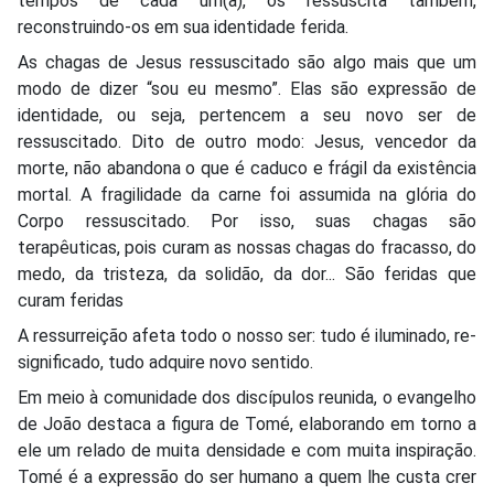
tempos de cada um(a), os ressuscita também,
reconstruindo-os em sua identidade ferida.
As chagas de Jesus ressuscitado são algo mais que um
modo de dizer “sou eu mesmo”. Elas são expressão de
identidade, ou seja, pertencem a seu novo ser de
ressuscitado. Dito de outro modo: Jesus, vencedor da
morte, não abandona o que é caduco e frágil da existência
mortal. A fragilidade da carne foi assumida na glória do
Corpo ressuscitado. Por isso, suas chagas são
terapêuticas, pois curam as nossas chagas do fracasso, do
medo, da tristeza, da solidão, da dor... São feridas que
curam feridas
A ressurreição afeta todo o nosso ser: tudo é iluminado, re-
significado, tudo adquire novo sentido.
Em meio à comunidade dos discípulos reunida, o evangelho
de João destaca a figura de Tomé, elaborando em torno a
ele um relado de muita densidade e com muita inspiração.
Tomé é a expressão do ser humano a quem lhe custa crer