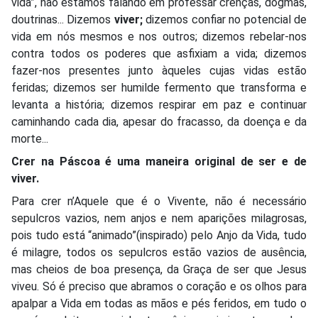
vida”, não estamos falando em professar crenças, dogmas,
doutrinas... Dizemos
viver;
dizemos confiar no potencial de
vida em nós mesmos e nos outros; dizemos rebelar-nos
contra todos os poderes que asfixiam a vida; dizemos
fazer-nos presentes junto àqueles cujas vidas estão
feridas; dizemos ser humilde fermento que transforma e
levanta a história; dizemos respirar em paz e continuar
caminhando cada dia, apesar do fracasso, da doença e da
morte...
Crer na Páscoa é uma maneira original de ser e de
viver.
Para crer n’Aquele que é o Vivente, não é necessário
sepulcros vazios, nem anjos e nem aparições milagrosas,
pois tudo está “animado”(inspirado) pelo Anjo da Vida, tudo
é milagre, todos os sepulcros estão vazios de ausência,
mas cheios de boa presença, da Graça de ser que Jesus
viveu. Só é preciso que abramos o coração e os olhos para
apalpar a Vida em todas as mãos e pés feridos, em tudo o