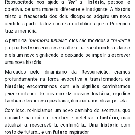
Ressuscitado nos ajuda a
“ler”
a
História,
pessoal e
coletiva, de uma maneira diferente e instigante. A história
triste e fracassada dos dois discípulos adquire um novo
sentido a partir da luz dos relatos bíblicos que o Peregrino
traz à memória.
A partir da
“memória bíblica”,
eles são movidos a
“re-ler”
a
própria
história
com novos olhos, re-construindo-a, dando
a ela um novo significado e deixando-se impelir a escrever
uma nova história.
Marcados pelo dinamismo da Ressurreição, cremos
profundamente na força evocativa e transformadora da
história;
encontrar-nos com ela significa caminharmos
para o interior do mistério da mesma
história;
significa
também deixar-nos questionar, iluminar e mobilizar por ela.
Com isso, re-iniciamos um novo caminho de aventura, que
consiste não só em receber e celebrar a
história,
mas
atualizá-la, reescrevê-la, confirmá-la... Uma
história
com
rosto de futuro... e um
futuro
inspirador.