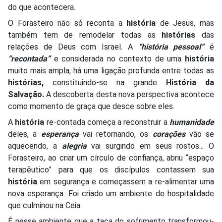
do que acontecera.
O Forasteiro não só reconta a
história
de Jesus, mas
também tem de remodelar todas as
histórias
das
relações de Deus com Israel. A
“história pessoal”
é
“recontada”
e considerada no contexto de uma
história
muito mais ampla; há uma ligação profunda entre todas as
histórias,
constituindo-se na grande
História da
Salvação.
A descoberta desta nova perspectiva acontece
como momento de graça que desce sobre eles.
A
história
re-contada começa a reconstruir a
humanidade
deles, a
esperança
vai retornando, os
corações
vão se
aquecendo, a
alegria
vai surgindo em seus rostos... O
Forasteiro, ao criar um círculo de confiança, abriu “espaço
terapêutico” para que os discípulos contassem sua
história
em segurança e começassem a re-alimentar uma
nova esperança. Foi criado um ambiente de hospitalidade
que culminou na Ceia.
É nesse ambiente que a taça do sofrimento transformou-