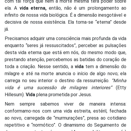
com tal força que nem a morte mesma terá poder sobre
ela. A
vida eterna,
então, não é um prolongamento ao
infinito de nossa vida biológica. É a dimensão inesgotável e
decisiva de nossa existência. Ela torna-se “eterna” desde
já.
Precisamos adquirir uma consciência mais profunda da vida
enquanto “seres já ressuscitados”, perceber as pulsações
desta vida eterna que está em nós, do mesmo modo que,
prestando atenção, percebemos as batidas do coração de
toda a criação. Nesse sentido, a
vida
tem a dimensão do
milagre e até na morte anuncia o início de algo novo; ela
carrega no seu interior o destino da ressurreição.
“Minha
vida é uma sucessão de milagres interiores”
(Etty
Hillesum).
Vida
plena prometida por Jesus.
Nem sempre sabemos viver de maneira intensa:
conformamo-nos com uma vida estreita, estéril, fechada
ao novo, carregada de “murmurações”, presa ao cotidiano
repetitivo e “normótico”. O dinamismo do Seguimento de