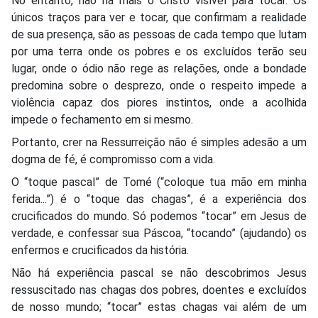
No entanto, não há mais o Cristo visível para tocar. Os
únicos traços para ver e tocar, que confirmam a realidade
de sua presença, são as pessoas de cada tempo que lutam
por uma terra onde os pobres e os excluídos terão seu
lugar, onde o ódio não rege as relações, onde a bondade
predomina sobre o desprezo, onde o respeito impede a
violência capaz dos piores instintos, onde a acolhida
impede o fechamento em si mesmo.
Portanto, crer na Ressurreição não é simples adesão a um
dogma de fé, é compromisso com a vida.
O “toque pascal” de Tomé (“coloque tua mão em minha
ferida...”) é o “toque das chagas”, é a experiência dos
crucificados do mundo. Só podemos “tocar” em Jesus de
verdade, e confessar sua Páscoa, “tocando” (ajudando) os
enfermos e crucificados da história.
Não há experiência pascal se não descobrimos Jesus
ressuscitado nas chagas dos pobres, doentes e excluídos
de nosso mundo; “tocar” estas chagas vai além de um