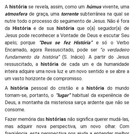
A
história
se revela, assim, como um
húmus
vivente, uma
atmosfera
de graça, uma
torrente
subterrânea na qual se
nutre todo o processo do seguimento de Jesus. Não é fora
da
História
e de sua
história
que o(a) seguidor(a) de
Jesus pode reconhecer a Vontade de Deus e escutar Seu
apelo; porque
“Deus se fez História”
e só o Verbo
Encarnado, agora Ressuscitado, pode ser
“o verdadeiro
fundamento da história”
(S. Inácio). A partir do Jesus
ressuscitado, a
história
de cada um e da humanidade
inteira adquire uma nova luz e um novo sentido e se abre a
um vasto horizonte de compromisso.
A
história
pessoal do cristão e a
história
do mundo
tornam-se, portanto, o
“lugar”
habitual da experiência de
Deus, a montanha da misteriosa sarça ardente que não se
consome.
Fazer memória das
histórias
não significa querer mudá-las,
mas adquirir nova perspectiva, um novo olhar. Com
freqüência, esta perspectiva nos ajuda a entender melhor