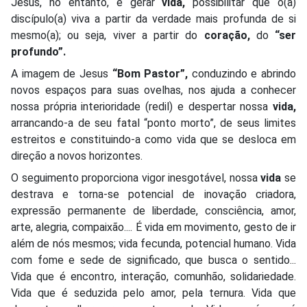
Jesus, no entanto, é gerar
vida,
possibilitar que o(a)
discípulo(a) viva a partir da verdade mais profunda de si
mesmo(a); ou seja, viver a partir do
coração,
do
“ser
profundo”.
A imagem de Jesus
“Bom Pastor”,
conduzindo e abrindo
novos espaços para suas ovelhas, nos ajuda a conhecer
nossa própria interioridade (redil) e despertar nossa
vida,
arrancando-a de seu fatal “ponto morto”, de seus limites
estreitos e constituindo-a como vida que se desloca em
direção a novos horizontes.
O seguimento proporciona vigor inesgotável, nossa
vida
se
destrava e torna-se potencial de inovação criadora,
expressão permanente de liberdade, consciência, amor,
arte, alegria, compaixão.... É vida em movimento, gesto de ir
além de nós mesmos; vida fecunda, potencial humano. Vida
com fome e sede de significado, que busca o sentido...
Vida que é encontro, interação, comunhão, solidariedade.
Vida que é seduzida pelo amor, pela ternura. Vida que