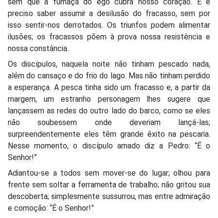
sem que a fumaça do ego cubra nosso coração. E é
preciso saber assumir a desilusão do fracasso, sem por
isso sentir-nos derrotados. Os triunfos podem alimentar
ilusões; os fracassos põem à prova nossa resistência e
nossa constância.
Os discípulos, naquela noite não tinham pescado nada,
além do cansaço e do frio do lago. Mas não tinham perdido
a esperança. A pesca tinha sido um fracasso e, a partir da
margem, um estranho personagem lhes sugere que
lançassem as redes do outro lado do barco, como se eles
não soubessem onde deveriam lançá-las;
surpreendentemente eles têm grande êxito na pescaria.
Nesse momento, o discípulo amado diz a Pedro: “É o
Senhor!”
Adiantou-se a todos sem mover-se do lugar; olhou para
frente sem soltar a ferramenta de trabalho; não gritou sua
descoberta; simplesmente sussurrou, mas entre admiração
e comoção: “É o Senhor!”