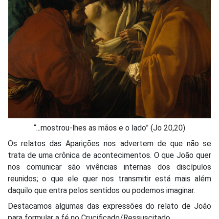
“...mostrou-lhes as mãos e o lado” (Jo 20,20)
Os relatos das Aparições nos advertem de que não se
trata de uma crônica de acontecimentos. O que João quer
nos comunicar são vivências internas dos discípulos
reunidos; o que ele quer nos transmitir está mais além
daquilo que entra pelos sentidos ou podemos imaginar.
Destacamos algumas das expressões do relato de João
para formular a fé no Crucificado/Ressuscitado.