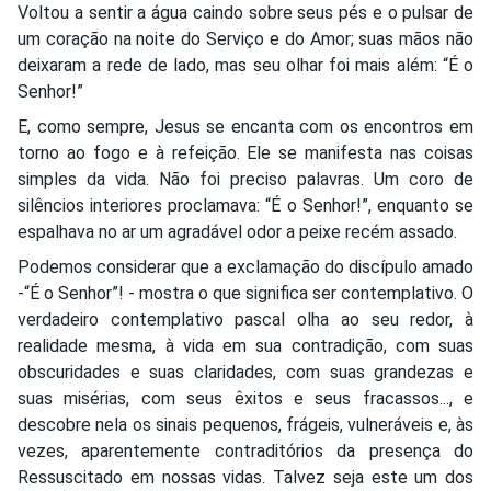
Voltou a sentir a água caindo sobre seus pés e o pulsar de
um coração na noite do Serviço e do Amor; suas mãos não
deixaram a rede de lado, mas seu olhar foi mais além: “É o
Senhor!”
E, como sempre, Jesus se encanta com os encontros em
torno ao fogo e à refeição. Ele se manifesta nas coisas
simples da vida. Não foi preciso palavras. Um coro de
silêncios interiores proclamava: “É o Senhor!”, enquanto se
espalhava no ar um agradável odor a peixe recém assado.
Podemos considerar que a exclamação do discípulo amado
-“É o Senhor”! - mostra o que significa ser contemplativo. O
verdadeiro contemplativo pascal olha ao seu redor, à
realidade mesma, à vida em sua contradição, com suas
obscuridades e suas claridades, com suas grandezas e
suas misérias, com seus êxitos e seus fracassos..., e
descobre nela os sinais pequenos, frágeis, vulneráveis e, às
vezes, aparentemente contraditórios da presença do
Ressuscitado em nossas vidas. Talvez seja este um dos