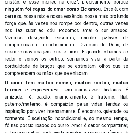
cristão, e esse morreu na cruz”; precisamente porque
ninguém foi capaz de amar como Ele amou.
Essa é, com
certeza, nossa raiz e nossa essência, nossa mais profunda
força que, às vezes nos rompe por dentro, outras vezes
nos faz subir ao céu. Podemos amar e ser amados.
Vivemos desejando encontro, carinho, palavra de
compreensão e reconhecimento. Dizemos de Deus, de
quem somos imagem, que é amor. E quando olhamos ao
redor e vemos os outros, sonhamos viver a partir da
cordialidade de braços que se estreitam, olhos que se
compreendem ou mãos que se enlaçam.
O amor tem muitos nomes, muitos rostos, muitas
formas e expressões
. Tem inumeráveis histórias. É
amizade, fé, paixão, enamoramento; é fraterno, filial,
paterno/materno; é compaixão pelas vidas feridas ou
inspiração por viver intensamente. É encontro, quietude ou
tormenta. É aceitação incondicional e, ao mesmo tempo,
fé nas possibilidades do outro. Amor é saber compartilhar;
e também saber pedir ajuda àqueles a quem confiamos. É