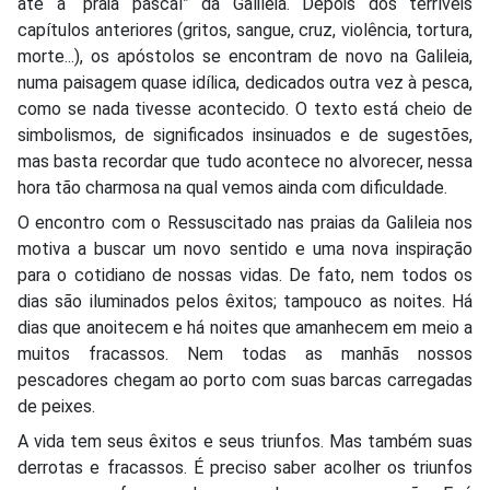
até à “praia pascal” da Galileia. Depois dos terríveis
capítulos anteriores (gritos, sangue, cruz, violência, tortura,
morte...), os apóstolos se encontram de novo na Galileia,
numa paisagem quase idílica, dedicados outra vez à pesca,
como se nada tivesse acontecido. O texto está cheio de
simbolismos, de significados insinuados e de sugestões,
mas basta recordar que tudo acontece no alvorecer, nessa
hora tão charmosa na qual vemos ainda com dificuldade.
O encontro com o Ressuscitado nas praias da Galileia nos
motiva a buscar um novo sentido e uma nova inspiração
para o cotidiano de nossas vidas. De fato, nem todos os
dias são iluminados pelos êxitos; tampouco as noites. Há
dias que anoitecem e há noites que amanhecem em meio a
muitos fracassos. Nem todas as manhãs nossos
pescadores chegam ao porto com suas barcas carregadas
de peixes.
A vida tem seus êxitos e seus triunfos. Mas também suas
derrotas e fracassos. É preciso saber acolher os triunfos