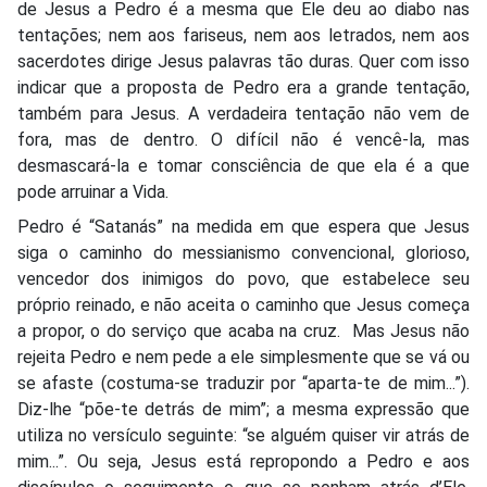
de Jesus a Pedro é a mesma que Ele deu ao diabo nas
tentações; nem aos fariseus, nem aos letrados, nem aos
sacerdotes dirige Jesus palavras tão duras. Quer com isso
indicar que a proposta de Pedro era a grande tentação,
também para Jesus. A verdadeira tentação não vem de
fora, mas de dentro. O difícil não é vencê-la, mas
desmascará-la e tomar consciência de que ela é a que
pode arruinar a Vida.
Pedro é “Satanás” na medida em que espera que Jesus
siga o caminho do messianismo convencional, glorioso,
vencedor dos inimigos do povo, que estabelece seu
próprio reinado, e não aceita o caminho que Jesus começa
a propor, o do serviço que acaba na cruz. Mas Jesus não
rejeita Pedro e nem pede a ele simplesmente que se vá ou
se afaste (costuma-se traduzir por “aparta-te de mim...”).
Diz-lhe “põe-te detrás de mim”; a mesma expressão que
utiliza no versículo seguinte: “se alguém quiser vir atrás de
mim...”. Ou seja, Jesus está repropondo a Pedro e aos