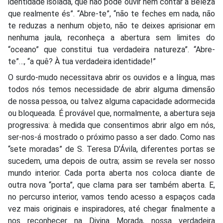
identidade isolada, que não pode ouvir nem contar a Beleza
que realmente és”. “Abre-te”, “não te feches em nada, não
te reduzas a nenhum objeto, não te deixes aprisionar em
nenhuma jaula, reconheça a abertura sem limites do
“oceano” que constitui tua verdadeira natureza”. “Abre-
te”…, “a quê? À tua verdadeira identidade!”
O surdo-mudo necessitava abrir os ouvidos e a língua, mas
todos nós temos necessidade de abrir alguma dimensão
de nossa pessoa, ou talvez alguma capacidade adormecida
ou bloqueada. É provável que, normalmente, a abertura seja
progressiva: à medida que consentimos abrir algo em nós,
ser-nos-á mostrado o próximo passo a ser dado. Como nas
“sete moradas” de S. Teresa D’Ávila, diferentes portas se
sucedem, uma depois de outra; assim se revela ser nosso
mundo interior. Cada porta aberta nos coloca diante de
outra nova “porta”, que clama para ser também aberta. E,
no percurso interior, vamos tendo acesso a espaços cada
vez mais originais e inspiradores, até chegar finalmente a
nos reconhecer na Divina Morada, nossa verdadeira