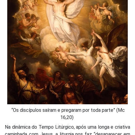
“Os discípulos saíram e pregaram por toda parte” (Mc
16,20)
Na dinâmica do Tempo Litúrgico, após uma longa e criativa
caminhada com Jesus, a liturgia nos faz “desaparecer em