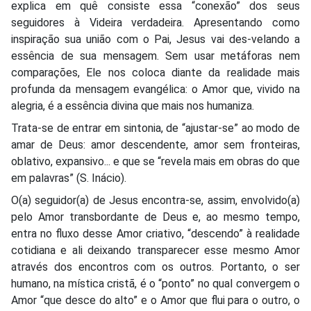
explica em quê consiste essa “conexão” dos seus
seguidores à Videira verdadeira. Apresentando como
inspiração sua união com o Pai, Jesus vai des-velando a
essência de sua mensagem. Sem usar metáforas nem
comparações, Ele nos coloca diante da realidade mais
profunda da mensagem evangélica: o Amor que, vivido na
alegria, é a essência divina que mais nos humaniza.
Trata-se de entrar em sintonia, de “ajustar-se” ao modo de
amar de Deus: amor descendente, amor sem fronteiras,
oblativo, expansivo... e que se “revela mais em obras do que
em palavras” (S. Inácio).
O(a) seguidor(a) de Jesus encontra-se, assim, envolvido(a)
pelo Amor transbordante de Deus e, ao mesmo tempo,
entra no fluxo desse Amor criativo, “descendo” à realidade
cotidiana e ali deixando transparecer esse mesmo Amor
através dos encontros com os outros. Portanto, o ser
humano, na mística cristã, é o “ponto” no qual convergem o
Amor “que desce do alto” e o Amor que flui para o outro, o