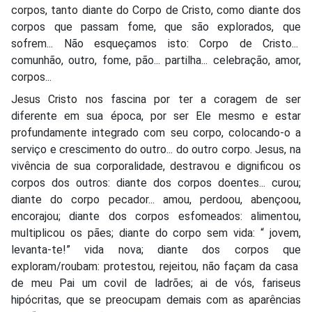
corpos, tanto diante do Corpo de Cristo, como diante dos
corpos que passam fome, que são explorados, que
sofrem... Não esqueçamos isto: Corpo de Cristo...
comunhão, outro, fome, pão... partilha... celebração, amor,
corpos...
Jesus Cristo nos fascina por ter a coragem de ser
diferente em sua época, por ser Ele mesmo e estar
profundamente integrado com seu corpo, colocando-o a
serviço e crescimento do outro... do outro corpo. Jesus, na
vivência de sua corporalidade, destravou e dignificou os
corpos dos outros: diante dos corpos doentes... curou;
diante do corpo pecador... amou, perdoou, abençoou,
encorajou; diante dos corpos esfomeados: alimentou,
multiplicou os pães; diante do corpo sem vida: “ jovem,
levanta-te!” vida nova; diante dos corpos que
exploram/roubam: protestou, rejeitou, não façam da casa
de meu Pai um covil de ladrões; ai de vós, fariseus
hipócritas, que se preocupam demais com as aparências