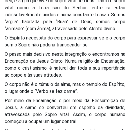
céu; é argila que vive do sopro vital de Deus. Tanto o sopro
vital como a terra são do Senhor; entre si estão
indissoluvelmente unidos e numa constante tensão. Somos
“argila” habitada pela “Ruah” de Deus; somos corpo
“animado” (com ânima), atravessado pelo Alento divino.
O Espírito necessita do corpo para expressar-se e o corpo
sem o Sopro não poderia transcender-se.
O passo mais decisivo nesta integração o encontramos na
Encarnação de Jesus Cristo. Numa religião da Encarnação,
como o cristianismo, é natural dar toda a sua importância
ao corpo e às suas atitudes.
O corpo não é o túmulo da alma, mas o templo do Espírito,
o lugar onde o “Verbo se fez carne”.
Por meio da Encarnação e por meio da Ressurreição de
Jesus, a carne se converteu em espelho da divindade,
atravessada pelo Sopro vital. Assim, o corpo humano
começou a ocupar um lugar central.