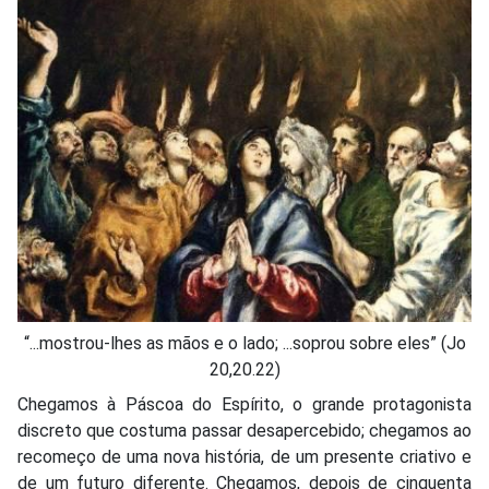
“...mostrou-lhes as mãos e o lado; ...soprou sobre eles” (Jo
20,20.22)
Chegamos à Páscoa do Espírito, o grande protagonista
discreto que costuma passar desapercebido; chegamos ao
recomeço de uma nova história, de um presente criativo e
de um futuro diferente. Chegamos, depois de cinquenta