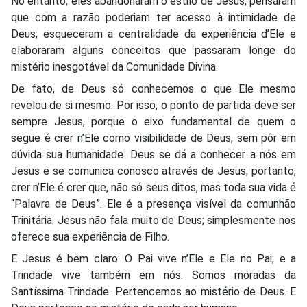
No entanto, eles abandonaram o estilo de Jesus, pensaram
que com a razão poderiam ter acesso à intimidade de
Deus; esqueceram a centralidade da experiência d’Ele e
elaboraram alguns conceitos que passaram longe do
mistério inesgotável da Comunidade Divina.
De fato, de Deus só conhecemos o que Ele mesmo
revelou de si mesmo. Por isso, o ponto de partida deve ser
sempre Jesus, porque o eixo fundamental de quem o
segue é crer n’Ele como visibilidade de Deus, sem pôr em
dúvida sua humanidade. Deus se dá a conhecer a nós em
Jesus e se comunica conosco através de Jesus; portanto,
crer n’Ele é crer que, não só seus ditos, mas toda sua vida é
“Palavra de Deus”. Ele é a presença visível da comunhão
Trinitária. Jesus não fala muito de Deus; simplesmente nos
oferece sua experiência de Filho.
E Jesus é bem claro: O Pai vive n’Ele e Ele no Pai; e a
Trindade vive também em nós. Somos moradas da
Santíssima Trindade. Pertencemos ao mistério de Deus. E