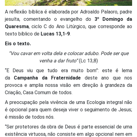
A reflexão bíblica é elaborada por Adroaldo Palaoro, padre
jesuíta, comentando o evangelho do
3º Domingo da
Quaresma
, ciclo C do Ano Litúrgico, que corresponde ao
texto bíblico de
Lucas 13,1-9
.
Eis o texto.
“Vou cavar em volta dela e colocar adubo. Pode ser que
venha a dar fruto”
(Lc 13,8)
“E Deus viu que tudo era muito bom”: este é lema
da
Campanha da Fraternidade
deste ano que nos
provoca e amplia nossa visão em direção à grandeza da
Criação, Casa Comum de todos.
A preocupação pela vivência de uma Ecologia integral não
é opcional para quem deseja viver o seguimento de Jesus;
é missão de todos nós.
“Ser protetores da obra de Deus é parte essencial de uma
existência virtuosa, não consiste em algo opcional nem em