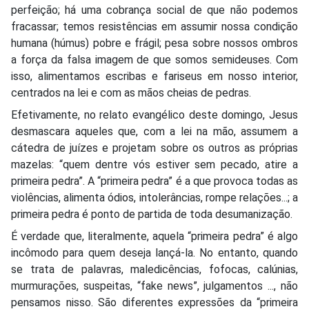
perfeição; há uma cobrança social de que não podemos
fracassar; temos resistências em assumir nossa condição
humana (húmus) pobre e frágil; pesa sobre nossos ombros
a força da falsa imagem de que somos semideuses. Com
isso, alimentamos escribas e fariseus em nosso interior,
centrados na lei e com as mãos cheias de pedras.
Efetivamente, no relato evangélico deste domingo, Jesus
desmascara aqueles que, com a lei na mão, assumem a
cátedra de juízes e projetam sobre os outros as próprias
mazelas: “quem dentre vós estiver sem pecado, atire a
primeira pedra”. A “primeira pedra” é a que provoca todas as
violências, alimenta ódios, intolerâncias, rompe relações...; a
primeira pedra é ponto de partida de toda desumanização.
É verdade que, literalmente, aquela “primeira pedra” é algo
incômodo para quem deseja lançá-la. No entanto, quando
se trata de palavras, maledicências, fofocas, calúnias,
murmurações, suspeitas, “fake news”, julgamentos ..., não
pensamos nisso. São diferentes expressões da “primeira