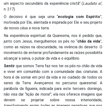
um aspecto secundário da experiência cristã” (
Laudato si’
,
n. 217).
O decisivo é que seja uma “
ecologia com Espírito
”,
motivada por Ele, alentada e inspirada por Ele e seu projeto
de novos céus e nova terra.
Na experiência espiritual da Quaresma, nos é pedido que,
junto com Jesus, mergulhemos os pés no “
chão da vida
”,
como as raízes na obscuridade, na vivência do deserto. O
movimento de enterrar profundamente as raízes possibilita
alcançar a seiva, o pulsar da vida e o equilíbrio.
Sentir
que somos Terra faz-nos ter os pés no chão da vida
e viver em comunhão com a comunidade das criaturas. A
hora é de somar em prol da vida e no cuidado de todos os
seres da Terra. Avançamos no percurso quaresmal. A
parábola da figueira, indicada para este terceiro domingo,
não visa dar “lição de moral”; ela nos oferece imagens que
devem se projetar sobre nossa interioridade,
transformando assim todas as imagens negativas que nos