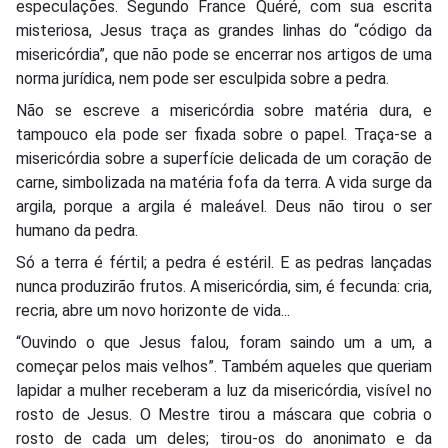
especulações. Segundo France Quéré, com sua escrita
misteriosa, Jesus traça as grandes linhas do “código da
misericórdia”, que não pode se encerrar nos artigos de uma
norma jurídica, nem pode ser esculpida sobre a pedra.
Não se escreve a misericórdia sobre matéria dura, e
tampouco ela pode ser fixada sobre o papel. Traça-se a
misericórdia sobre a superfície delicada de um coração de
carne, simbolizada na matéria fofa da terra. A vida surge da
argila, porque a argila é maleável. Deus não tirou o ser
humano da pedra.
Só a terra é fértil; a pedra é estéril. E as pedras lançadas
nunca produzirão frutos. A misericórdia, sim, é fecunda: cria,
recria, abre um novo horizonte de vida...
“Ouvindo o que Jesus falou, foram saindo um a um, a
começar pelos mais velhos”. Também aqueles que queriam
lapidar a mulher receberam a luz da misericórdia, visível no
rosto de Jesus. O Mestre tirou a máscara que cobria o
rosto de cada um deles; tirou-os do anonimato e da