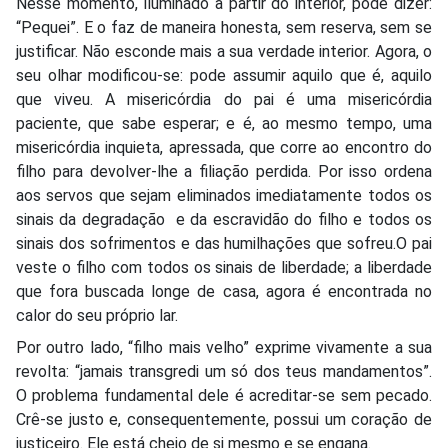
Nesse momento, iluminado a partir do interior, pode dizer:
“Pequei”. E o faz de maneira honesta, sem reserva, sem se
justificar. Não esconde mais a sua verdade interior. Agora, o
seu olhar modificou-se: pode assumir aquilo que é, aquilo
que viveu. A misericórdia do pai é uma misericórdia
paciente, que sabe esperar; e é, ao mesmo tempo, uma
misericórdia inquieta, apressada, que corre ao encontro do
filho para devolver-lhe a filiação perdida. Por isso ordena
aos servos que sejam eliminados imediatamente todos os
sinais da degradação
e da escravidão do filho e todos os
sinais dos sofrimentos e das humilhações que sofreu.O pai
veste o filho com todos os sinais de liberdade; a liberdade
que fora buscada longe de casa, agora é encontrada no
calor do seu próprio lar.
Por outro lado, “filho mais velho” exprime vivamente a sua
revolta: “jamais transgredi um só dos teus mandamentos”.
O problema fundamental dele é acreditar-se sem pecado.
Crê-se justo e, consequentemente, possui um coração de
justiceiro. Ele está cheio de si mesmo e se engana.