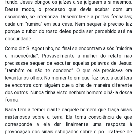
fundo, Jesus obrigou os juízes a se julgarem a si mesmos.
Deste modo, o processo que devia acabar com um
escândalo, se interioriza. Desenrola-se a portas fechadas;
cada um “rumina” em sua casa. Nem sequer é preciso luz
porque o rubor do rosto deles podia ser percebido até na
obscuridade.
Como diz S. Agostinho, no final se encontram a sós “miséria
e misericórdia”. Provavelmente a mulher do relato não
precisasse sequer de escutar aquelas palavras de Jesus:
“também eu não te condeno”. O que ela precisava era
levantar os olhos. No momento em que faz isso, a adúltera
se encontra com alguém que a olha de maneira diferente
dos outros. Nunca tinha visto nenhum homem olhá-la dessa
forma.
Nada tem a temer diante daquele homem que traça sinais
misteriosos sobre a terra. Ela toma consciência de que
corresponde a ela dar finalmente uma resposta à
provocação dos sinais esboçados sobre o pó. Trata-se de