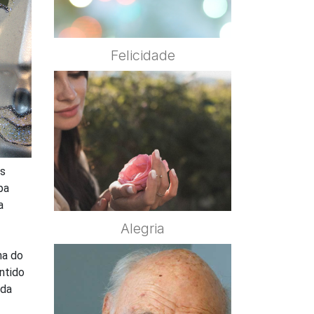
Felicidade
os
pa
a
Alegria
ha do
ntido
 da