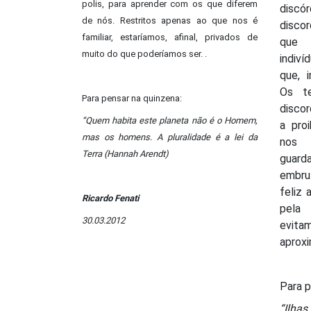
polis, para aprender com os que diferem
discór
de nós. Restritos apenas ao que nos é
disco
familiar, estaríamos, afinal, privados de
que 
muito do que poderíamos ser. .
indiví
que, 
Os te
Para pensar na quinzena:
disco
“Quem habita este planeta não é o Homem,
a pro
mas os homens. A pluralidade é a lei da
nos
Terra (Hannah Arendt)
gua
embru
feliz 
Ricardo Fenati
pela 
30.03.2012
evit
aproxi
Para p
“Ilha