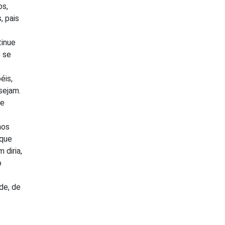
os,
, pais
tinue
s se
éis,
sejam.
de
nos
 que
 diria,
o
de, de