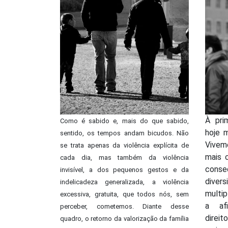
À prim
Como é sabido e, mais do que sabido,
hoje 
sentido, os tempos andam bicudos. Não
Vive
se trata apenas da violência explícita de
mais 
cada dia, mas também da violência
cons
invisível, a dos pequenos gestos e da
diver
indelicadeza generalizada, a violência
multip
excessiva, gratuita, que todos nós, sem
a af
perceber, cometemos. Diante desse
direit
quadro, o retorno da valorização da família