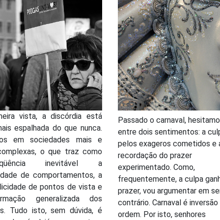
eira vista, a discórdia está
Passado o carnaval, hesitam
mais espalhada do que nunca.
entre dois sentimentos: a cul
mos em sociedades mais e
pelos exageros cometidos e 
complexas, o que traz como
recordação do prazer
eqüência inevitável a
experimentado. Como,
sidade de comportamentos, a
frequentemente, a culpa gan
licidade de pontos de vista e
prazer, vou argumentar em se
irmação generalizada dos
contrário. Carnaval é inversão
os. Tudo isto, sem dúvida, é
ordem. Por isto, senhores