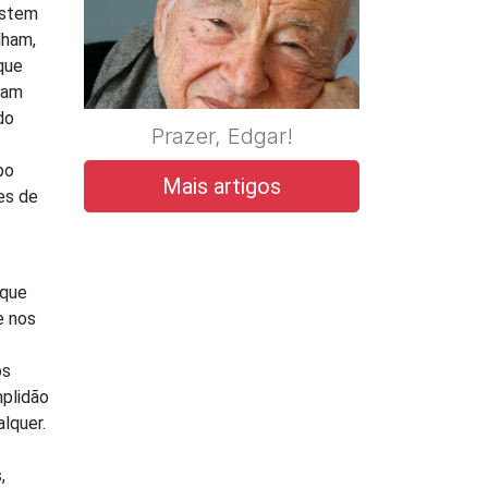
estem
lham,
que
lam
do
Prazer, Edgar!
po
Mais artigos
tes de
 que
e nos
os
mplidão
lquer.
,