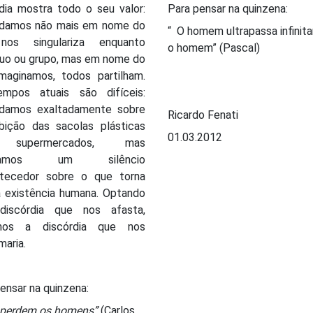
dia mostra todo o seu valor:
Para pensar na quinzena:
rdamos não mais em nome do
“ O homem ultrapassa infini
nos singulariza enquanto
o homem” (Pascal)
duo ou grupo, mas em nome do
imaginamos, todos partilham.
mpos atuais são difíceis:
rdamos exaltadamente sobre
Ricardo Fenati
ibição das sacolas plásticas
01.03.2012
 supermercados, mas
rdamos um silêncio
tecedor sobre o que torna
a existência humana. Optando
discórdia que nos afasta,
amos a discórdia que nos
maria.
ensar na quinzena:
s perdem os homens”
(Carlos