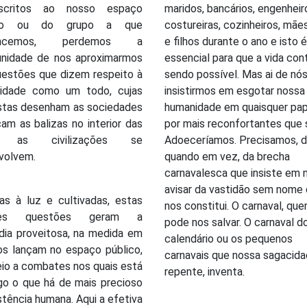
nscritos ao nosso espaço
maridos, bancários, engenheir
ado ou do grupo a que
costureiras, cozinheiros, mães
encemos, perdemos a
e filhos durante o ano e isto é
unidade de nos aproximarmos
essencial para que a vida con
uestões que dizem respeito à
sendo possível. Mas ai de nó
idade como um todo, cujas
insistirmos em esgotar nossa
stas desenham as sociedades
humanidade em quaisquer pap
cam as balizas no interior das
por mais reconfortantes que 
s as civilizações se
Adoeceríamos. Precisamos, 
volvem.
quando em vez, da brecha
carnavalesca que insiste em 
avisar da vastidão sem nome
as à luz e cultivadas, estas
nos constitui. O carnaval, quem
des questões geram a
pode nos salvar. O carnaval d
dia proveitosa, na medida em
calendário ou os pequenos
os lançam no espaço público,
carnavais que nossa sagacida
io a combates nos quais está
repente, inventa.
go o que há de mais precioso
stência humana. Aqui a efetiva