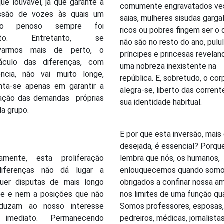
ue louvável, já que garante a
comumente engravatados v
ssão de vozes às quais um
saias, mulheres sisudas garga
ncio penoso sempre foi
ricos ou pobres fingem ser o 
sto. Entretanto, se
não são no resto do ano, pulu
rvarmos mais de perto, o
príncipes e princesas revelan
áculo das diferenças, com
uma nobreza inexistente na
ência, não vai muito longe,
república. E, sobretudo, o cor
nta-se apenas em garantir a
alegra-se, liberto das corren
fação das demandas próprias
sua identidade habitual.
a grupo.
E por que esta inversão, mais
desejada, é essencial? Porqu
samente, esta proliferação
lembra que nós, os humanos,
iferenças não dá lugar a
enlouquecemos quando som
quer disputas de mais longo
obrigados a confinar nossa a
ce e nem a posições que não
nos limites de uma função qua
duzam ao nosso interesse
Somos professores, esposas,
 imediato. Permanecendo
pedreiros, médicas, jornalistas