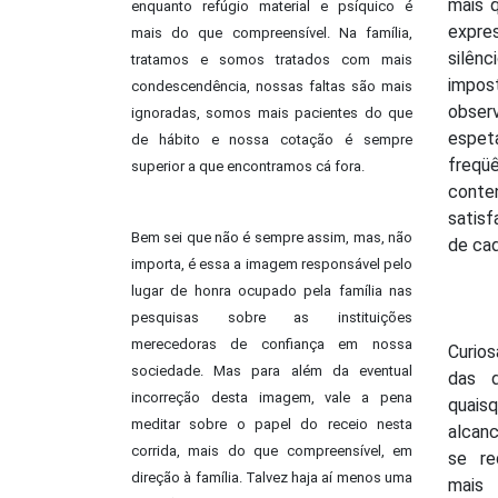
mais q
enquanto refúgio material e psíquico é
expre
mais do que compreensível. Na família,
silê
tratamos e somos tratados com mais
impo
condescendência, nossas faltas são mais
obse
ignoradas, somos mais pacientes do que
espet
de hábito e nossa cotação é sempre
freqü
superior a que encontramos cá fora.
conte
satis
Bem sei que não é sempre assim, mas, não
de cad
importa, é essa a imagem responsável pelo
lugar de honra ocupado pela família nas
pesquisas sobre as instituições
merecedoras de confiança em nossa
Curio
sociedade. Mas para além da eventual
das d
incorreção desta imagem, vale a pena
quais
meditar sobre o papel do receio nesta
alcan
corrida, mais do que compreensível, em
se re
direção à família. Talvez haja aí menos uma
mais