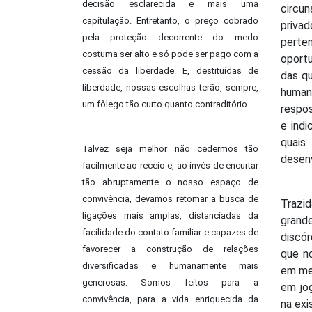
decisão esclarecida e mais uma
circu
capitulação. Entretanto, o preço cobrado
priv
pela proteção decorrente do medo
pert
costuma ser alto e só pode ser pago com a
oport
cessão da liberdade. E, destituídas de
das q
liberdade, nossas escolhas terão, sempre,
human
um fôlego tão curto quanto contraditório.
respo
e indi
quai
Talvez seja melhor não cedermos tão
desen
facilmente ao receio e, ao invés de encurtar
tão abruptamente o nosso espaço de
convivência, devamos retomar a busca de
Trazid
ligações mais amplas, distanciadas da
gran
facilidade do contato familiar e capazes de
discór
favorecer a construção de relações
que n
diversificadas e humanamente mais
em me
generosas. Somos feitos para a
em jo
convivência, para a vida enriquecida da
na exi