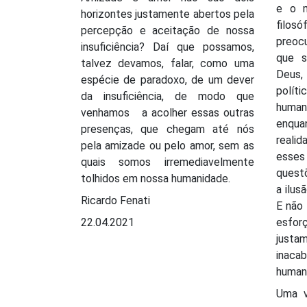
e o m
horizontes justamente abertos pela
filosó
percepção e aceitação de nossa
preoc
insuficiência? Daí que possamos,
que s
talvez devamos, falar, como uma
Deus
espécie de paradoxo, de um dever
políti
da insuficiência, de modo que
humana
venhamos a acolher essas outras
enqua
presenças, que chegam até nós
reali
pela amizade ou pelo amor, sem as
esse
quais somos irremediavelmente
quest
tolhidos em nossa humanidade.
a ilus
Ricardo Fenati
E não 
22.04.2021
esfo
just
inaca
humani
Uma v