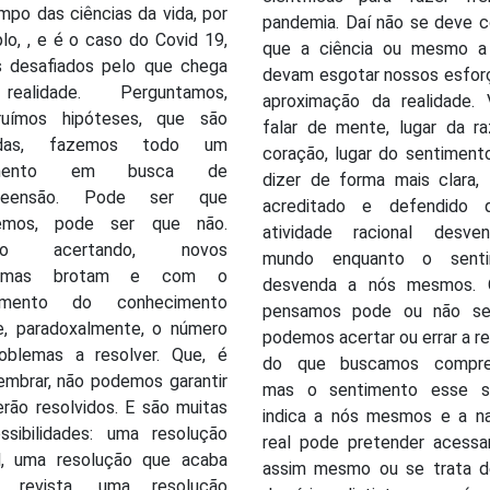
po das ciências da vida, por
pandemia. Daí não se deve c
o, , e é o caso do Covid 19,
que a ciência ou mesmo a
 desafiados pelo que chega
devam esgotar nossos esfor
ealidade. Perguntamos,
aproximação da realidade.
ruímos hipóteses, que são
falar de mente, lugar da ra
adas, fazemos todo um
coração, lugar do sentiment
imento em busca de
dizer de forma mais clara,
reensão. Pode ser que
acreditado e defendido 
temos, pode ser que não.
atividade racional desv
mo acertando, novos
mundo enquanto o senti
lemas brotam e com o
desvenda a nós mesmos. 
cimento do conhecimento
pensamos pode ou não ser
e, paradoxalmente, o número
podemos acertar ou errar a r
oblemas a resolver. Que, é
do que buscamos compree
embrar, não podemos garantir
mas o sentimento esse s
rão resolvidos. E são muitas
indica a nós mesmos e a n
ssibilidades: uma resolução
real pode pretender acessar
al, uma resolução que acaba
assim mesmo ou se trata d
o revista, uma resolução