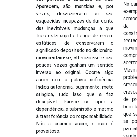
No cam
Aparecem, são mantidas e, por
exempl
vezes, desaparecem ou são
somos
esquecidas, incapazes de dar conta
da r
das inevitáveis mudanças a que
const
tudo está sujeito. Longe de serem
test
estáticas, de conservarem o
mov
significado depositado no dicionário,
comp
movimentam-se, alternam-se e não
acer
poucas vezes ganham um sentido
Mes
inverso ao original. Ocorre algo
prob
assim com a palavra suficiência.
cres
Indica autonomia, suprimento, meta
cresc
atingida, tudo isso que a faz
de pr
desejável. Parece se opor à
bom l
dependência, à submissão e mesmo
que se
à transferência de responsabilidade.
as po
Nós a usamos assim, e isso é
parci
proveitoso.
send