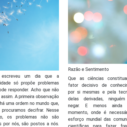
Razão e Sentimento
 escreveu um dia que a
Que as ciências constit
idade só propõe problemas
fator decisivo de conheci
ode responder. Acho que não
por si mesmas e pela tecn
assim. A primeira observação
delas derivadas, ningué
 há uma ordem no mundo que,
negar. E menos ainda 
, procuramos decifrar. Nesse
momento, onde é necessá
do, os problemas não são
esforço mundial das comun
s por nós, são postos a nós.
científicas para fazer fr