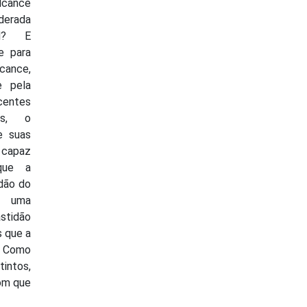
alcance
derada
el? E
e para
ance,
e pela
centes
dos, o
e suas
 capaz
que a
dão do
 uma
astidão
s que a
. Como
tintos,
bom que