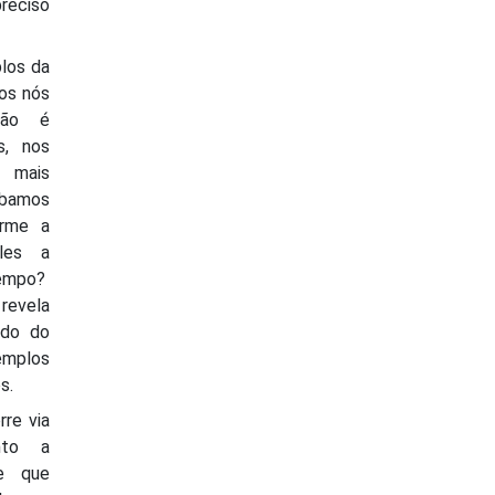
reciso
los da
dos nós
não é
s, nos
e mais
abamos
orme a
eles a
tempo?
revela
ndo do
emplos
s.
re via
nto a
e que