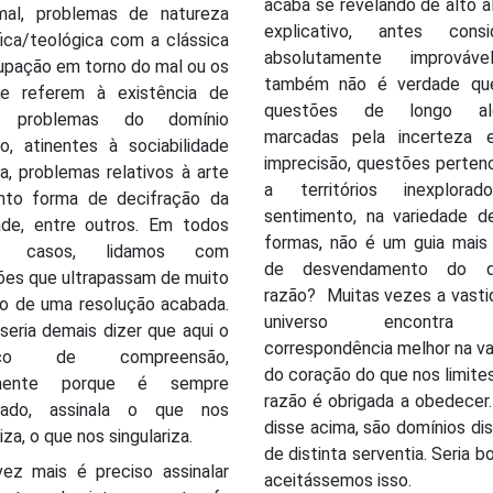
acaba se revelando de alto 
al, problemas de natureza
explicativo, antes consi
fica/teológica com a clássica
absolutamente improváv
upação em torno do mal ou os
também não é verdade qu
e referem à existência de
questões de longo alc
, problemas do domínio
marcadas pela incerteza 
co, atinentes à sociabilidade
imprecisão, questões perten
, problemas relativos à arte
a territórios inexplora
nto forma de decifração da
sentimento, na variedade d
dade, entre outros. Em todos
formas, não é um guia mais
s casos, lidamos com
de desvendamento do 
ões que ultrapassam de muito
razão? Muitas vezes a vasti
ão de uma resolução acabada.
universo encontra
seria demais dizer que aqui o
correspondência melhor na v
rço de compreensão,
do coração do que nos limite
amente porque é sempre
razão é obrigada a obedecer
bado, assinala o que nos
disse acima, são domínios dis
za, o que nos singulariza.
de distinta serventia. Seria 
ez mais é preciso assinalar
aceitássemos isso.