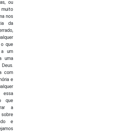
as, ou
 muito
uma nos
zia da
errado,
alquer
, o que
 a um
ha uma
 Deus.
da com
mória e
alquer
 essa
o que
rar a
o sobre
ido e
vejamos