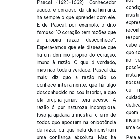
Pascal (1623-1662). Conhecedor
condiç
agudo, e corajoso, da alma humana,
insist
há sempre o que aprender com ele.
expres
É de Pascal, por exemplo, o dito
rec
famoso: “O coração tem razões que
respo
a própria razão desconhece”.
cabe 
Esperávamos que ele dissesse que
que s
há um domínio próprio do coração,
no s
imune à razão. O que é verdade,
possí
mas não toda a verdade. Pascal diz
instâ
mais: diz que a razão não se
nossa
conhece inteiramente, que há algo
ou i
desconhecido no seu interior, a que
cuid
ela própria jamais terá acesso. A
dedi
razão é por natureza incompleta.
quem 
Isso já ajudaria a mostrar o erro de
mesmo
todos que apostam na onipotência
uma c
da razão ou que nela demonstram
uma confiança absoluta. Mas há
Para a