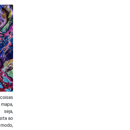
oisas
m mapa,
seja,
sita ao
odo,