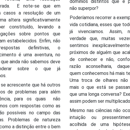
domínios distintos que é p
perada. E note-se que em
não superpor?
s casos a resolução de um
Poderíamos recorrer a exemp
ma altera significativamente
vida cotidiana, esses que to
er constituído, levando a
já vivenciamos. Assim, 
tigações sobre pontos que
verdade que, muitas veze
am estabelecidos. Enfim, não
sentimos inexplicavelment
espostas definitivas, o
próximos de alguém que ac
cimento é uma aventura, no
de conhecer e não, conf
o que ainda não sabemos deve
razão aconselharia, daqu
onderar sobre o que já
quem conhecemos há mais 
os.
Uma troca de olhares não 
 se acrescente que há outros
mais o que está se passa
ios de problemas para além
que uma longa conversa? Ex
ência, para os quais não
assim podem ser multiplicado
mos com respostas como as
Mesmo nas ciências não ocor
ão possíveis no campo das
intuição ou pressentime
ias. Problemas de natureza
acolhida de uma hipótes
 como a distinção entre o bem