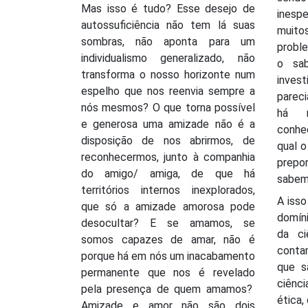
Mas isso é tudo? Esse desejo de
ines
autossuficiência não tem lá suas
muito
sombras, não aponta para um
proble
individualismo generalizado, não
o sab
transforma o nosso horizonte num
inves
espelho que nos reenvia sempre a
pareci
nós mesmos? O que torna possível
há r
e generosa uma amizade não é a
conhe
disposição de nos abrirmos, de
qual 
reconhecermos, junto à companhia
prep
do amigo/ amiga, de que há
sabem
territórios internos inexplorados,
A isso
que só a amizade amorosa pode
domín
desocultar? E se amamos, se
da ci
somos capazes de amar, não é
conta
porque há em nós um inacabamento
que s
permanente que nos é revelado
ciênc
pela presença de quem amamos?
ética,
Amizade e amor não são dois