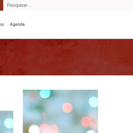
os
Agenda