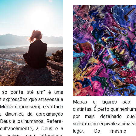
s só conta até um” é uma
s expressões que atravessa a
Mapas e lugares são c
 Média, época sempre voltada
distintas. É certo que nenhu
a dinâmica da aproximação
por mais detalhado que 
 Deus e os humanos. Refere-
substitui ou equivale a uma vi
imultaneamente, a Deus e a
lugar. Do mesmo m
e indica uma alteridade,