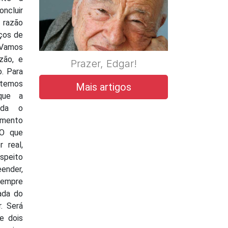
oncluir
 razão
ços de
 Vamos
zão, e
Prazer, Edgar!
o. Para
 temos
Mais artigos
que a
enda o
mento
O que
 real,
espeito
nder,
empre
ada do
. Será
e dois