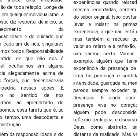
experiências quando relatad
ão de toda relação. Longe de
mesmo recordadas, perdem
ir em qualquer individualismo, a
do sabor original. Isso cost
são diz respeito, de início, ao
levar a insistir na prima
onhecimento da
experiência, o que não está 
nsabilidade e do cuidado que
mas também a recusar qu
a cada um de nós, singulares
valor ao relato e à reflexão
omos todos. Responsabilidade
não parece certo. Vamos
entido de que não nos é
exemplo: alguém que ten
vel ocultar-nos em alguma
experiência da presença de
ncia alegadamente acima de
Uma tal presença é senti
s forças, que desencadearia
intensidade, guardada na me
mpediria nossas ações. E
parece sempre exceder qu
ado no sentido de nos
descrição. É ainda com
carmos ao aprendizado de
presença viva no coraçã
somos, essa tarefa que é, ao
alguém pode desconside
 tempo, uma descoberta e
reflexão teológica, o discurs
onstrução.
Deus, como abstrato, ár
lém da responsabilidade e do
distante da realidade. Mas 