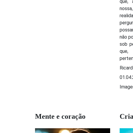
que, 
nossa
reali
perg
possa
não po
sob p
que,
perte
Ricard
01.04
Image
Mente e coração
Cria