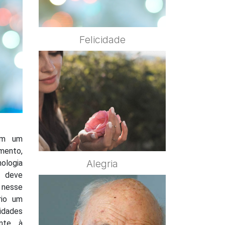
Felicidade
uam um
mento,
Alegria
ologia
m deve
nesse
rio um
idades
ente à