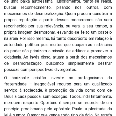
de uma baixa autoestima. Ilusoriamente, tenta-se reagir,
buscar reconhecimento, pisando nos outros, com
mecanismos de desmoralização. Quem procura construir a
própria reputação a partir desses mecanismos não será
reconhecido por sua relevância, ou verá, a seu tempo, a
própria imagem desmoronar, esvaindo-se feito um castelo
na areia. Por isso mesmo, há tanto descrédito em relação à
autoridade política, pois muitos que ocupam as instâncias
do poder não priorizam a missão de edificar e promover a
cidadania. Ao invés disso, atuam a partir dos mecanismos
de desmoralização, buscando simplesmente destruir
pessoas com perspectivas divergentes.
O horizonte cristão investe no protagonismo da
fraternidade – inegociável recurso para um qualificado
serviço à sociedade, à promoção da vida como dom de
Deus a cada pessoa, sem exceção. Todos, indistintamente,
merecem respeito. Oportuno é sempre se recordar de um
princípio proclamado pelo apóstolo Paulo: a plenitude da
lei é o amor. O amor que vence todo tipo de ódio. Na tarefa