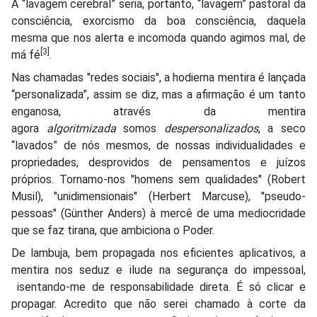
A “lavagem cerebral” seria, portanto, “lavagem” pastoral da
consciência, exorcismo da boa consciência, daquela
mesma que nos alerta e incomoda quando agimos mal, de
[3]
má fé
.
Nas chamadas "redes sociais", a hodierna mentira é lançada
“personalizada”, assim se diz, mas a afirmação é um tanto
enganosa, através da mentira
agora
algoritmizada
somos
despersonalizados
, a seco
“lavados” de nós mesmos, de nossas individualidades e
propriedades, desprovidos de pensamentos e juízos
próprios. Tornamo-nos "homens sem qualidades" (Robert
Musil), "unidimensionais" (Herbert Marcuse), "pseudo-
pessoas" (Günther Anders) à mercê de uma mediocridade
que se faz tirana, que ambiciona o Poder.
De lambuja, bem propagada nos eficientes aplicativos, a
mentira nos seduz e ilude na segurança do impessoal,
isentando-me de responsabilidade direta. É só clicar e
propagar. Acredito que não serei chamado à corte da