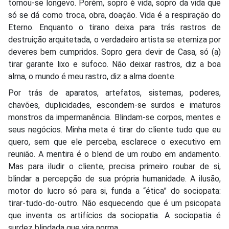
tornou-se longevo. Porém, sopro é vida, sopro da vida que
só se dá como troca, obra, doação. Vida é a respiração do
Eterno. Enquanto o tirano deixa para trás rastros de
destruição arquitetada, o verdadeiro artista se eterniza por
deveres bem cumpridos. Sopro gera devir de Casa, só (a)
tirar garante lixo e sufoco. Não deixar rastros, diz a boa
alma, o mundo é meu rastro, diz a alma doente.
Por trás de aparatos, artefatos, sistemas, poderes,
chavões, duplicidades, escondem-se surdos e imaturos
monstros da impermanência. Blindam-se corpos, mentes e
seus negócios. Minha meta é tirar do cliente tudo que eu
quero, sem que ele perceba, esclarece o executivo em
reunião. A mentira é o blend de um roubo em andamento.
Mas para iludir o cliente, precisa primeiro roubar de si,
blindar a percepção de sua própria humanidade. A ilusão,
motor do lucro só para si, funda a “ética” do sociopata:
tirar-tudo-do-outro. Não esquecendo que é um psicopata
que inventa os artifícios da sociopatia. A sociopatia é
surdez blindada que vira norma.