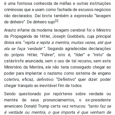
é uma formosa conhecida de máfias e outras instituições
criminosas que a usam como fachada de escusos negócios
não declarados. Daí brota também a expressão “lavagem
[2]
de dinheiro”. De dinheiro sujo
.
Arauto infame da moderna lavagem cerebral foi o Ministro
da Propaganda de Hitler, Joseph Goebbels, cuja principal
divisa era: “
repita e repita a mentira, muitas vezes, até que
ela se faça ‘verdade’
“. Segundo agradecidas declarações
do próprio Hitler, "Führer", isto é, "líder" e “mito” da
catástrofe anunciada, sem o uso de tal recurso, sem este
Ministério da Mentira, ele não teria conseguido chegar ao
poder para implantar o nazismo como sistema de engano
coletivo, eficaz,
definitivo
. “Definitivo” quer dizer: poder
chegar tranquilo ao inevitável Fim de todos.
Sendo questionado por repórteres sobre verdade ou
mentira de seus pronunciamentos, o ex-presidente
americano Donald Trump certa vez retrucou:
“tanto faz se
é verdade ou mentira, o que importa é que venham de