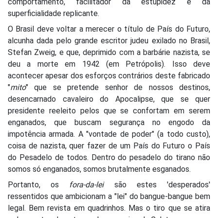
comportamento, facilitador da estupidez e da
superficialidade replicante.
O Brasil deve voltar a merecer o título de País do Futuro,
alcunha dada pelo grande escritor judeu exilado no Brasil,
Stefan Zweig, e que, deprimido com a barbárie nazista, se
deu a morte em 1942 (em Petrópolis). Isso deve
acontecer apesar dos esforços contrários deste fabricado
"
mito
" que se pretende senhor de nossos destinos,
desencarnado cavaleiro do Apocalipse, que se quer
presidente reeleito pelos que se confortam em serem
enganados, que buscam segurança no engodo da
impotência armada. A "vontade de poder" (a todo custo),
coisa de nazista, quer fazer de um País do Futuro o País
do Pesadelo de todos. Dentro do pesadelo do tirano não
somos só enganados, somos brutalmente esganados.
Portanto, os
fora-da-lei
são estes 'desperados'
ressentidos que ambicionam a "lei" do bangue-bangue bem
legal. Bem revista em quadrinhos. Mas o tiro que se atira