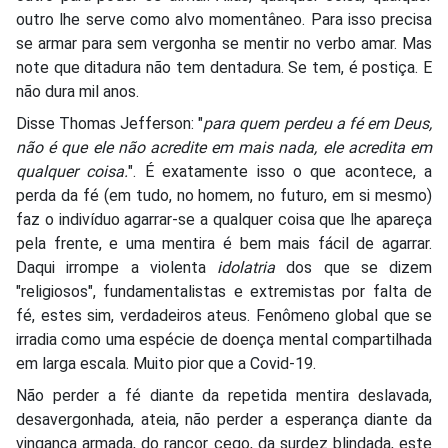
outro lhe serve como alvo momentâneo. Para isso precisa
se armar para sem vergonha se mentir no verbo amar. Mas
note que ditadura não tem dentadura. Se tem, é postiça. E
não dura mil anos.
Disse Thomas Jefferson: "
para quem perdeu a fé em Deus,
não é que ele não acredite em mais nada, ele acredita em
qualquer coisa.
". É exatamente isso o que acontece, a
perda da fé (em tudo, no homem, no futuro, em si mesmo)
faz o indivíduo agarrar-se a qualquer coisa que lhe apareça
pela frente, e uma mentira é bem mais fácil de agarrar.
Daqui irrompe a violenta
idolatria
dos que se dizem
"religiosos", fundamentalistas e extremistas por falta de
fé, estes sim, verdadeiros ateus. Fenômeno global que se
irradia como uma espécie de doença mental compartilhada
em larga escala. Muito pior que a Covid-19.
Não perder a fé diante da repetida mentira deslavada,
desavergonhada, ateia, não perder a esperança diante da
vingança armada, do rancor cego, da surdez blindada, este