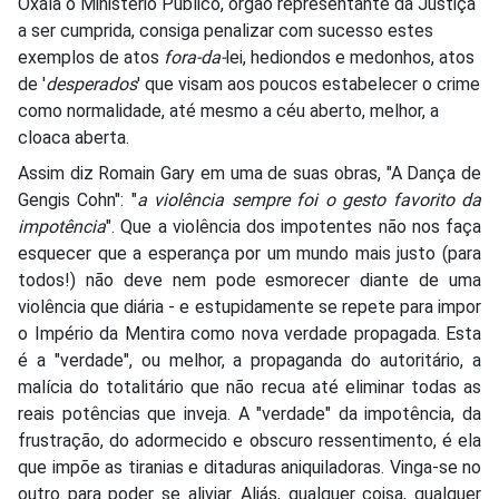
Oxalá o Ministério Público, órgão representante da Justiça
a ser cumprida, consiga penalizar com sucesso estes
exemplos de atos
fora-da-
lei, hediondos e medonhos, atos
de '
desperados
' que visam aos poucos estabelecer o crime
como normalidade, até mesmo a céu aberto, melhor, a
cloaca aberta.
Assim diz Romain Gary em uma de suas obras, "A Dança de
Gengis Cohn": "
a violência sempre foi o gesto favorito da
impotência
". Que a violência dos impotentes não nos faça
esquecer que a esperança por um mundo mais justo (para
todos!) não deve nem pode esmorecer diante de uma
violência que diária - e estupidamente se repete para impor
o Império da Mentira como nova verdade propagada. Esta
é a "verdade", ou melhor, a propaganda do autoritário, a
malícia do totalitário que não recua até eliminar todas as
reais potências que inveja. A "verdade" da impotência, da
frustração, do adormecido e obscuro ressentimento, é ela
que impõe as tiranias e ditaduras aniquiladoras. Vinga-se no
outro para poder se aliviar. Aliás, qualquer coisa, qualquer