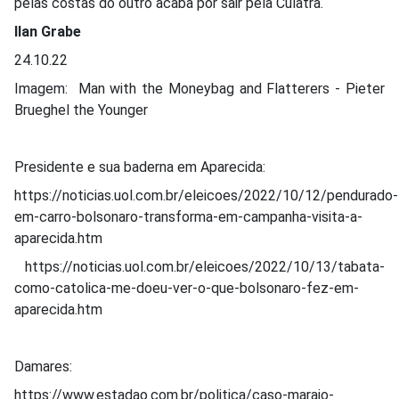
pelas costas do outro acaba por sair pela Culatra.
Ilan Grabe
24.10.22
Imagem: Man with the Moneybag and Flatterers - Pieter
Brueghel the Younger
Presidente e sua baderna em Aparecida:
https://noticias.uol.com.br/eleicoes/2022/10/12/pendurado-
em-carro-bolsonaro-transforma-em-campanha-visita-a-
aparecida.htm
https://noticias.uol.com.br/eleicoes/2022/10/13/tabata-
como-catolica-me-doeu-ver-o-que-bolsonaro-fez-em-
aparecida.htm
Damares:
https://www.estadao.com.br/politica/caso-marajo-