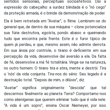
sentidos sensoriais, perceptuais socioafetivos. Daí a
expressão do cabeçalho: a surdez blindada é o “nó cego”
da proteção armada, é o brinde da demonstração de poder.
Ela é bem retratada em “Avatar”, o filme. Lembrem-se do
general que, de dentro de sua máquina – clone potencializa
sua fúria destrutiva, egoísta, pondo abaixo e queimando
tudo que encontra pela frente. Este é o furor típico de
quem já perdeu, e que, mesmo assim, não admite derrota.
Em sua ânsia por controle, o tirano é deficiente em sua
percepção da vida, desenvolve daí aversão a ela. Da falta
de fé, desenvolve a má fé totalitária. Vinga-se na natureza,
no outro homem. O tirano tira e atira, mente e destrói. Tira
o ‘nós’ da vida conjunta. Tira-nos do sério. Seu legado é a
destruição total. “Depois de mim, o dilúvio”, diz.
“Avatar” significa originalmente “descida”: que tal
descermos finalmente ao planeta Terra? Comportamo-nos
como alienígenas que querem eliminar tudo que é vida nele.
“A vida é um sopro”, ensina Oscar Niemeyer, por isso