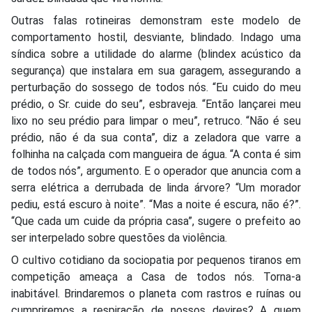
Outras falas rotineiras demonstram este modelo de
comportamento hostil, desviante, blindado. Indago uma
síndica sobre a utilidade do alarme (blindex acústico da
segurança) que instalara em sua garagem, assegurando a
perturbação do sossego de todos nós. “Eu cuido do meu
prédio, o Sr. cuide do seu”, esbraveja. “Então lançarei meu
lixo no seu prédio para limpar o meu”, retruco. “Não é seu
prédio, não é da sua conta”, diz a zeladora que varre a
folhinha na calçada com mangueira de água. “A conta é sim
de todos nós”, argumento. E o operador que anuncia com a
serra elétrica a derrubada de linda árvore? “Um morador
pediu, está escuro à noite”. “Mas a noite é escura, não é?”.
“Que cada um cuide da própria casa”, sugere o prefeito ao
ser interpelado sobre questões da violência.
O cultivo cotidiano da sociopatia por pequenos tiranos em
competição ameaça a Casa de todos nós. Torna-a
inabitável. Brindaremos o planeta com rastros e ruínas ou
cumpriremos a respiração de nossos devires? A quem