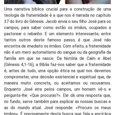
Uma narrativa bíblica crucial para a construção de uma
teologia da fraternidade é a que nos é narrada no capítulo
37 do livro do Génesis. Jacob envia o seu filho José para os
campos, para saber como estão os irmãos, ocupados a
pastorear o rebanho. E um elemento interessante, entre
tantos outros deste famoso passo, é que José não
encontra de imediato os irmãos. Com efeito, a fraternidade
não é um mero automatismo do sangue ou da geografia da
família em que se nasce. Da história de Caim e Abel
(Génesis 4,1-16), a Bíblia faz-nos saber que a fraternidade
é, antes de tudo, uma opção ética na qual nos devemos
comprometer, uma decisão existencial e espiritual que, de
maneira muito concreta, ou aceitamos ou recusamos.
Enquanto José erra pelos campos, um homem vê-o e
pergunta-lhe: «Que procuras?». Ele dá uma resposta que,
no fundo, serve também para explicar as nossas buscas e
as do mundo atual. José responde: «Procuro os meus
irmãos». É precisamente desta busca que fala a encíclica