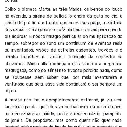
contar.
Colho o planeta Marte, as três Marias, os berros do louco
na avenida, a sirene de polícia, o choro da gata no cio, a
janela do prédio em frente que nunca se apaga, a cantoria
dos sabiás. Deixo sobre o sofá minhas notícias para quando
ela acordar. É nosso milagre particular de multiplicação do
tempo, sobrepor ao sono um continuum de eventos reais
ou inventados, visões de estrelas cadentes, trovões e o
sininho frenético na varanda, triângulo da orquestra na
chuvarada. Minha filha começa o dia atando-o à pregressa
madrugada, como se afinal não tivesse perdido nada, como
se soubesse sem saber que, por mais aventureira e
venturosa que seja, essa vida continuará a ser sempre um
sopro.
A morte não lhe é completamente estranha, já viu uma
lagartixa graúda, que morava no banheiro da casa da avó,
um dia reaparecer miúda, inerte e ressequida no parapeito
da janela. De propósito, mas como quem não quer nada,