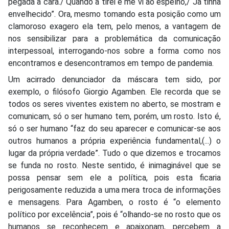
pegada à cara./ Quando a tirei e me vi ao espelho,/ Já tinha
envelhecido”. Ora, mesmo tomando esta posição como um
clamoroso exagero ela tem, pelo menos, a vantagem de
nos sensibilizar para a problemática da comunicação
interpessoal, interrogando-nos sobre a forma como nos
encontramos e desencontramos em tempo de pandemia.
Um acirrado denunciador da máscara tem sido, por
exemplo, o filósofo Giorgio Agamben. Ele recorda que se
todos os seres viventes existem no aberto, se mostram e
comunicam, só o ser humano tem, porém, um rosto. Isto é,
só o ser humano “faz do seu aparecer e comunicar-se aos
outros humanos a própria experiência fundamental,(...) o
lugar da própria verdade”. Tudo o que dizemos e trocamos
se funda no rosto. Neste sentido, é inimaginável que se
possa pensar sem ele a política, pois esta ficaria
perigosamente reduzida a uma mera troca de informações
e mensagens. Para Agamben, o rosto é “o elemento
político por excelência”, pois é “olhando-se no rosto que os
humanos se reconhecem e apaixonam, percebem a