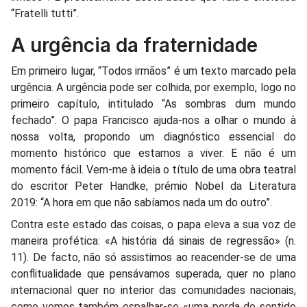
“Fratelli tutti”.
A urgência da fraternidade
Em primeiro lugar, “Todos irmãos” é um texto marcado pela
urgência. A urgência pode ser colhida, por exemplo, logo no
primeiro capítulo, intitulado “As sombras dum mundo
fechado”. O papa Francisco ajuda-nos a olhar o mundo à
nossa volta, propondo um diagnóstico essencial do
momento histórico que estamos a viver. E não é um
momento fácil. Vem-me à ideia o título de uma obra teatral
do escritor Peter Handke, prémio Nobel da Literatura
2019: “A hora em que não sabíamos nada um do outro”.
Contra este estado das coisas, o papa eleva a sua voz de
maneira profética: «A história dá sinais de regressão» (n.
11). De facto, não só assistimos ao reacender-se de uma
conflitualidade que pensávamos superada, quer no plano
internacional quer no interior das comunidades nacionais,
como vemos também espalhar-se «uma perda do sentido