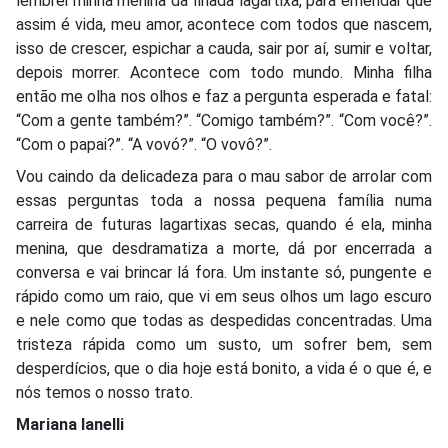
lembrei minha menina da finada lagartixa, para emendar que
assim é vida, meu amor, acontece com todos que nascem,
isso de crescer, espichar a cauda, sair por aí, sumir e voltar,
depois morrer. Acontece com todo mundo. Minha filha
então me olha nos olhos e faz a pergunta esperada e fatal:
“Com a gente também?”. “Comigo também?”. “Com você?”.
“Com o papai?”. “A vovó?”. “O vovô?”.
Vou caindo da delicadeza para o mau sabor de arrolar com
essas perguntas toda a nossa pequena família numa
carreira de futuras lagartixas secas, quando é ela, minha
menina, que desdramatiza a morte, dá por encerrada a
conversa e vai brincar lá fora. Um instante só, pungente e
rápido como um raio, que vi em seus olhos um lago escuro
e nele como que todas as despedidas concentradas. Uma
tristeza rápida como um susto, um sofrer bem, sem
desperdícios, que o dia hoje está bonito, a vida é o que é, e
nós temos o nosso trato.
Mariana Ianelli