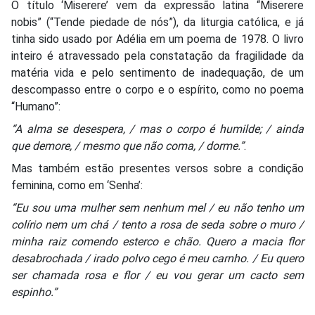
O título ‘Miserere’ vem da expressão latina “Miserere
nobis” (“Tende piedade de nós”), da liturgia católica, e já
tinha sido usado por Adélia em um poema de 1978. O livro
inteiro é atravessado pela constatação da fragilidade da
matéria vida e pelo sentimento de inadequação, de um
descompasso entre o corpo e o espírito, como no poema
“Humano”:
“A alma se desespera, / mas o corpo é humilde; / ainda
que demore, / mesmo que não coma, / dorme.”
.
Mas também estão presentes versos sobre a condição
feminina, como em ‘Senha’:
“Eu sou uma mulher sem nenhum mel / eu não tenho um
colírio nem um chá / tento a rosa de seda sobre o muro /
minha raiz comendo esterco e chão. Quero a macia flor
desabrochada / irado polvo cego é meu carnho. / Eu quero
ser chamada rosa e flor / eu vou gerar um cacto sem
espinho.”