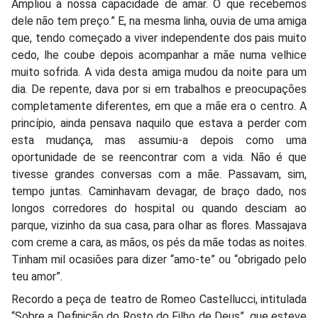
Ampliou a nossa capacidade de amar. O que recebemos
dele não tem preço.” E, na mesma linha, ouvia de uma amiga
que, tendo começado a viver independente dos pais muito
cedo, lhe coube depois acompanhar a mãe numa velhice
muito sofrida. A vida desta amiga mudou da noite para um
dia. De repente, dava por si em trabalhos e preocupações
completamente diferentes, em que a mãe era o centro. A
princípio, ainda pensava naquilo que estava a perder com
esta mudança, mas assumiu-a depois como uma
oportunidade de se reencontrar com a vida. Não é que
tivesse grandes conversas com a mãe. Passavam, sim,
tempo juntas. Caminhavam devagar, de braço dado, nos
longos corredores do hospital ou quando desciam ao
parque, vizinho da sua casa, para olhar as flores. Massajava
com creme a cara, as mãos, os pés da mãe todas as noites.
Tinham mil ocasiões para dizer “amo-te” ou “obrigado pelo
teu amor”.
Recordo a peça de teatro de Romeo Castellucci, intitulada
“Sobre a Definição do Rosto do Filho de Deus”, que esteve