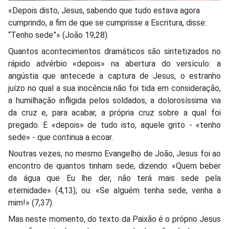
«Depois disto, Jesus, sabendo que tudo estava agora
cumprindo, a fim de que se cumprisse a Escritura, disse:
“Tenho sede”» (João 19,28).
Quantos acontecimentos dramáticos são sintetizados no
rápido advérbio «depois» na abertura do versículo: a
angústia que antecede a captura de Jesus, o estranho
juízo no qual a sua inocência não foi tida em consideração,
a humilhação infligida pelos soldados, a dolorosíssima via
da cruz e, para acabar, a própria cruz sobre a qual foi
pregado. E «depois» de tudo isto, aquele grito - «tenho
sede» - que continua a ecoar.
Noutras vezes, no mesmo Evangelho de João, Jesus foi ao
encontro de quantos tinham sede, dizendo: «Quem beber
da água que Eu lhe der, não terá mais sede pela
eternidade» (4,13); ou: «Se alguém tenha sede, venha a
mim!» (7,37).
Mas neste momento, do texto da Paixão é o próprio Jesus