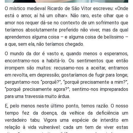
O místico medieval Ricardo de São Vítor escreveu: «Onde
está o amor, aí há um olhar». Não raro, este olhar que o
amor nos requer dá-se no contexto de um sofrimento que
teríamos absolutamente preferido não viver, mas da qual
aprendemos alguma coisa – e alguma coisa de belíssimo –
a que, sem ela, não teríamos chegado.
O mundo da dor é vasto e, quando menos o esperamos,
encontramo-nos a habitá-lo. Os sentimentos que então
irrompem são muitos: recusamo-nos a aceitar, entramos
em revolta, em depressão; gostaríamos de fugir para longe;
perguntamo-nos “porquê?”, “porquê precisamente a mim?”,
“porquê precisamente agora?”; sentimo-nos impreparados
para uma travessia muito árdua.
E, pelo menos neste último ponto, temos razão. O nosso
tempo fez da doença, da velhice da deficiência um
verdadeiro tabu. Vigora uma espécie de interdito em
relação à vida vulnerável: cada um tem de viver estas