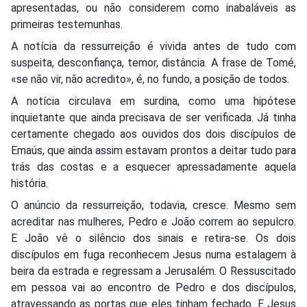
apresentadas, ou não considerem como inabaláveis as
primeiras testemunhas.
A notícia da ressurreição é vivida antes de tudo com
suspeita, desconfiança, temor, distância. A frase de Tomé,
«se não vir, não acredito», é, no fundo, a posição de todos.
A notícia circulava em surdina, como uma hipótese
inquietante que ainda precisava de ser verificada. Já tinha
certamente chegado aos ouvidos dos dois discípulos de
Emaús, que ainda assim estavam prontos a deitar tudo para
trás das costas e a esquecer apressadamente aquela
história.
O anúncio da ressurreição, todavia, cresce. Mesmo sem
acreditar nas mulheres, Pedro e João correm ao sepulcro.
E João vê o silêncio dos sinais e retira-se. Os dois
discípulos em fuga reconhecem Jesus numa estalagem à
beira da estrada e regressam a Jerusalém. O Ressuscitado
em pessoa vai ao encontro de Pedro e dos discípulos,
atravessando as portas que eles tinham fechado. E Jesus