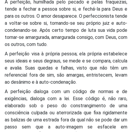
A perfeição, humilhada pelo pecado e pelas fraquezas,
tende a fechar a pessoa sobre si, e fechá-la para Deus e
para os outros. O amor desaparece. O perfeccionista tende
a voltar-se sobre si, tornando-se seu próprio juiz e auto-
condenando-se. Após certo tempo de luta sua vida pode
tornar-se amargurada, amargurada consigo, com Deus, com
os outros, com tudo.
A perfeição visa à própria pessoa; ela própria estabelece
seus ideais e seus degraus, se mede e se compara, calcula
e avalia. Suas quedas e falhas, visto que não têm um
referencial fora de sim, são amargas, entristecem, levam
ao desânimo e à auto-condenação.
A perfeição dialoga com um código de normas e de
exigências, dialoga com a lei. Esse código é, não raro,
elaborado sob o peso do constrangimento de uma
consciência culpada ou aterrorizada que fixa rigidamente
as balizas de uma estrada fora da qual não se pode dar um
passo sem que a auto-imagem se esfacele em